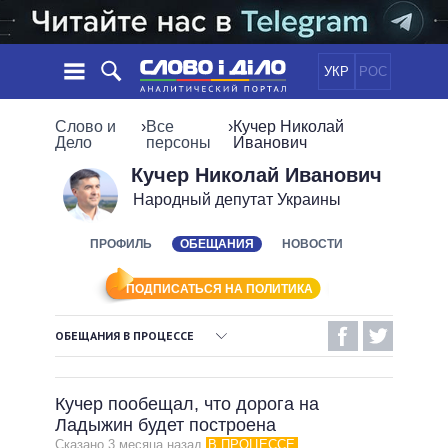
УКР
РОС
НОВОСТИ
Слово и
›
Все
›
Кучер Николай
Дело
персоны
Иванович
ОБЕЩАНИЯ
ЛЕНТА
ПОЛИТИКА
Кучер Николай Иванович
Народный депутат Украины
СОБЫТИЯ
ЭКОНОМИКА
ПОЛИТИКИ
СТАТЬИ
ОБЩЕСТВО
ПРОФИЛЬ
ОБЕЩАНИЯ
НОВОСТИ
ИНФОГРАФИКА
МНЕНИЯ
МИР
ВСЕ ПОЛИТИКИ
ОБЗОРЫ
ПРЕЗИДЕНТ И ОФИС
ПОДПИСАТЬСЯ НА ПОЛИТИКА
ВИДЕО
ДАЙДЖЕСТЫ
ВЕРХОВНАЯ РАДА
ОБЕЩАНИЯ В ПРОЦЕССЕ
ПОДДЕРЖАТЬ
КАБИНЕТ МИНИСТРОВ
ВЫПОЛНЕННЫЕ ОБЕЩАНИЯ
ГЛАВЫ ОБЛАДМИНИСТРАЦИЙ
СРАВНЕНИЕ ПОЛИТИКОВ
Кучер пообещал, что дорога на
МЭРЫ
НЕВЫПОЛНЕННЫЕ ОБЕЩАНИЯ
Ладыжин будет построена
ВСЕ ПЕРСОНЫ
ОБЕЩАНИЯ В ПРОЦЕССЕ
Сказано 3 месяца назад
В ПРОЦЕССЕ