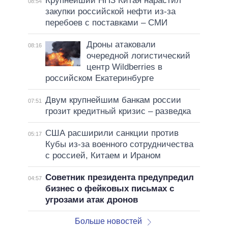
Крупнейший НПЗ Китая нарастил
08:54
закупки российской нефти из-за
перебоев с поставками – СМИ
Дроны атаковали
08:16
очередной логистический
центр Wildberries в
российском Екатеринбурге
Двум крупнейшим банкам россии
07:51
грозит кредитный кризис – разведка
США расширили санкции против
05:17
Кубы из-за военного сотрудничества
с россией, Китаем и Ираном
Советник президента предупредил
04:57
бизнес о фейковых письмах с
угрозами атак дронов
Больше новостей