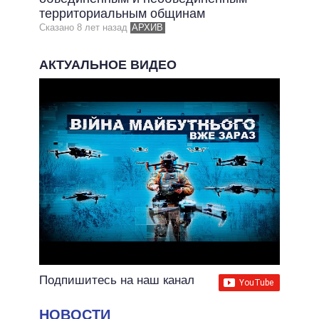
территориальным общинам
ВСЕ ОБЕЩАНИЯ
Сказано 8 лет назад
АРХИВ
АРХИВНЫЕ ОБЕЩАНИЯ
АКТУАЛЬНОЕ ВИДЕО
Подпишитесь на наш канал
НОВОСТИ