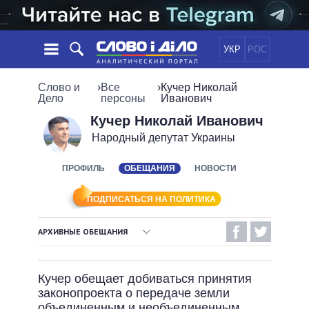
УКР
РОС
НОВОСТИ
Слово и
›
Все
›
Кучер Николай
Дело
персоны
Иванович
ОБЕЩАНИЯ
ЛЕНТА
ПОЛИТИКА
Кучер Николай Иванович
Народный депутат Украины
СОБЫТИЯ
ЭКОНОМИКА
ПОЛИТИКИ
СТАТЬИ
ОБЩЕСТВО
ПРОФИЛЬ
ОБЕЩАНИЯ
НОВОСТИ
ИНФОГРАФИКА
МНЕНИЯ
МИР
ВСЕ ПОЛИТИКИ
ОБЗОРЫ
ПРЕЗИДЕНТ И ОФИС
ПОДПИСАТЬСЯ НА ПОЛИТИКА
ВИДЕО
ДАЙДЖЕСТЫ
ВЕРХОВНАЯ РАДА
АРХИВНЫЕ ОБЕЩАНИЯ
ПОДДЕРЖАТЬ
КАБИНЕТ МИНИСТРОВ
ВЫПОЛНЕННЫЕ ОБЕЩАНИЯ
ГЛАВЫ ОБЛАДМИНИСТРАЦИЙ
СРАВНЕНИЕ ПОЛИТИКОВ
Кучер обещает добиваться принятия
МЭРЫ
НЕВЫПОЛНЕННЫЕ ОБЕЩАНИЯ
законопроекта о передаче земли
ВСЕ ПЕРСОНЫ
ОБЕЩАНИЯ В ПРОЦЕССЕ
объединенным и необъединенным