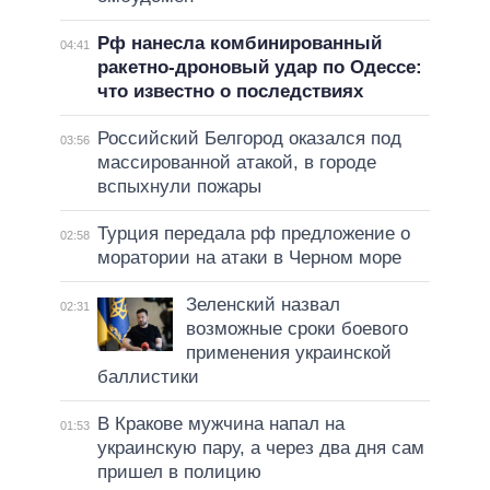
Рф нанесла комбинированный
04:41
ракетно-дроновый удар по Одессе:
что известно о последствиях
Российский Белгород оказался под
03:56
массированной атакой, в городе
вспыхнули пожары
Турция передала рф предложение о
02:58
моратории на атаки в Черном море
Зеленский назвал
02:31
возможные сроки боевого
применения украинской
баллистики
В Кракове мужчина напал на
01:53
украинскую пару, а через два дня сам
пришел в полицию