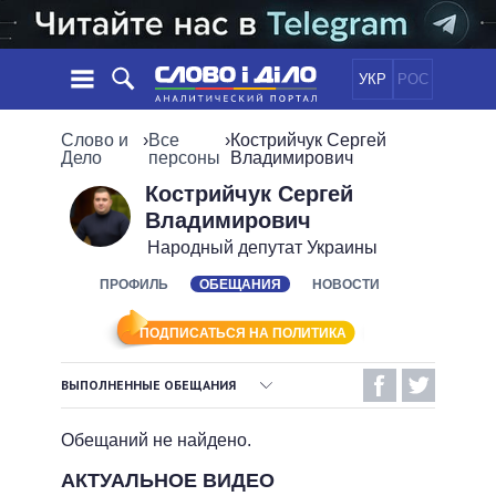
УКР
РОС
НОВОСТИ
Слово и
›
Все
›
Кострийчук Сергей
Дело
персоны
Владимирович
ОБЕЩАНИЯ
ЛЕНТА
ПОЛИТИКА
Кострийчук Сергей
Владимирович
СОБЫТИЯ
ЭКОНОМИКА
ПОЛИТИКИ
Народный депутат Украины
СТАТЬИ
ОБЩЕСТВО
ИНФОГРАФИКА
ПРОФИЛЬ
ОБЕЩАНИЯ
НОВОСТИ
МНЕНИЯ
МИР
ВСЕ ПОЛИТИКИ
ОБЗОРЫ
ПРЕЗИДЕНТ И ОФИС
ВИДЕО
ПОДПИСАТЬСЯ НА ПОЛИТИКА
ДАЙДЖЕСТЫ
ВЕРХОВНАЯ РАДА
ПОДДЕРЖАТЬ
КАБИНЕТ МИНИСТРОВ
ВЫПОЛНЕННЫЕ ОБЕЩАНИЯ
ГЛАВЫ ОБЛАДМИНИСТРАЦИЙ
ВЫПОЛНЕННЫЕ ОБЕЩАНИЯ
СРАВНЕНИЕ ПОЛИТИКОВ
Обещаний не найдено.
МЭРЫ
НЕВЫПОЛНЕННЫЕ ОБЕЩАНИЯ
АКТУАЛЬНОЕ ВИДЕО
ВСЕ ПЕРСОНЫ