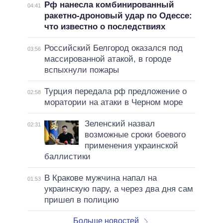
Рф нанесла комбинированный
04:41
ракетно-дроновый удар по Одессе:
что известно о последствиях
Российский Белгород оказался под
03:56
массированной атакой, в городе
вспыхнули пожары
Турция передала рф предложение о
02:58
моратории на атаки в Черном море
Зеленский назвал
02:31
возможные сроки боевого
применения украинской
баллистики
В Кракове мужчина напал на
01:53
украинскую пару, а через два дня сам
пришел в полицию
Больше новостей