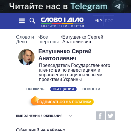
УКР
РОС
НОВОСТИ
Слово и
›
Все
›
Евтушенко Сергей
Дело
персоны
Анатолиевич
ОБЕЩАНИЯ
ЛЕНТА
ПОЛИТИКА
Евтушенко Сергей
Анатолиевич
СОБЫТИЯ
ЭКОНОМИКА
ПОЛИТИКИ
Председатель Государственного
СТАТЬИ
ОБЩЕСТВО
агентства по инвестициям и
управлению национальными
ИНФОГРАФИКА
МНЕНИЯ
МИР
ВСЕ ПОЛИТИКИ
проектами Украины
ОБЗОРЫ
ПРЕЗИДЕНТ И ОФИС
ВИДЕО
ПРОФИЛЬ
ОБЕЩАНИЯ
НОВОСТИ
ДАЙДЖЕСТЫ
ВЕРХОВНАЯ РАДА
ПОДДЕРЖАТЬ
КАБИНЕТ МИНИСТРОВ
ПОДПИСАТЬСЯ НА ПОЛИТИКА
ГЛАВЫ ОБЛАДМИНИСТРАЦИЙ
СРАВНЕНИЕ ПОЛИТИКОВ
ВЫПОЛНЕННЫЕ ОБЕЩАНИЯ
МЭРЫ
ВСЕ ПЕРСОНЫ
ВЫПОЛНЕННЫЕ ОБЕЩАНИЯ
Обещаний не найдено.