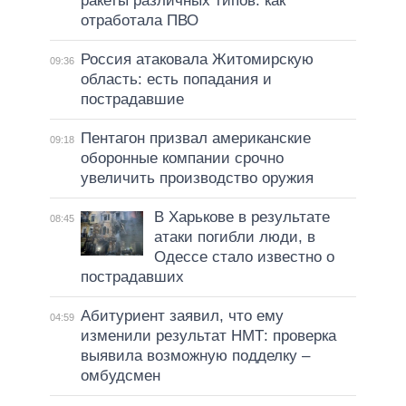
ракеты различных типов: как
отработала ПВО
Россия атаковала Житомирскую
09:36
область: есть попадания и
пострадавшие
Пентагон призвал американские
09:18
оборонные компании срочно
увеличить производство оружия
В Харькове в результате
08:45
атаки погибли люди, в
Одессе стало известно о
пострадавших
Абитуриент заявил, что ему
04:59
изменили результат НМТ: проверка
выявила возможную подделку –
омбудсмен