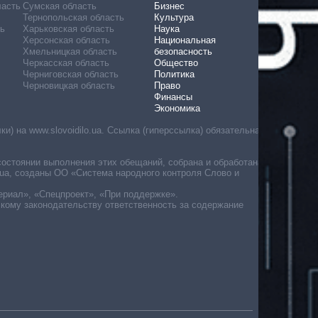
ласть
Сумская область
Бизнес
Тернопольская область
Культура
ь
Харьковская область
Наука
Херсонская область
Национальная
Хмельницкая область
безопасность
Черкасская область
Общество
Черниговская область
Политика
Черновицкая область
Право
Финансы
Экономика
) на www.slovoidilo.ua. Ссылка (гиперссылка) обязательна
состоянии выполнения этих обещаний, собрана и обработана
ua, созданы ОО «Система народного контроля Слово и
ериал», «Спецпроект», «При поддержке».
скому законодательству ответственность за содержание