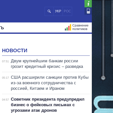
УКР
РОС
Сравнение
ТЬ
политиков
СТРАЦИЙ
МЭРЫ
ВСЕ ПЕРСОНЫ
НОВОСТИ
Двум крупнейшим банкам россии
07:51
грозит кредитный кризис – разведка
США расширили санкции против Кубы
05:17
из-за военного сотрудничества с
россией, Китаем и Ираном
Советник президента предупредил
04:57
бизнес о фейковых письмах с
угрозами атак дронов