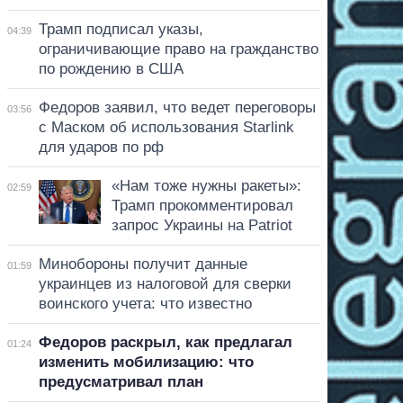
Трамп подписал указы,
04:39
ограничивающие право на гражданство
по рождению в США
Федоров заявил, что ведет переговоры
03:56
с Маском об использования Starlink
для ударов по рф
«Нам тоже нужны ракеты»:
02:59
Трамп прокомментировал
запрос Украины на Patriot
Минобороны получит данные
01:59
украинцев из налоговой для сверки
воинского учета: что известно
Федоров раскрыл, как предлагал
01:24
изменить мобилизацию: что
предусматривал план