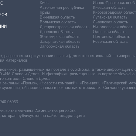
Киев
Ивано-Франковская об
ИС
Автономная республика
Киевская область
Крым
Кировоградская област
РОВ
Винницкая область
Луганская область
Волынская область
Львовская область
ЦИЙ
Днепропетровская область
Николаевская область
Донецкая область
Одесская область
Житомирская область
Полтавская область
Закарпатская область
Ровенская область
Запорожская область
 разрешается при указании ссылки (для интернет-изданий — гиперссылки
ния материалов.
овников, размещенных на портале slovoidilo.ua, а также информация о 
«ИА Слово и Дело». Инфографики, размещенные на портале slovoidilo.
о контроля Слово и Дело».
х рекламы: «Промо», «Новости компаний», «Позиция», «Партнерский мат
е суждения, обнародованные в рекламных материалах. Согласно украин
R40-05063
раняются законом. Администрация сайта
, которая публикуется на сайте, владельцами