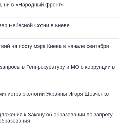
П, ни в «Народный фронт»
вер Небесной Сотни в Киеве
вий на посту мэра Киева в начале сентября
Как выросли
запросы в Генпрокуратуру и МО о коррупции в
тарифы на
холодную воду в
городах Украины
на начало августа
 министра экологии Украины Игоря Шевченко
ложения к Закону об образовании по запрету
образования