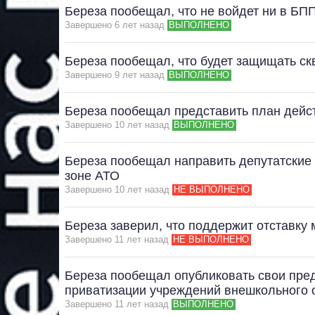
Береза пообещал, что не войдет ни в БП
Завершено 6 лет назад
ВЫПОЛНЕНО
Береза пообещал, что будет защищать ск
Завершено 9 лет назад
ВЫПОЛНЕНО
Береза пообещал представить план дейст
Завершено 10 лет назад
ВЫПОЛНЕНО
Береза пообещал направить депутатские 
зоне АТО
Завершено 10 лет назад
НЕ ВЫПОЛНЕНО
Береза заверил, что поддержит отставку
Завершено 11 лет назад
НЕ ВЫПОЛНЕНО
Береза пообещал опубликовать свои пред
приватизации учреждений внешкольного 
Завершено 11 лет назад
ВЫПОЛНЕНО