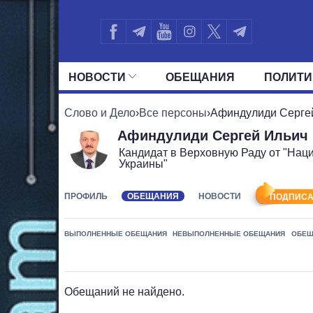
НОВОСТИ
ОБЕЩАНИЯ
ПОЛИТИ
ВСЕ ПОЛИТИКИ
ПРЕЗИДЕНТ И ОФ
Слово и Дело
›
Все персоны
›
Афиндулиди Серге
Афиндулиди Сергей Ильич
Кандидат в Верховную Раду от "Нац
Украины"
ПРОФИЛЬ
ОБЕЩАНИЯ
НОВОСТИ
ПОДПИСА
ВЫПОЛНЕННЫЕ ОБЕЩАНИЯ
НЕВЫПОЛНЕННЫЕ ОБЕЩАНИЯ
ОБЕЩ
Обещаний не найдено.