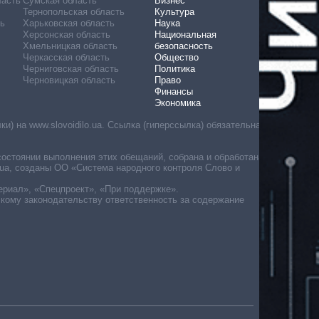
ласть
Сумская область
Бизнес
Тернопольская область
Культура
ь
Харьковская область
Наука
Херсонская область
Национальная
Хмельницкая область
безопасность
Черкасская область
Общество
Черниговская область
Политика
Черновицкая область
Право
Финансы
Экономика
) на www.slovoidilo.ua. Ссылка (гиперссылка) обязательна
состоянии выполнения этих обещаний, собрана и обработана
ua, созданы ОО «Система народного контроля Слово и
ериал», «Спецпроект», «При поддержке».
скому законодательству ответственность за содержание