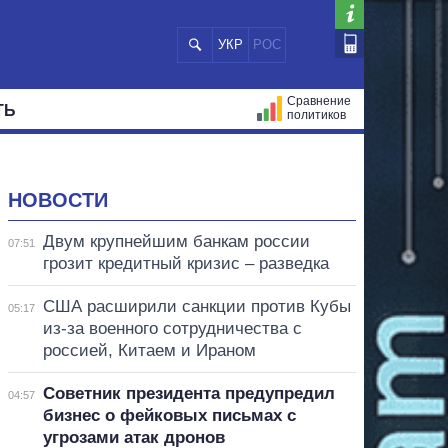
УКР
РОС
Сравнение
ТЬ
политиков
СТРАЦИЙ
МЭРЫ
ВСЕ ПЕРСОНЫ
НОВОСТИ
Двум крупнейшим банкам россии
07:51
грозит кредитный кризис – разведка
США расширили санкции против Кубы
05:17
из-за военного сотрудничества с
россией, Китаем и Ираном
Советник президента предупредил
04:57
бизнес о фейковых письмах с
угрозами атак дронов