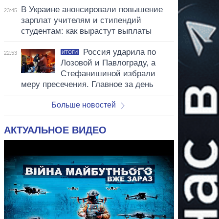
В Украине анонсировали повышение
23:45
зарплат учителям и стипендий
студентам: как вырастут выплаты
Россия ударила по
ИТОГИ
22:53
Лозовой и Павлограду, а
Стефанишиной избрали
меру пресечения. Главное за день
Больше новостей
АКТУАЛЬНОЕ ВИДЕО