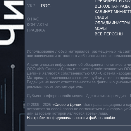
ПРЕЗИДЕНТ И ОФ
УКР
РОС
ВЕРХОВНАЯ РАДА
КАБИНЕТ МИНИСТ
ГЛАВЫ
О НАС
ОБЛАДМИНИСТРА
КОНТАКТЫ
МЭРЫ
ПРАВИЛА
ВСЕ ПЕРСОНЫ
Использование любых материалов, размещённых на сайте,
вне зависимости от полного либо частичного использова
Аналитическая информация об обещаниях политиков и чин
ООО «ИА Слово и Дело» и является собственностью ООО 
Дело» и являются собственностью ОО «Система народног
Материалы, отмеченные значками, публикуются на права
Редакция не несет ответственности за факты и оценочны
рекламы несет рекламодатель.
Субъект в сфере онлайн-медиа. Идентификатор медиа – 
© 2009—2026
«Слово и Дело»
.
Все права защищены и ох
оставляет за собой право не соглашаться с информацией
или авторами которой являются третьи лица.
Настройки конфиденциальности и файлов cookie