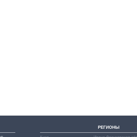
Как за 10 лет
изменилось
количество
поступающих в
бакалавриат,
магистратуру и
аспирантуру
РЕГИОНЫ