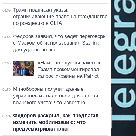
Трамп подписал указы,
04:39
ограничивающие право на гражданство
по рождению в США
Федоров заявил, что ведет переговоры
03:56
с Маском об использования Starlink
для ударов по рф
«Нам тоже нужны ракеты»:
02:59
Трамп прокомментировал
запрос Украины на Patriot
Минобороны получит данные
01:59
украинцев из налоговой для сверки
воинского учета: что известно
Федоров раскрыл, как предлагал
01:24
изменить мобилизацию: что
предусматривал план