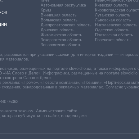
Киев
Ивано-Франковская об
ИС
Автономная республика
Киевская область
Крым
Кировоградская област
РОВ
Винницкая область
Луганская область
Волынская область
Львовская область
ЦИЙ
Днепропетровская область
Николаевская область
Донецкая область
Одесская область
Житомирская область
Полтавская область
Закарпатская область
Ровенская область
Запорожская область
 разрешается при указании ссылки (для интернет-изданий — гиперссылки
ния материалов.
овников, размещенных на портале slovoidilo.ua, а также информация о 
«ИА Слово и Дело». Инфографики, размещенные на портале slovoidilo.
о контроля Слово и Дело».
х рекламы: «Промо», «Новости компаний», «Позиция», «Партнерский мат
е суждения, обнародованные в рекламных материалах. Согласно украин
R40-05063
раняются законом. Администрация сайта
, которая публикуется на сайте, владельцами