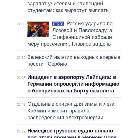
зарплат учителям и стипендий
студентам: как вырастут выплаты
Россия ударила по
ИТОГИ
22:53
Лозовой и Павлограду, а
Стефанишиной избрали
меру пресечения. Главное за день
Зеленский на этих выходных впервые
22:32
посетит Сербию
Инцидент в аэропорту Лейпцига: в
22:03
Германии опровергли информацию
о боеприпасах на борту самолета
Отдельные списки для зимы и лета:
21:49
Кабмин изменит правила
распределения электроэнергии
Немецкое грузовое судно попало
21:29
под атаку дронами в Черном море –