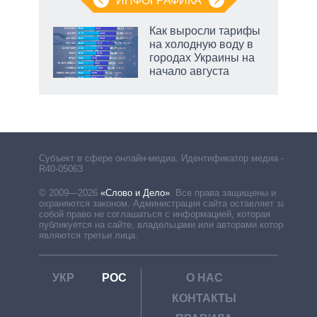
ИНФОГРАФИКА
Как выросли тарифы
на холодную воду в
городах Украины на
начало августа
Субъект в сфере онлайн-медиа. Идентификатор медиа –
R40-05063
© 2009—2026
«Слово и Дело»
.
Все права защищены и
охраняются законом. Администрация сайта оставляет за
собой право не соглашаться с информацией, которая
публикуется на сайте, владельцами или авторами которой
являются третьи лица.
УКР
РОС
О НАС
КОНТАКТЫ