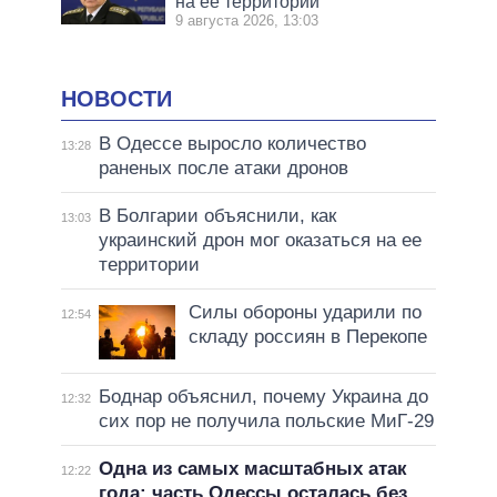
на ее территории
9 августа 2026, 13:03
НОВОСТИ
В Одессе выросло количество
13:28
раненых после атаки дронов
В Болгарии объяснили, как
13:03
украинский дрон мог оказаться на ее
территории
Силы обороны ударили по
12:54
складу россиян в Перекопе
Боднар объяснил, почему Украина до
12:32
сих пор не получила польские МиГ-29
Одна из самых масштабных атак
12:22
года: часть Одессы осталась без