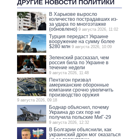
ДРУГИЕ НОВОСТИ ПОЛИТИКИ
В Харькове выросло
количество пострадавших из-
за удара по многоэтажке
(обновлено)
9 августа 2026, 11:02
Турция передаст Украине
вооружение на сумму более
$280 млн
9 августа 2026, 10:09
Зеленский рассказал, чем
россия била по Украине в
течение недели
9 августа 2026, 11:48
Пентагон призвал
американские оборонные
компании срочно увеличить
производство оружия
9 августа 2026, 09:18
Боднар объяснил, почему
Украина до сих пор не
получила польские МиГ-29
9 августа 2026, 12:32
В Болгарии объяснили, как
украинский дрон мог оказаться