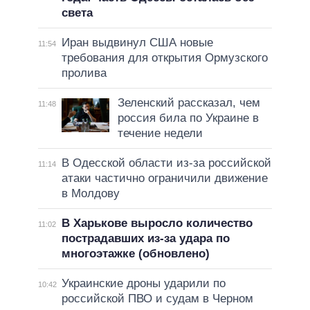
света
Иран выдвинул США новые
11:54
требования для открытия Ормузского
пролива
Зеленский рассказал, чем
11:48
россия била по Украине в
течение недели
В Одесской области из-за российской
11:14
атаки частично ограничили движение
в Молдову
В Харькове выросло количество
11:02
пострадавших из-за удара по
многоэтажке (обновлено)
Украинские дроны ударили по
10:42
российской ПВО и судам в Черном