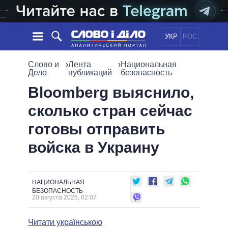
УКР
РОС
НОВОСТИ
Слово и
›
Лента
›
Национальная
Дело
публикаций
безопасность
ОБЕЩАНИЯ
ЛЕНТА
ПОЛИТИКА
Bloomberg выяснило,
СОБЫТИЯ
ЭКОНОМИКА
сколько стран сейчас
ПОЛИТИКИ
СТАТЬИ
ОБЩЕСТВО
готовы отправить
ИНФОГРАФИКА
МНЕНИЯ
МИР
ВСЕ ПОЛИТИКИ
войска в Украину
ОБЗОРЫ
ПРЕЗИДЕНТ И ОФИС
ВИДЕО
ДАЙДЖЕСТЫ
ВЕРХОВНАЯ РАДА
ПОДДЕРЖАТЬ
КАБИНЕТ МИНИСТРОВ
НАЦИОНАЛЬНАЯ
ГЛАВЫ ОБЛАДМИНИСТРАЦИЙ
БЕЗОПАСНОСТЬ
СРАВНЕНИЕ ПОЛИТИКОВ
20 августа 2025, 02:07
МЭРЫ
ВСЕ ПЕРСОНЫ
Читати українською