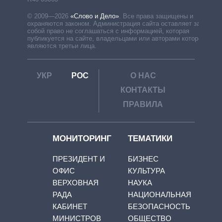
© 2009—2026
«Слово и Дело»
.
Все права защищены и
охраняются законом. Администрация сайта оставляет за
собой право не соглашаться с информацией, которая
публикуется на сайте, владельцами или авторами которой
являются третьи лица.
УКР
РОС
О НАС
КОНТАКТЫ
ПРАВИЛА
МОНИТОРИНГ
ТЕМАТИКИ
ПРЕЗИДЕНТ И
БИЗНЕС
ОФИС
КУЛЬТУРА
ВЕРХОВНАЯ
НАУКА
РАДА
НАЦИОНАЛЬНАЯ
КАБИНЕТ
БЕЗОПАСНОСТЬ
МИНИСТРОВ
ОБЩЕСТВО