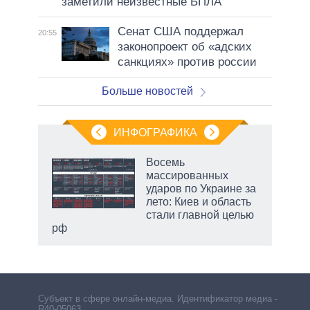
заметили неизвестные БПЛА
Сенат США поддержал
20:55
законопроект об «адских
санкциях» против россии
Больше новостей
ИНФОГРАФИКА
Восемь
массированных
ударов по Украине за
лето: Киев и область
стали главной целью
рф
Субъект в сфере онлайн-медиа. Идентификатор медиа –
R40-05063