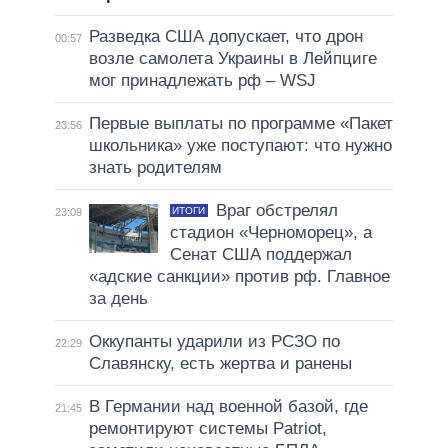
Разведка США допускает, что дрон
00:57
возле самолета Украины в Лейпциге
мог принадлежать рф – WSJ
Первые выплаты по программе «Пакет
23:56
школьника» уже поступают: что нужно
знать родителям
Враг обстрелял
ИТОГИ
23:09
стадион «Черноморец», а
Сенат США поддержал
«адские санкции» против рф. Главное
за день
Оккупанты ударили из РСЗО по
22:29
Славянску, есть жертва и ранены
В Германии над военной базой, где
21:45
ремонтируют системы Patriot,