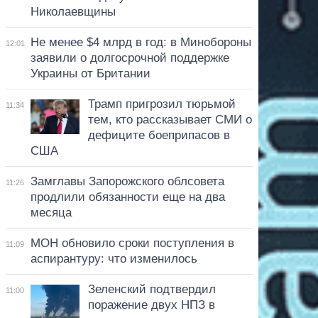
Николаевщины
Не менее $4 млрд в год: в Минобороны
12:01
заявили о долгосрочной поддержке
Украины от Британии
Трамп пригрозил тюрьмой
11:34
тем, кто рассказывает СМИ о
дефиците боеприпасов в
США
Замглавы Запорожского облсовета
11:26
продлили обязанности еще на два
месяца
МОН обновило сроки поступления в
11:09
аспирантуру: что изменилось
Зеленский подтвердил
11:00
поражение двух НПЗ в