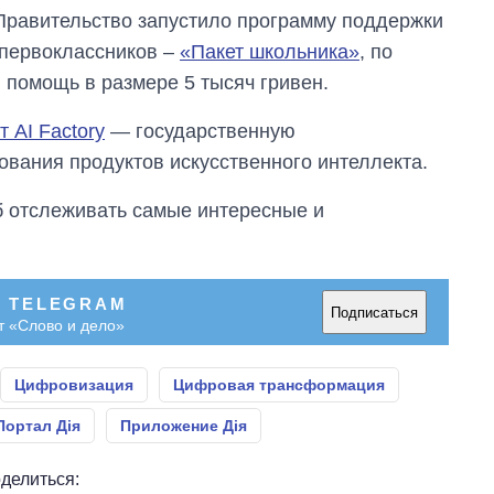
, Правительство запустило программу поддержки
 первоклассников –
«Пакет школьника»
, по
помощь в размере 5 тысяч гривен.
 AI Factory
— государственную
ования продуктов искусственного интеллекта.
об отслеживать самые интересные и
В TELEGRAM
Подписаться
т «Слово и дело»
Цифровизация
Цифровая трансформация
Портал Дія
Приложение Дія
делиться: