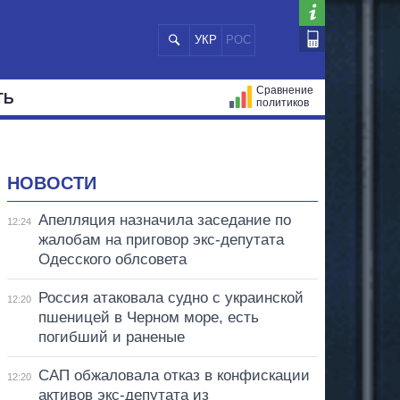
УКР
РОС
Сравнение
ТЬ
политиков
СТРАЦИЙ
МЭРЫ
ВСЕ ПЕРСОНЫ
НОВОСТИ
Апелляция назначила заседание по
12:24
жалобам на приговор экс-депутата
Одесского облсовета
Россия атаковала судно с украинской
12:20
пшеницей в Черном море, есть
погибший и раненые
САП обжаловала отказ в конфискации
12:20
активов экс-депутата из