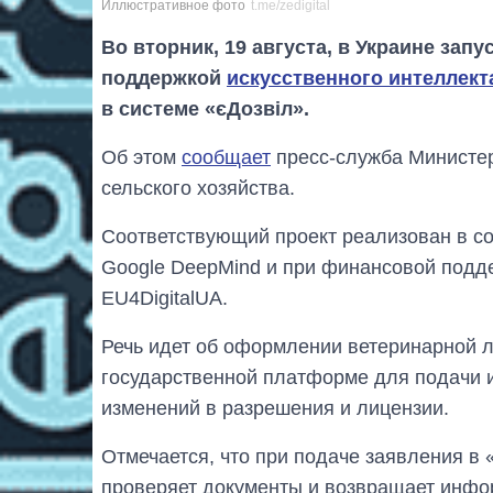
Иллюстративное фото
t.me/zedigital
Во вторник, 19 августа, в Украине зап
поддержкой
искусственного интеллект
в системе «єДозвіл».
Об этом
сообщает
пресс-служба Министер
сельского хозяйства.
Соответствующий проект реализован в с
Google DeepMind и при финансовой подд
EU4DigitalUA.
Речь идет об оформлении ветеринарной л
государственной платформе для подачи и
изменений в разрешения и лицензии.
Отмечается, что при подаче заявления в 
проверяет документы и возвращает инфо