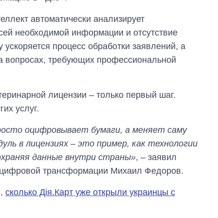
самолетов и
танков продала
еллект автоматически анализирует
Украина за годы
сей необходимой информации и отсутствие
независимости
 ускоряется процесс обработки заявлений, а
на вопросах, требующих профессиональной
теринарной лицензии – только первый шаг.
их услуг.
росто оцифровывает бумаги, а меняет саму
уль в лицензиях – это пример, как технологии
охраняя данные внутри страны»
, – заявил
р цифровой трансформации Михаил Федоров.
и,
сколько Дія.Карт уже открыли украинцы с