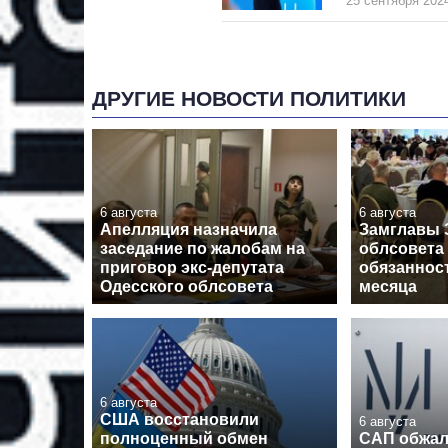
25 сентября 2024
ДРУГИЕ НОВОСТИ ПОЛИТИКИ
6 августа
6 августа
Апелляция назначила
Замглавы 
заседание по жалобам на
облсовета
приговор экс-депутата
обязанност
Одесского облсовета
месяца
6 августа
США восстановили
6 августа
полноценный обмен
САП обжал