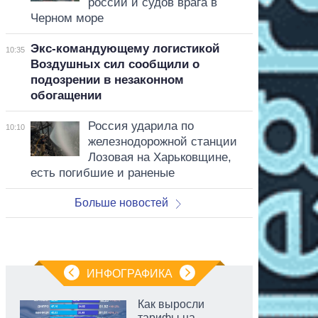
россии и судов врага в
Черном море
Экс-командующему логистикой
10:35
Воздушных сил сообщили о
подозрении в незаконном
обогащении
Россия ударила по
10:10
железнодорожной станции
Лозовая на Харьковщине,
есть погибшие и раненые
Больше новостей
ИНФОГРАФИКА
Как выросли
тарифы на