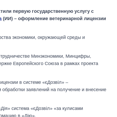
устили первую государственную услугу с
а
(ИИ) – оформление ветеринарной лицензии
ства экономики, окружающей среды и
отрудничестве Минэкономики, Минцифры,
ержке Европейского Союза в рамках проекта
ицензии в системе «єДозвіл» –
 обработки заявлений на получение и внесение
«Дія» система «єДозвіл» «за кулисами
Экспорт оружия:
рмацию в «Дію».
сколько ракет,