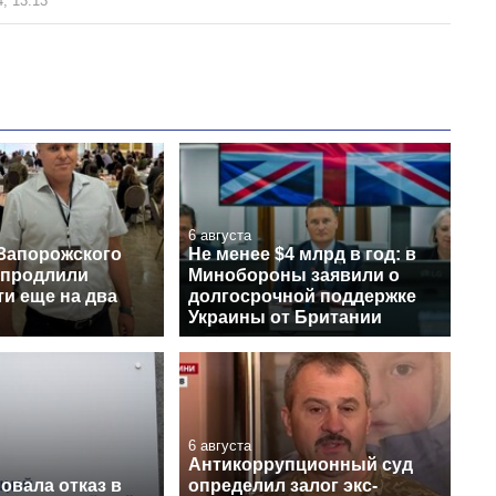
, 13:13
6 августа
Запорожского
Не менее $4 млрд в год: в
 продлили
Минобороны заявили о
и еще на два
долгосрочной поддержке
Украины от Британии
6 августа
Антикоррупционный суд
овала отказ в
определил залог экс-