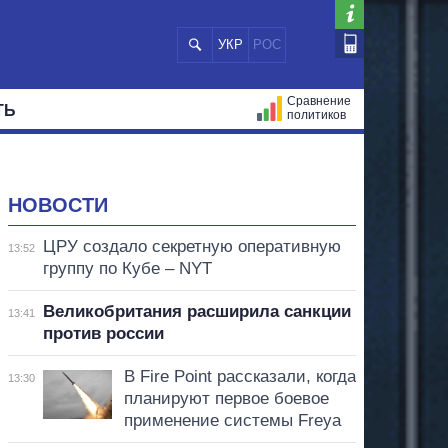
УКР
РОС
Сравнение
ТЬ
политиков
СТРАЦИЙ
МЭРЫ
ВСЕ ПЕРСОНЫ
НОВОСТИ
ЦРУ создало секретную оперативную
13:52
группу по Кубе – NYT
Великобритания расширила санкции
13:41
против россии
В Fire Point рассказали, когда
13:30
планируют первое боевое
применение системы Freya