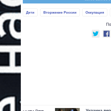
Дети
Вторжение России
Оккупация
По
Украина вер