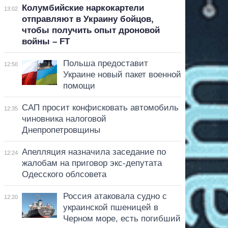
Колумбийские наркокартели
13:02
отправляют в Украину бойцов,
чтобы получить опыт дроновой
войны – FT
Польша предоставит
12:50
Украине новый пакет военной
помощи
САП просит конфисковать автомобиль
12:35
чиновника налоговой
Днепропетровщины
Апелляция назначила заседание по
12:24
жалобам на приговор экс-депутата
Одесского облсовета
Россия атаковала судно с
12:20
украинской пшеницей в
Черном море, есть погибший