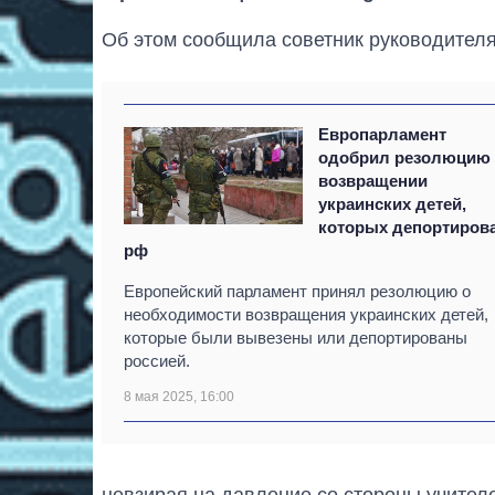
Об этом сообщила советник руководителя
Европарламент
одобрил резолюцию
возвращении
украинских детей,
которых депортиров
рф
Европейский парламент принял резолюцию о
необходимости возвращения украинских детей,
которые были вывезены или депортированы
россией.
8 мая 2025, 16:00
невзирая на давление со стороны учителе