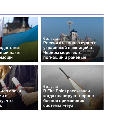
6 августа
Россия атаковала судно с
едоставит
украинской пшеницей в
овый пакет
Черном море, есть
помощи
погибший и раненые
6 августа
ило сроки
В Fire Point рассказали,
ия в
когда планируют первое
у: что
боевое применение
ь
системы Freya