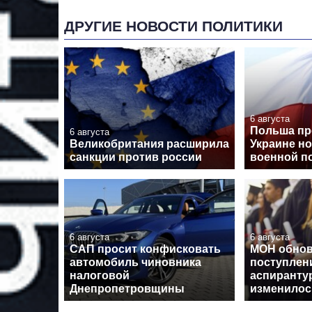
ДРУГИЕ НОВОСТИ ПОЛИТИКИ
6 августа
Польша пр
6 августа
Великобритания расширила
Украине н
санкции против россии
военной 
6 августа
6 августа
САП просит конфисковать
МОН обнов
автомобиль чиновника
поступлен
налоговой
аспирантур
Днепропетровщины
изменилос