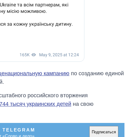
щенациональную кампанию
по созданию единой
й.
сштабного российского вторжения
744 тысяч украинских детей
на свою
В TELEGRAM
Подписаться
т «Слово и дело»