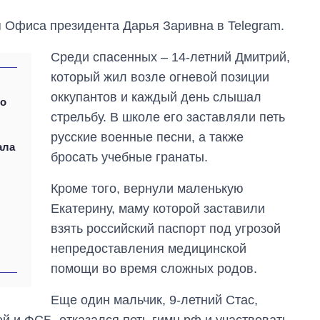
 Офиса президента Дарья Заривна в Telegram.
Среди спасенных – 14-летний Дмитрий,
который жил возле огневой позиции
оккупантов и каждый день слышал
 о
стрельбу. В школе его заставляли петь
русские военные песни, а также
ала
бросать учебные гранаты.
Кроме того, вернули маленькую
Екатерину, маму которой заставили
взять российский паспорт под угрозой
непредоставления медицинской
Экспорт оружия:
помощи во время сложных родов.
сколько ракет,
самолетов и
Еще один мальчик, 9-летний Стас,
танков продала
Украина за годы
й и ФСБ, отказался петь гимн рф и участвовать