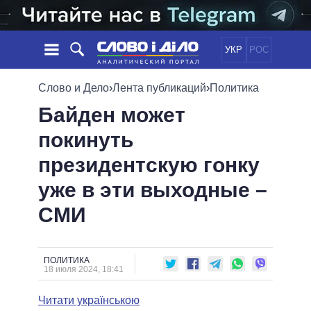
УКР
РОС
НОВОСТИ
Слово и Дело
›
Лента публикаций
›
Политика
Байден может
ОБЕЩАНИЯ
ЛЕНТА
ПОЛИТИКА
покинуть
СОБЫТИЯ
ЭКОНОМИКА
ПОЛИТИКИ
президентскую гонку
СТАТЬИ
ОБЩЕСТВО
ИНФОГРАФИКА
МНЕНИЯ
МИР
ВСЕ ПОЛИТИКИ
уже в эти выходные –
ОБЗОРЫ
ПРЕЗИДЕНТ И ОФИС
СМИ
ВИДЕО
ДАЙДЖЕСТЫ
ВЕРХОВНАЯ РАДА
ПОДДЕРЖАТЬ
КАБИНЕТ МИНИСТРОВ
ГЛАВЫ ОБЛАДМИНИСТРАЦИЙ
ПОЛИТИКА
СРАВНЕНИЕ ПОЛИТИКОВ
18 июля 2024, 18:41
МЭРЫ
Читати українською
ВСЕ ПЕРСОНЫ