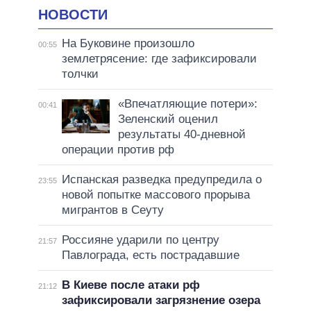
НОВОСТИ
На Буковине произошло
00:55
землетрясение: где зафиксировали
толчки
«Впечатляющие потери»:
00:41
Зеленский оценил
результаты 40-дневной
операции против рф
Испанская разведка предупредила о
23:55
новой попытке массового прорыва
мигрантов в Сеуту
Россияне ударили по центру
21:57
Павлограда, есть пострадавшие
В Киеве после атаки рф
21:12
зафиксировали загрязнение озера