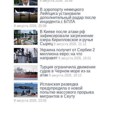
8 августа 2026, 16:48
В аэропорту немецкого
Лейпцига установили
дополнительный радар после
инцидента с БПЛА
8 августа 2026, 20:08
В Киеве после атаки рф
зафиксировали загрязнение
озера Кирилловское и ручья
Сырец
8 августа 2026, 21:12
Украина получит от Сербии 2
миллиона евро: на что
направят
8 августа 2026, 18:01
Турция ограничила движение
судов в Черном море из-за
атак
8 августа 2026, 18:12
Испанская разведка
предупредила о новой
попытке массового прорыва
мигрантов в Сеуту
8 августа 2026, 23:55