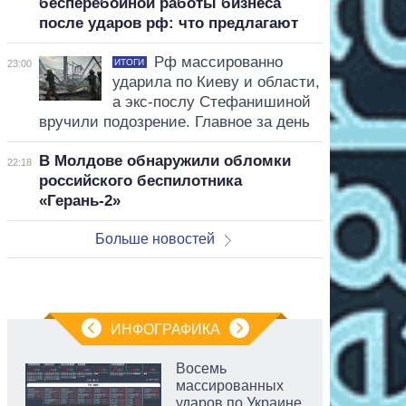
бесперебойной работы бизнеса
после ударов рф: что предлагают
Рф массированно
ИТОГИ
23:00
ударила по Киеву и области,
а экс-послу Стефанишиной
вручили подозрение. Главное за день
В Молдове обнаружили обломки
22:18
российского беспилотника
«Герань-2»
Больше новостей
ИНФОГРАФИКА
Восемь
массированных
ударов по Украине