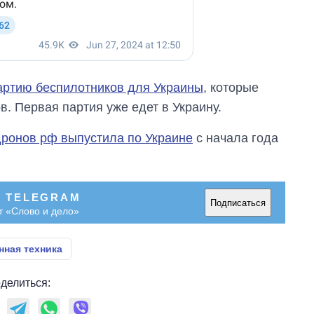
артию беспилотников для Украины
, которые
. Первая партия уже едет в Украину.
дронов рф выпустила по Украине
с начала года
В TELEGRAM
Подписаться
т «Слово и дело»
нная техника
делиться: