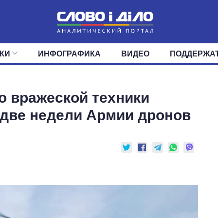
КИ
ИНФОГРАФИКА
ВИДЕО
ПОДДЕРЖА
ИС
ЛЕНТА
ВЕРХОВНАЯ РАДА
СОБЫТИЯ
СТАТЬИ
КАБИНЕТ МИНИСТРОВ
МНЕНИЯ
ОБЗОРЫ
ГЛАВЫ ОБЛАДМИНИ
ДАЙДЖЕСТЫ
о вражеской техники
ПОЛИТИКА
ДЕПУТАТЫ
ЭКОНОМИКА
КОМИТЕТЫ
ФРАКЦИИ
ОБЩЕСТВО
ОКРУГА
МИР
 две недели Армии дронов