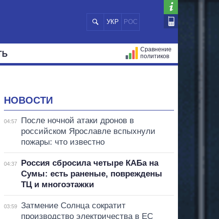
УКР
РОС
Сравнение
ТЬ
политиков
СТРАЦИЙ
МЭРЫ
ВСЕ ПЕРСОНЫ
НОВОСТИ
После ночной атаки дронов в
04:57
российском Ярославле вспыхнули
пожары: что известно
Россия сбросила четыре КАБа на
04:37
Сумы: есть раненые, повреждены
ТЦ и многоэтажки
Затмение Солнца сократит
03:59
производство электричества в ЕС