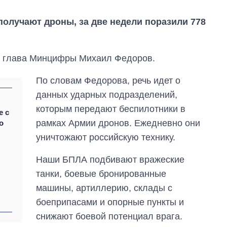
получают дроны, за две недели поразили 778
- глава Минцифры Михаил Федоров.
По словам Федорова, речь идет о
данных ударных подразделений,
которым передают беспилотники в
е с
рамках Армии дронов. Ежедневно они
о
уничтожают российскую технику.
Наши БПЛА подбивают вражеские
танки, боевые бронированные
машины, артиллерию, склады с
боеприпасами и опорные пункты и
Экономика ИИ-
гигантов: сколько
снижают боевой потенциал врага.
стоят и