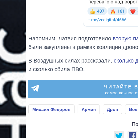
Напомним, Латвия подготовило
вторую п
были закуплены в рамках коалиции дронов
В Воздушных силах рассказали,
сколько 
и сколько сбила ПВО.
ЧИТАЙТЕ 
самое важное о
Михаил Федоров
Армия
Дрон
Вое
По