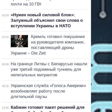
почти на 10 ГВт
«Нужен новый силовой блок»:
02:59
Залужный объяснил свои слова о
вступлении Украины в НАТО
Кремль готовил покушение
02:15
на руководителя компании,
поставляющей дроны
Украине – Die Zeit
На границе Литвы с Беларусью нашли
00:58
уже третий подземный туннель для
нелегальных мигрантов
Украинская служба «Голоса Америки»
00:26
возобновляет работу после
длительной паузы
Кабмин готовит пакет решений для
23:45