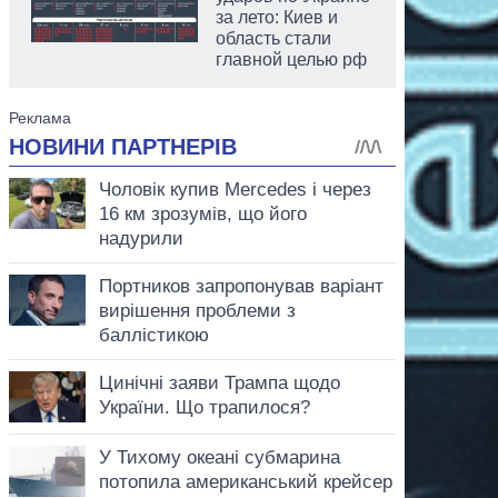
за лето: Киев и
область стали
главной целью рф