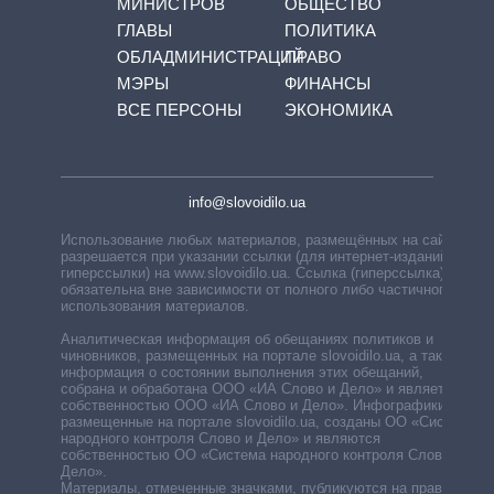
МИНИСТРОВ
ОБЩЕСТВО
ГЛАВЫ
ПОЛИТИКА
ОБЛАДМИНИСТРАЦИЙ
ПРАВО
МЭРЫ
ФИНАНСЫ
ВСЕ ПЕРСОНЫ
ЭКОНОМИКА
info@slovoidilo.ua
Использование любых материалов, размещённых на сайте,
разрешается при указании ссылки (для интернет-изданий —
гиперссылки) на www.slovoidilo.ua. Ссылка (гиперссылка)
обязательна вне зависимости от полного либо частичного
использования материалов.
Аналитическая информация об обещаниях политиков и
чиновников, размещенных на портале slovoidilo.ua, а также
информация о состоянии выполнения этих обещаний,
собрана и обработана ООО «ИА Слово и Дело» и является
собственностью ООО «ИА Слово и Дело». Инфографики,
размещенные на портале slovoidilo.ua, созданы ОО «Система
народного контроля Слово и Дело» и являются
собственностью ОО «Система народного контроля Слово и
Дело».
Материалы, отмеченные значками, публикуются на правах