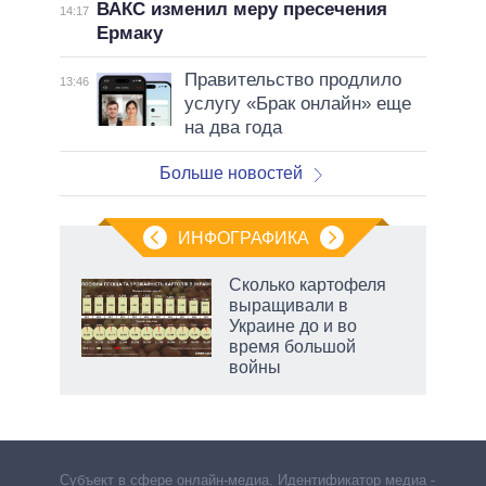
ВАКС изменил меру пресечения
14:17
Ермаку
Правительство продлило
13:46
услугу «Брак онлайн» еще
на два года
Больше новостей
ИНФОГРАФИКА
Сколько картофеля
выращивали в
Украине до и во
ет
время большой
войны
Субъект в сфере онлайн-медиа. Идентификатор медиа –