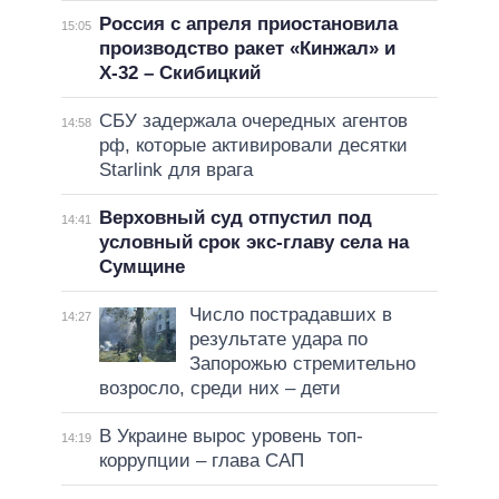
Россия с апреля приостановила
15:05
производство ракет «Кинжал» и
Х-32 – Скибицкий
СБУ задержала очередных агентов
14:58
рф, которые активировали десятки
Starlink для врага
Верховный суд отпустил под
14:41
условный срок экс-главу села на
Сумщине
Число пострадавших в
14:27
результате удара по
Запорожью стремительно
возросло, среди них – дети
В Украине вырос уровень топ-
14:19
коррупции – глава САП