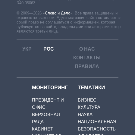
R40-05063
© 2009—2026
«Слово и Дело»
.
Все права защищены и
охраняются законом. Администрация сайта оставляет за
собой право не соглашаться с информацией, которая
публикуется на сайте, владельцами или авторами которой
являются третьи лица.
УКР
РОС
О НАС
КОНТАКТЫ
ПРАВИЛА
МОНИТОРИНГ
ТЕМАТИКИ
ПРЕЗИДЕНТ И
БИЗНЕС
ОФИС
КУЛЬТУРА
ВЕРХОВНАЯ
НАУКА
РАДА
НАЦИОНАЛЬНАЯ
КАБИНЕТ
БЕЗОПАСНОСТЬ