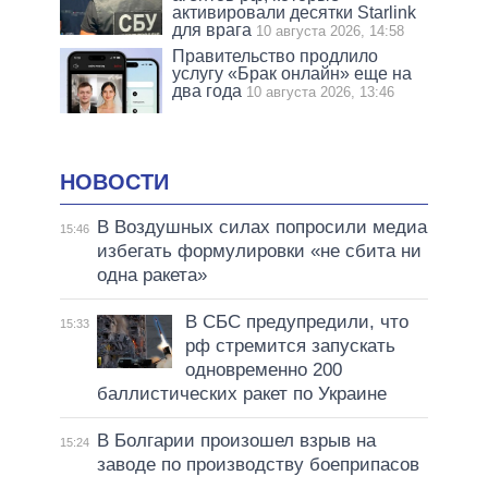
активировали десятки Starlink
для врага
10 августа 2026, 14:58
Правительство продлило
услугу «Брак онлайн» еще на
два года
10 августа 2026, 13:46
НОВОСТИ
В Воздушных силах попросили медиа
15:46
избегать формулировки «не сбита ни
одна ракета»
В СБС предупредили, что
15:33
рф стремится запускать
одновременно 200
баллистических ракет по Украине
В Болгарии произошел взрыв на
15:24
заводе по производству боеприпасов