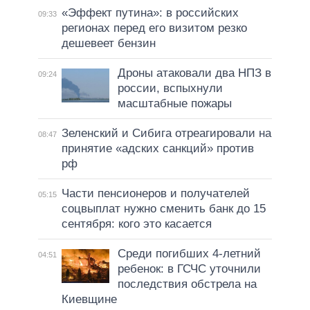
«Эффект путина»: в российских
09:33
регионах перед его визитом резко
дешевеет бензин
Дроны атаковали два НПЗ в
09:24
россии, вспыхнули
масштабные пожары
Зеленский и Сибига отреагировали на
08:47
принятие «адских санкций» против
рф
Части пенсионеров и получателей
05:15
соцвыплат нужно сменить банк до 15
сентября: кого это касается
Среди погибших 4-летний
04:51
ребенок: в ГСЧС уточнили
последствия обстрела на
Киевщине