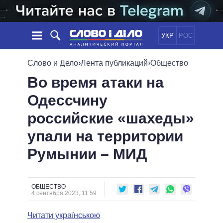
УКР
РОС
НОВОСТИ
Слово и Дело
›
Лента публикаций
›
Общество
Во время атаки на
ОБЕЩАНИЯ
ЛЕНТА
ПОЛИТИКА
Одессчину
СОБЫТИЯ
ЭКОНОМИКА
ПОЛИТИКИ
российские «шахеды»
СТАТЬИ
ОБЩЕСТВО
ИНФОГРАФИКА
МНЕНИЯ
МИР
ВСЕ ПОЛИТИКИ
упали на территории
ОБЗОРЫ
ПРЕЗИДЕНТ И ОФИС
Румынии – МИД
ВИДЕО
ДАЙДЖЕСТЫ
ВЕРХОВНАЯ РАДА
ПОДДЕРЖАТЬ
КАБИНЕТ МИНИСТРОВ
ГЛАВЫ ОБЛАДМИНИСТРАЦИЙ
ОБЩЕСТВО
СРАВНЕНИЕ ПОЛИТИКОВ
4 сентября 2023, 11:59
МЭРЫ
Читати українською
ВСЕ ПЕРСОНЫ