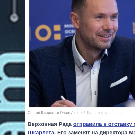
Сергей Шкарлет и Оксен Лисовой
Коллаж slovoidilo.ua
Верховная Рада
отправила в отставку
Шкарлета
. Его заменят на директора 