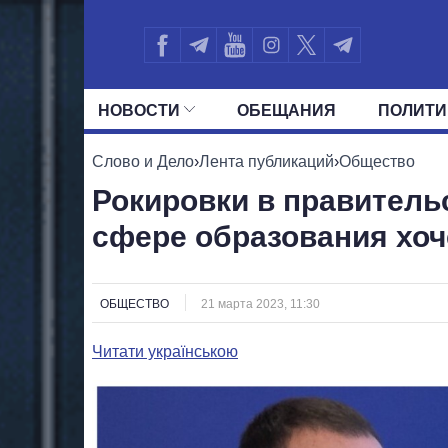
НОВОСТИ
ОБЕЩАНИЯ
ПОЛИТИ
ВСЕ ПОЛИТИКИ
ПРЕЗИДЕНТ И ОФ
Слово и Дело
›
Лента публикаций
›
Общество
Рокировки в правительс
сфере образования хоч
ОБЩЕСТВО
21 марта 2023, 11:30
Читати українською