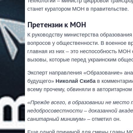
технологий – министр цифровой трансфор
станет куратором МОН в правительстве.
Претензии к МОН
К руководству министерства образования
вопросов у общественности. В военное в
главная из них – это неспособность МОН 
вызовы, которые перед украинским общес
Эксперт направления «Образование» анал
будущего»
Николай Скиба
в комментарии
всему прочему, обвиняли в авторитарном
«Прежде всего, в образовании не место
недобросовестности – доказанной акад
санитарный минимум»
– отметил он.
Еще одной причиной для смены главы МО