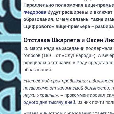
Параллельно полномочия вице-премь
Федорова
будут расширены и включат 
образования. С чем связаны такие из
«цифрового» вице-премьера – разбира
Отставка Шкарлета и Оксен Ли
20 марта Рада на заседании поддержала 
голосов (189 – от «Слуг народа»). А веч
официально отправил в Раду представле
образования.
«Истек мой срок пребывания в должност
независимо от занимаемой должности, 
науки Украины»
, – прокомментировал са
одного дня тысячу дней
, из них почти пол
Новым министром образования станет Окс