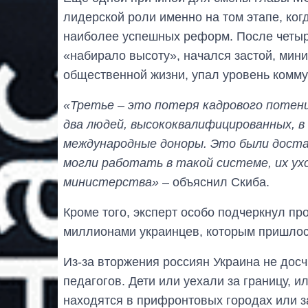
лидерской роли именно на том этапе, ког
наиболее успешных реформ. После четыре
«набирало высоту», начался застой, мин
общественной жизни, упал уровень комму
«Третье – это потеря кадрового потен
два людей, высококвалифицированных, в
международные доноры. Это были дост
могли работать в такой системе, их ух
министерства»
– объяснил Скиба.
Кроме того, эксперт особо подчеркнул пр
миллионами украинцев, которым пришлось
Из-за вторжения россиян Украина не дос
педагогов. Дети или уехали за границу, ил
находятся в прифронтовых городах или з