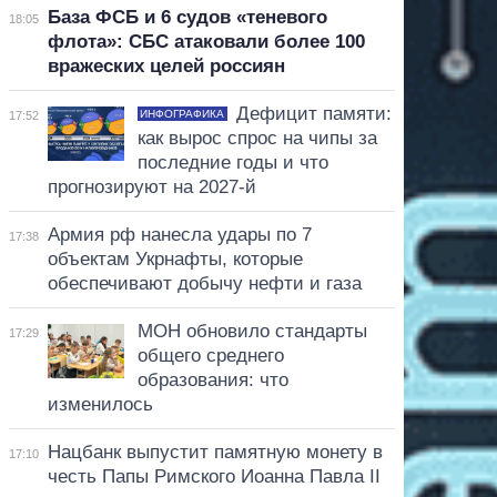
База ФСБ и 6 судов «теневого
18:05
флота»: СБС атаковали более 100
вражеских целей россиян
Дефицит памяти:
ИНФОГРАФИКА
17:52
как вырос спрос на чипы за
последние годы и что
прогнозируют на 2027-й
Армия рф нанесла удары по 7
17:38
объектам Укрнафты, которые
обеспечивают добычу нефти и газа
МОН обновило стандарты
17:29
общего среднего
образования: что
изменилось
Нацбанк выпустит памятную монету в
17:10
честь Папы Римского Иоанна Павла II