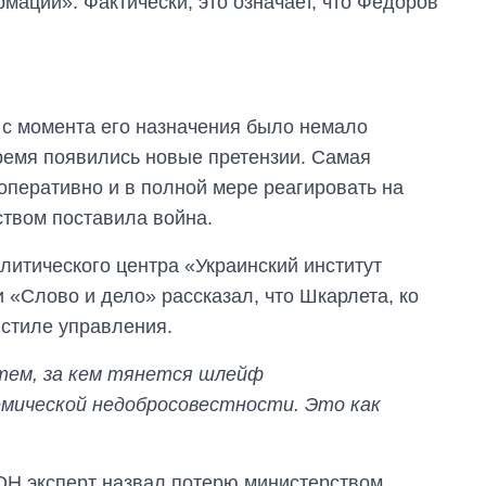
мации». Фактически, это означает, что Федоров
 с момента его назначения было немало
ремя появились новые претензии. Самая
оперативно и в полной мере реагировать на
твом поставила война.
итического центра «Украинский институт
 «Слово и дело» рассказал, что Шкарлета, ко
 стиле управления.
 тем, за кем тянется шлейф
емической недобросовестности. Это как
Н эксперт назвал потерю министерством