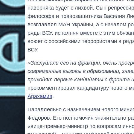
наверняка будет с лихвой. Сын репрессир
философа и правозащитника Василия Лис
возглавлял МАН Украины, а с началом р
ряды ВСУ, исполняя вместе с этим обяза
воюет с российскими террористами в ряд
ВСУ.
«Заслушали его на фракции, очень прог
современные вызовы в образовании, зна
приходят первые кандидаты с фронта и
прокомментировал кандидатуру нового м
Арахамия
.
Параллельно с назначением нового мини
Федоров. Его полномочия значительно рас
«вице-премьер-министр по вопросам инно