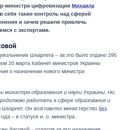
ер-министра цифровизации
Михаила
в себя также контроль над сферой
менения и зачем решили привлечь
емся с экспертами.
совой
увольнение Шкарлета – за это было отдано 295
ером 20 марта Кабинет министров Украины
ние о назначении нового министра
и министра образования и науки Украины. Но,
От 1 месяца – до 5
лет: кто и как долго
продолжаю работать в сфере образования и
занимал
м Шкарлет. Он возглавлял министерство
без
должность
руководителя СВР
года – в статусе и. о. министра.
ен Лисовой – голосов за его назначение