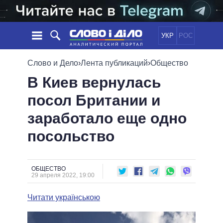
УКР
РОС
НОВОСТИ
Слово и Дело
›
Лента публикаций
›
Общество
В Киев вернулась
ОБЕЩАНИЯ
ЛЕНТА
ПОЛИТИКА
посол Британии и
СОБЫТИЯ
ЭКОНОМИКА
ПОЛИТИКИ
заработало еще одно
СТАТЬИ
ОБЩЕСТВО
ИНФОГРАФИКА
МНЕНИЯ
МИР
ВСЕ ПОЛИТИКИ
посольство
ОБЗОРЫ
ПРЕЗИДЕНТ И ОФИС
ВИДЕО
ДАЙДЖЕСТЫ
ВЕРХОВНАЯ РАДА
ОБЩЕСТВО
ПОДДЕРЖАТЬ
КАБИНЕТ МИНИСТРОВ
29 апреля 2022, 19:00
ГЛАВЫ ОБЛАДМИНИСТРАЦИЙ
СРАВНЕНИЕ ПОЛИТИКОВ
Читати українською
МЭРЫ
ВСЕ ПЕРСОНЫ