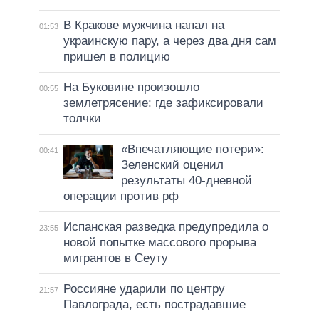
В Кракове мужчина напал на
01:53
украинскую пару, а через два дня сам
пришел в полицию
На Буковине произошло
00:55
землетрясение: где зафиксировали
толчки
«Впечатляющие потери»:
00:41
Зеленский оценил
результаты 40-дневной
операции против рф
Испанская разведка предупредила о
23:55
новой попытке массового прорыва
мигрантов в Сеуту
Россияне ударили по центру
21:57
Павлограда, есть пострадавшие