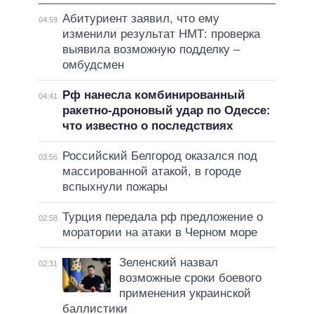
Абитуриент заявил, что ему
04:59
изменили результат НМТ: проверка
выявила возможную подделку –
омбудсмен
Рф нанесла комбинированный
04:41
ракетно-дроновый удар по Одессе:
что известно о последствиях
Российский Белгород оказался под
03:56
массированной атакой, в городе
вспыхнули пожары
Турция передала рф предложение о
02:58
моратории на атаки в Черном море
Зеленский назвал
02:31
возможные сроки боевого
применения украинской
баллистики