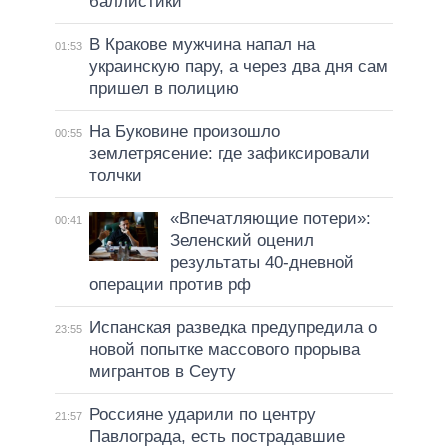
баллистики
В Кракове мужчина напал на
01:53
украинскую пару, а через два дня сам
пришел в полицию
На Буковине произошло
00:55
землетрясение: где зафиксировали
толчки
«Впечатляющие потери»:
00:41
Зеленский оценил
результаты 40-дневной
операции против рф
Испанская разведка предупредила о
23:55
новой попытке массового прорыва
мигрантов в Сеуту
Россияне ударили по центру
21:57
Павлограда, есть пострадавшие