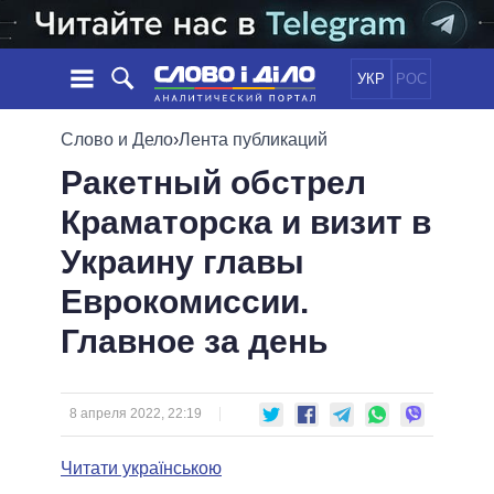
УКР
РОС
НОВОСТИ
Слово и Дело
›
Лента публикаций
Ракетный обстрел
ОБЕЩАНИЯ
ЛЕНТА
ПОЛИТИКА
Краматорска и визит в
СОБЫТИЯ
ЭКОНОМИКА
ПОЛИТИКИ
Украину главы
СТАТЬИ
ОБЩЕСТВО
ИНФОГРАФИКА
МНЕНИЯ
МИР
ВСЕ ПОЛИТИКИ
Еврокомиссии.
ОБЗОРЫ
ПРЕЗИДЕНТ И ОФИС
Главное за день
ВИДЕО
ДАЙДЖЕСТЫ
ВЕРХОВНАЯ РАДА
ПОДДЕРЖАТЬ
КАБИНЕТ МИНИСТРОВ
ГЛАВЫ ОБЛАДМИНИСТРАЦИЙ
8 апреля 2022, 22:19
СРАВНЕНИЕ ПОЛИТИКОВ
МЭРЫ
Читати українською
ВСЕ ПЕРСОНЫ