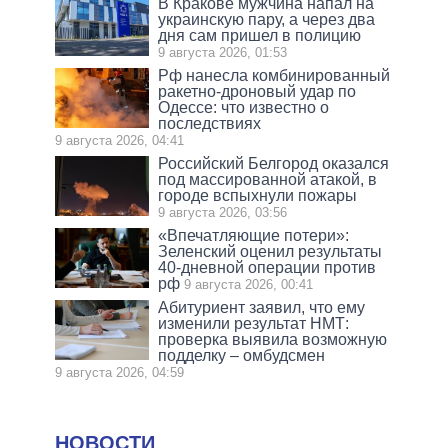
В Кракове мужчина напал на
украинскую пару, а через два
дня сам пришел в полицию
9 августа 2026, 01:53
Рф нанесла комбинированный
ракетно-дроновый удар по
Одессе: что известно о
последствиях
9 августа 2026, 04:41
Российский Белгород оказался
под массированной атакой, в
городе вспыхнули пожары
9 августа 2026, 03:56
«Впечатляющие потери»:
Зеленский оценил результаты
40-дневной операции против
рф
9 августа 2026, 00:41
Абитуриент заявил, что ему
изменили результат НМТ:
проверка выявила возможную
подделку – омбудсмен
9 августа 2026, 04:59
НОВОСТИ