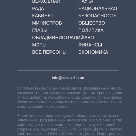
ВЕРХОВНАЯ
НАУКА
РАДА
НАЦИОНАЛЬНАЯ
КАБИНЕТ
БЕЗОПАСНОСТЬ
МИНИСТРОВ
ОБЩЕСТВО
ГЛАВЫ
ПОЛИТИКА
ОБЛАДМИНИСТРАЦИЙ
ПРАВО
МЭРЫ
ФИНАНСЫ
ВСЕ ПЕРСОНЫ
ЭКОНОМИКА
info@slovoidilo.ua
Использование любых материалов, размещённых на сайте,
разрешается при указании ссылки (для интернет-изданий —
гиперссылки) на www.slovoidilo.ua. Ссылка (гиперссылка)
обязательна вне зависимости от полного либо частичного
использования материалов.
Аналитическая информация об обещаниях политиков и
чиновников, размещенных на портале slovoidilo.ua, а также
информация о состоянии выполнения этих обещаний,
собрана и обработана ООО «ИА Слово и Дело» и является
собственностью ООО «ИА Слово и Дело». Инфографики,