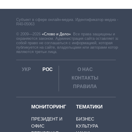
Субъект в сфере онлайн-медиа. Идентификатор медиа –
R40-05063
© 2009—2026
«Слово и Дело»
.
Все права защищены и
охраняются законом. Администрация сайта оставляет за
собой право не соглашаться с информацией, которая
публикуется на сайте, владельцами или авторами которой
являются третьи лица.
УКР
РОС
О НАС
КОНТАКТЫ
ПРАВИЛА
МОНИТОРИНГ
ТЕМАТИКИ
ПРЕЗИДЕНТ И
БИЗНЕС
ОФИС
КУЛЬТУРА