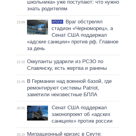
школьника» уже поступают: что нужно
знать родителям
Враг обстрелял
ИТОГИ
23:09
стадион «Черноморец», а
Сенат США поддержал
«адские санкции» против рф. Главное
за день
Оккупанты ударили из РСЗО по
22:29
Славянску, есть жертва и ранены
В Германии над военной базой, где
21:45
ремонтируют системы Patriot,
заметили неизвестные БПЛА
Сенат США поддержал
20:55
законопроект об «адских
санкциях» против россии
Миграционный кризис в Сеуте:
20:19