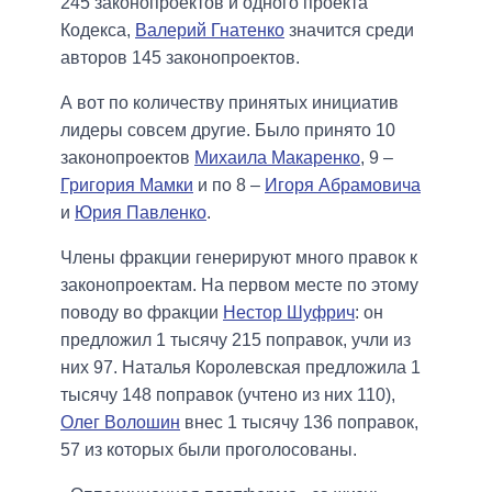
245 законопроектов и одного проекта
Кодекса,
Валерий Гнатенко
значится среди
авторов 145 законопроектов.
А вот по количеству принятых инициатив
лидеры совсем другие. Было принято 10
законопроектов
Михаила Макаренко
, 9 –
Григория Мамки
и по 8 –
Игоря Абрамовича
и
Юрия Павленко
.
Члены фракции генерируют много правок к
законопроектам. На первом месте по этому
поводу во фракции
Нестор Шуфрич
: он
предложил 1 тысячу 215 поправок, учли из
них 97. Наталья Королевская предложила 1
тысячу 148 поправок (учтено из них 110),
Олег Волошин
внес 1 тысячу 136 поправок,
57 из которых были проголосованы.