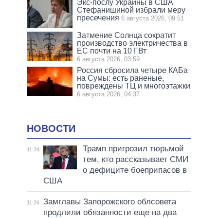
Экс-послу Украины в США
Стефанишиной избрали меру
пресечения
6 августа 2026, 09:51
Затмение Солнца сократит
производство электричества в
ЕС почти на 10 ГВт
6 августа 2026, 03:59
Россия сбросила четыре КАБа
на Сумы: есть раненые,
повреждены ТЦ и многоэтажки
6 августа 2026, 04:37
НОВОСТИ
Трамп пригрозил тюрьмой
11:34
тем, кто рассказывает СМИ
о дефиците боеприпасов в
США
Замглавы Запорожского облсовета
11:26
продлили обязанности еще на два