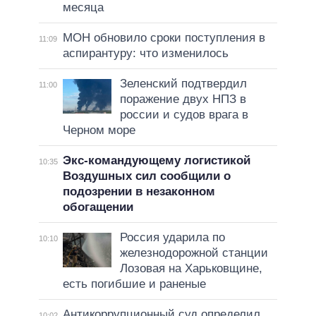
месяца
МОН обновило сроки поступления в
11:09
аспирантуру: что изменилось
Зеленский подтвердил
11:00
поражение двух НПЗ в
россии и судов врага в
Черном море
Экс-командующему логистикой
10:35
Воздушных сил сообщили о
подозрении в незаконном
обогащении
Россия ударила по
10:10
железнодорожной станции
Лозовая на Харьковщине,
есть погибшие и раненые
Антикоррупционный суд определил
10:02