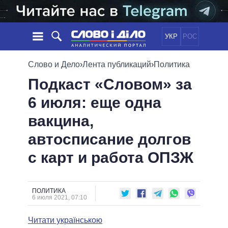
УКР
РОС
НОВОСТИ
Слово и Дело
›
Лента публикаций
›
Политика
Подкаст «Словом» за
ОБЕЩАНИЯ
ЛЕНТА
ПОЛИТИКА
6 июля: еще одна
СОБЫТИЯ
ЭКОНОМИКА
ПОЛИТИКИ
вакцина,
СТАТЬИ
ОБЩЕСТВО
ИНФОГРАФИКА
МНЕНИЯ
МИР
ВСЕ ПОЛИТИКИ
автосписание долгов
ОБЗОРЫ
ПРЕЗИДЕНТ И ОФИС
с карт и работа ОПЗЖ
ВИДЕО
ДАЙДЖЕСТЫ
ВЕРХОВНАЯ РАДА
ПОДДЕРЖАТЬ
КАБИНЕТ МИНИСТРОВ
ГЛАВЫ ОБЛАДМИНИСТРАЦИЙ
ПОЛИТИКА
СРАВНЕНИЕ ПОЛИТИКОВ
6 июля 2021, 07:10
МЭРЫ
Читати українською
ВСЕ ПЕРСОНЫ