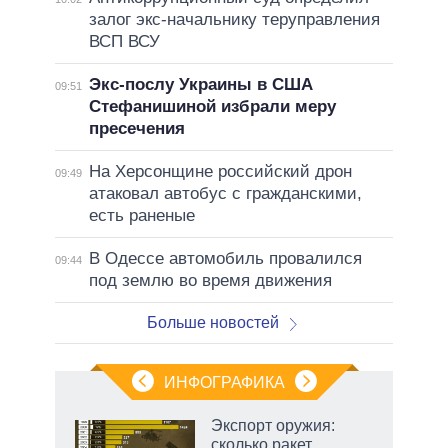
залог экс-начальнику теруправления
ВСП ВСУ
Экс-послу Украины в США
09:51
Стефанишиной избрали меру
пресечения
На Херсонщине российский дрон
09:49
атаковал автобус с гражданскими,
есть раненые
В Одессе автомобиль провалился
09:44
под землю во время движения
Больше новостей
ИНФОГРАФИКА
рифы
Экспорт оружия:
у в
сколько ракет,