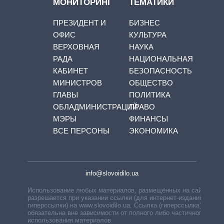
МОНИТОРИНГ
ТЕМАТИКИ
ПРЕЗИДЕНТ И
БИЗНЕС
ОФИС
КУЛЬТУРА
ВЕРХОВНАЯ
НАУКА
РАДА
НАЦИОНАЛЬНАЯ
КАБИНЕТ
БЕЗОПАСНОСТЬ
МИНИСТРОВ
ОБЩЕСТВО
ГЛАВЫ
ПОЛИТИКА
ОБЛАДМИНИСТРАЦИЙ
ПРАВО
МЭРЫ
ФИНАНСЫ
ВСЕ ПЕРСОНЫ
ЭКОНОМИКА
info@slovoidilo.ua
Использование любых материалов, размещённых на сайте,
разрешается при указании ссылки (для интернет-изданий —
гиперссылки) на www.slovoidilo.ua. Ссылка (гиперссылка)
обязательна вне зависимости от полного либо частичного
использования материалов.