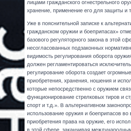
лицами гражданского огнестрельного ору
хранение, применение его для защиты и 
Уже в пояснительной записке к альтерна
гражданском оружии и боеприпасах» отмеч
базового регуляторного закона в этой сф
несогласованных подзаконных нормативн
видимость регулирования оборота оружия,
должен регламентироваться исключитель
регулирование оборота создает огромные
приобретения, хранения, ношения и испо
которые непосредственно с оружием связа
функционирование стрелковых тиров и с
спорт и т.д.». В альтернативном законоп
использование оружия и боеприпасов во 
приобретения права на оружие, его испол
в этой сфере, заканчивая международным