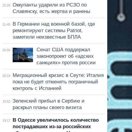
Оккупанты ударили из РСЗО по
22:29
Славянску, есть жертва и ранены
В Германии над военной базой, где
21:45
ремонтируют системы Patriot,
заметили неизвестные БПЛА
Сенат США поддержал
20:55
законопроект об «адских
санкциях» против россии
Миграционный кризис в Сеуте: Италия
20:19
пока не будет отменять пограничный
контроль с Испанией
Зеленский прибыл в Сербию и
19:52
раскрыл планы своего визита
В Одессе увеличилось количество
19:17
пострадавших из-за российских