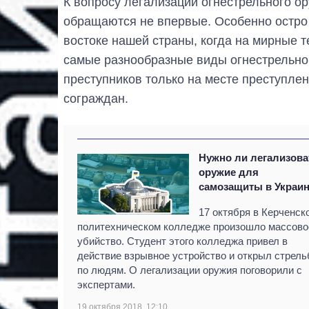
К вопросу легализации огнестрельного о
обращаются не впервые. Особенно остро 
востоке нашей страны, когда на мирные 
самые разнообразные виды огнестрельног
преступников только на месте преступле
сограждан.
Нужно ли легализова
оружие для
самозащиты в Украи
17 октября в Керченск
политехническом колледже произошло массово
убийство. Студент этого колледжа привел в
действие взрывное устройство и открыл стрель
по людям. О легализации оружия поговорили с
экспертами.
19 октября 2018, 12:10