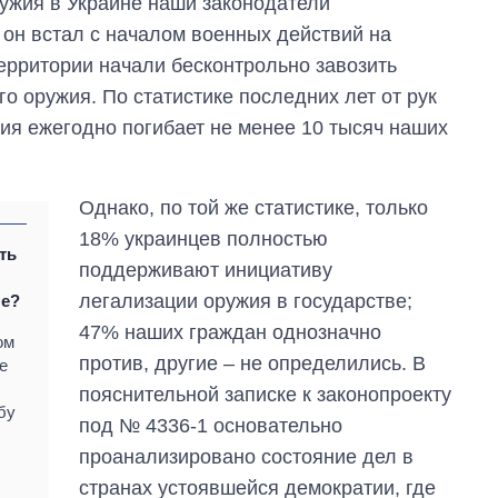
ружия в Украине наши законодатели
он встал с началом военных действий на
территории начали бесконтрольно завозить
о оружия. По статистике последних лет от рук
ния ежегодно погибает не менее 10 тысяч наших
Однако, по той же статистике, только
18% украинцев полностью
ть
поддерживают инициативу
легализации оружия в государстве;
не?
47% наших граждан однозначно
ом
против, другие ‒ не определились. В
е
пояснительной записке к законопроекту
бу
под № 4336-1 основательно
проанализировано состояние дел в
странах устоявшейся демократии, где