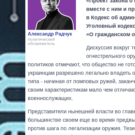
«Проект закона о
вместе с ним и п
в Кодекс об адм
Уголовный кодекс
«О гражданском о
Александр Радчук
политический
обозреватель
Дискуссия вокруг 
огнестрельного ор
политиков отмечают, что общество не гото
украинцам разрешено легально владеть 
типа - начиная от помповых ружей, зака
своим характеристикам мало чем отличаю
военнослужащих.
Представители нынешней власти во глав
большинстве своем еще во время предвы
против шага по легализации оружия. Тези