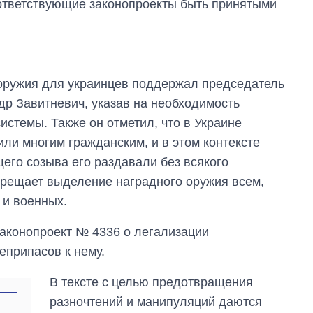
оответствующие законопроекты быть принятыми
 оружия для украинцев поддержал председатель
др Завитневич, указав на необходимость
стемы. Также он отметил, что в Украине
ли многим гражданским, и в этом контексте
его созыва его раздавали без всякого
апрещает выделение наградного оружия всем,
 и военных.
От 1 месяца – до 5
законопроект № 4336 о легализации
лет: кто и как долго
занимал
еприпасов к нему.
должность
руководителя СВР
В тексте с целью предотвращения
разночтений и манипуляций даются