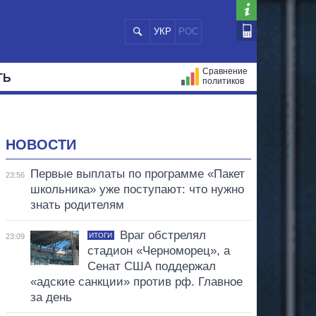
УКР
РОС
Сравнение
ТЬ
политиков
СТРАЦИЙ
МЭРЫ
ВСЕ ПЕРСОНЫ
НОВОСТИ
Первые выплаты по программе «Пакет
23:56
школьника» уже поступают: что нужно
знать родителям
Враг обстрелял
ИТОГИ
23:09
стадион «Черноморец», а
Сенат США поддержал
«адские санкции» против рф. Главное
за день