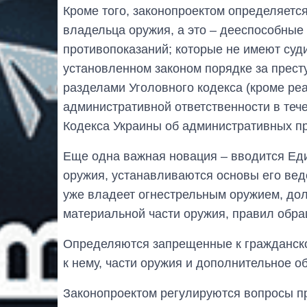
Кроме того, законопроектом определяется
владельца оружия, а это ‒ дееспособны
противопоказаний; которые не имеют суди
установленном законом порядке за прес
разделами Уголовного кодекса (кроме ре
административной ответственности в теч
Кодекса Украины об административных п
Еще одна важная новация ‒ вводится Ед
оружия, устанавливаются основы его веде
уже владеет огнестрельным оружием, до
материальной части оружия, правил обра
Определяются запрещенные к гражданско
к нему, части оружия и дополнительное о
Законопроектом регулируются вопросы п