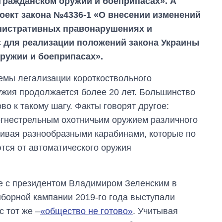
 гражданском оружии и боеприпасах». А
роект закона №4336-1 «О внесении изменений
инистративных правонарушениях и
 для реализации положений закона Украины
ружии и боеприпасах».
темы легализации короткоствольного
ужия продолжается более 20 лет. Большинство
во к такому шагу. Факты говорят другое:
огнестрельным охотничьим оружием различного
нчивая разнообразными карабинами, которые по
тся от автоматического оружия
е с президентом Владимиром Зеленским в
борной кампании 2019-го года выступали
с тот же ‒
«общество не готово»
. Учитывая