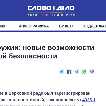
КИ
ИНФОГРАФИКА
ВИДЕО
ПОДДЕРЖА
ИС
ЛЕНТА
ВЕРХОВНАЯ РАДА
СОБЫТИЯ
СТАТЬИ
КАБИНЕТ МИНИСТРОВ
МНЕНИЯ
ОБЗОРЫ
ГЛАВЫ ОБЛАДМИНИ
ДАЙДЖЕСТЫ
ружии: новые возможности
ПОЛИТИКА
ДЕПУТАТЫ
ЭКОНОМИКА
КОМИТЕТЫ
ФРАКЦИИ
ОБЩЕСТВО
ОКРУГА
МИР
ой безопасности
е в Верховной раде был зарегистрирован
т раз альтернативный, законопроект №
4335-1