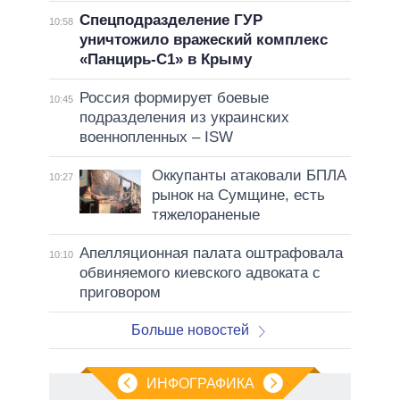
Спецподразделение ГУР
10:58
уничтожило вражеский комплекс
«Панцирь-С1» в Крыму
Россия формирует боевые
10:45
подразделения из украинских
военнопленных – ISW
Оккупанты атаковали БПЛА
10:27
рынок на Сумщине, есть
тяжелораненые
Апелляционная палата оштрафовала
10:10
обвиняемого киевского адвоката с
приговором
Больше новостей
ИНФОГРАФИКА