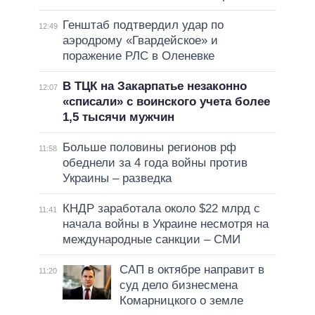
Генштаб подтвердил удар по
12:49
аэродрому «Гвардейское» и
поражение РЛС в Оленевке
В ТЦК на Закарпатье незаконно
12:07
«списали» с воинского учета более
1,5 тысячи мужчин
Больше половины регионов рф
11:58
обеднели за 4 года войны против
Украины – разведка
КНДР заработала около $22 млрд с
11:41
начала войны в Украине несмотря на
международные санкции – СМИ
САП в октябре направит в
11:20
суд дело бизнесмена
Комарницкого о земле