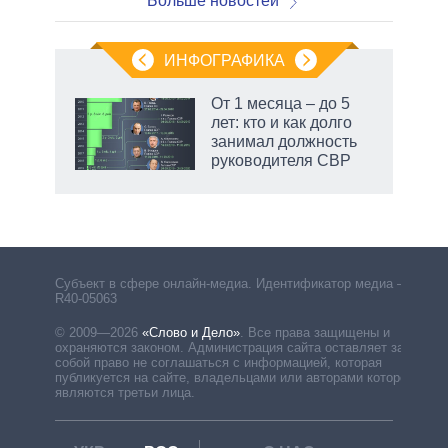
Больше новостей
ИНФОГРАФИКА
От 1 месяца – до 5
лет: кто и как долго
занимал должность
руководителя СВР
рф
Субъект в сфере онлайн-медиа. Идентификатор медиа –
R40-05063
© 2009—2026
«Слово и Дело»
.
Все права защищены и
охраняются законом. Администрация сайта оставляет за
собой право не соглашаться с информацией, которая
публикуется на сайте, владельцами или авторами которой
являются третьи лица.