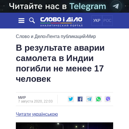
УКР
РОС
НОВОСТИ
Слово и Дело
›
Лента публикаций
›
Мир
В результате аварии
ОБЕЩАНИЯ
ЛЕНТА
ПОЛИТИКА
самолета в Индии
СОБЫТИЯ
ЭКОНОМИКА
ПОЛИТИКИ
погибли не менее 17
СТАТЬИ
ОБЩЕСТВО
ИНФОГРАФИКА
МНЕНИЯ
МИР
ВСЕ ПОЛИТИКИ
человек
ОБЗОРЫ
ПРЕЗИДЕНТ И ОФИС
ВИДЕО
ДАЙДЖЕСТЫ
ВЕРХОВНАЯ РАДА
МИР
ПОДДЕРЖАТЬ
КАБИНЕТ МИНИСТРОВ
7 августа 2020, 22:03
ГЛАВЫ ОБЛАДМИНИСТРАЦИЙ
СРАВНЕНИЕ ПОЛИТИКОВ
Читати українською
МЭРЫ
ВСЕ ПЕРСОНЫ