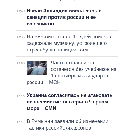
Новая Зеландия ввела новые
13:49
санкции против россии и ее
союзников
На Буковине после 11 дней поисков
13:36
задержали мужчину, устроившего
стрельбу по полицейским
Часть школьников
13:06
останется без учебников на
1 сентября из-за ударов
россии – МОН
Украина согласилась не атаковать
12:46
нероссийские танкеры в Черном
море – СМИ
В Румынии заявили об изменении
12:42
тактики российских дронов