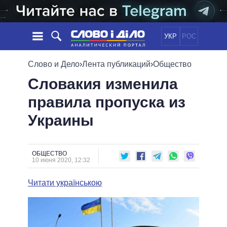
УКР
РОС
НОВОСТИ
Слово и Дело
›
Лента публикаций
›
Общество
Словакия изменила
ОБЕЩАНИЯ
ЛЕНТА
ПОЛИТИКА
правила пропуска из
СОБЫТИЯ
ЭКОНОМИКА
ПОЛИТИКИ
Украины
СТАТЬИ
ОБЩЕСТВО
ИНФОГРАФИКА
МНЕНИЯ
МИР
ВСЕ ПОЛИТИКИ
ОБЗОРЫ
ПРЕЗИДЕНТ И ОФИС
ВИДЕО
ОБЩЕСТВО
ДАЙДЖЕСТЫ
10 июня 2020, 12:32
ВЕРХОВНАЯ РАДА
ПОДДЕРЖАТЬ
КАБИНЕТ МИНИСТРОВ
Читати українською
ГЛАВЫ ОБЛАДМИНИСТРАЦИЙ
СРАВНЕНИЕ ПОЛИТИКОВ
МЭРЫ
ВСЕ ПЕРСОНЫ