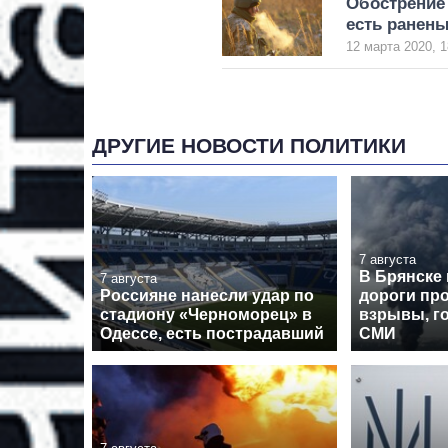
Обострение 
есть ранен
12 марта 2020, 1
ДРУГИЕ НОВОСТИ ПОЛИТИКИ
7 августа
В Брянске
7 августа
Россияне нанесли удар по
дороги пр
стадиону «Черноморец» в
взрывы, го
Одессе, есть пострадавший
СМИ