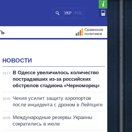
УКР
РОС
Сравнение
ТЬ
политиков
СТРАЦИЙ
МЭРЫ
ВСЕ ПЕРСОНЫ
НОВОСТИ
В Одессе увеличилось количество
19:17
пострадавших из-за российских
обстрелов стадиона «Черноморец»
Чехия усилит защиту аэропортов
18:45
после инцидента с дроном в Лейпциге
Международные резервы Украины
18:09
сократились в июле