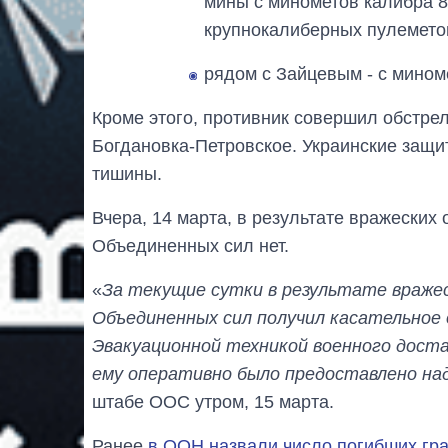
мины с минометов калибра 82
крупнокалиберных пулемето
рядом с Зайцевым - с миноме
Кроме этого, противник совершил обстре
Богдановка-Петровское. Украинские защи
тишины.
Вчера, 14 марта, в результате вражески
Объединенных сил нет.
«
За текущие сутки в результате враже
Объединенных сил получил касательное 
Эвакуационной техникой военного доста
ему оперативно было предоставлено н
штабе ООС утром, 15 марта.
Ранее
в ООН назвали число погибших гр