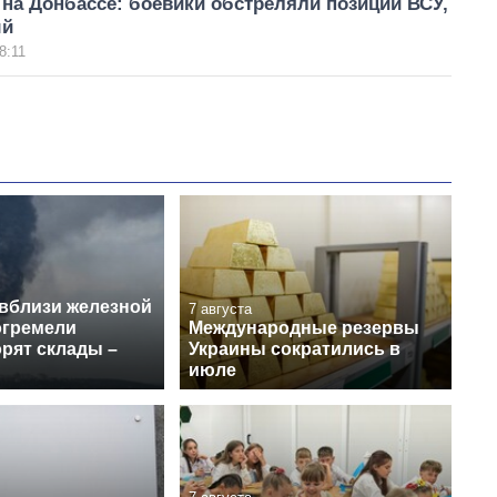
на Донбассе: боевики обстреляли позиции ВСУ,
ый
8:11
 вблизи железной
7 августа
огремели
Международные резервы
рят склады –
Украины сократились в
июле