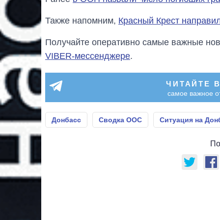
Также напомним,
Красный Крест направил
Получайте оперативно самые важные ново
VIBER-мессенджере
.
ЧИТАЙТЕ 
самое важное о
Донбасс
Сводка ООС
Ситуация на Дон
По