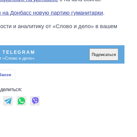
 на Донбасс новую партию гуманитарки
.
сти и аналитику от «Слово и дело» в вашем
В TELEGRAM
Подписаться
т «Слово и дело»
бассе
делиться: