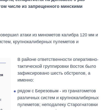
том числе из запрещенного минскими
совершил атаки из минометов калибра 120 мм и
систем, крупнокалиберных пулеметов и
В районе ответственности оперативно-
тактической группировки Восток было
зафиксировано шесть обстрелов, а
ея
Сколько
именно:
картофеля
выращивали в
рядом с Березовым - из гранатометов
Украине до и во
время большой
различных систем и крупнокалиберных
ы
войны
пулеметов; неподалеку Старогнатовки
л.