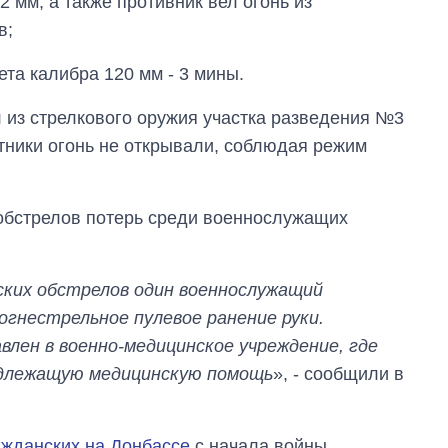
 мм, а также противник вел огонь из
в;
та калибра 120 мм - 3 мины.
л из стрелкового оружия участка разведения №3
тники огонь не открывали, соблюдая режим
х обстрелов потерь среди военнослужащих
ских обстрелов один военнослужащий
огнестрельное пулевое ранение руки.
влен в военно-медицинское учреждение, где
адлежащую медицинскую помощь
», - сообщили в
ажданских на Донбассе
с начала войны.