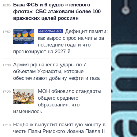
База ФСБ и 6 судов «теневого
18:05
флота»: СБС атаковали более 100
вражеских целей россиян
Дефицит памяти:
ИНФОГРАФИКА
17:52
как вырос спрос на чипы за
последние годы и что
прогнозируют на 2027-й
Армия рф нанесла удары по 7
17:38
объектам Укрнафты, которые
обеспечивают добычу нефти и газа
МОН обновило стандарты
17:29
общего среднего
образования: что
изменилось
Нацбанк выпустит памятную монету в
17:10
честь Папы Римского Иоанна Павла II