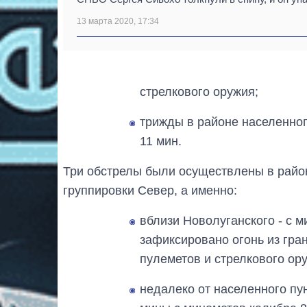
13 марта 2020, 17:34
стрелкового оружия;
трижды в районе населенного
11 мин.
Три обстрелы были осуществлены в район
группировки Север, а именно:
вблизи Новолуганского - с м
зафиксировано огонь из гра
пулеметов и стрелкового ор
недалеко от населенного пун