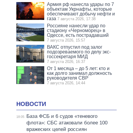
Армия рф нанесла удары по 7
объектам Укрнафты, которые
обеспечивают добычу нефти и
газа
7 августа 2026, 17:38
Россияне нанесли удар по
стадиону «Черноморец» в
Одессе, есть пострадавший
7 августа 2026, 15:57
ВАКС отпустил под залог
подозреваемого по делу экс-
госсекретаря МИД
7 августа 2026, 16:37
От 1 месяца – до 5 лет: кто и
как долго занимал должность
руководителя СВР
7 августа 2026, 14:44
НОВОСТИ
База ФСБ и 6 судов «теневого
18:05
флота»: СБС атаковали более 100
вражеских целей россиян