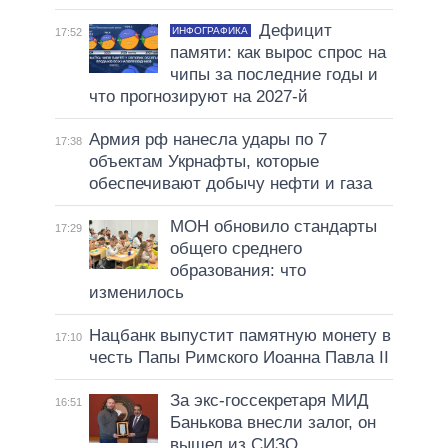
Дефицит
ИНФОГРАФИКА
17:52
памяти: как вырос спрос на
чипы за последние годы и
что прогнозируют на 2027-й
Армия рф нанесла удары по 7
17:38
объектам Укрнафты, которые
обеспечивают добычу нефти и газа
МОН обновило стандарты
17:29
общего среднего
образования: что
изменилось
Нацбанк выпустит памятную монету в
17:10
честь Папы Римского Иоанна Павла II
За экс-госсекретаря МИД
16:51
Банькова внесли залог, он
вышел из СИЗО