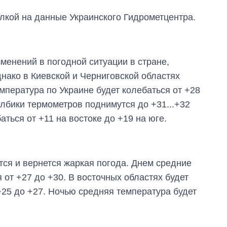
лкой на данные Украинского Гидрометцентра.
зменений в погодной ситуации в стране,
нако в Киевской и Черниговской областях
пература по Украине будет колебаться от +28
олбики термометров поднимутся до +31...+32
ться от +11 на востоке до +19 на юге.
тся и вернется жаркая погода. Днем средние
Как выросли
 от +27 до +30. В восточных областях будет
тарифы на
+25 до +27. Ночью средняя температура будет
холодную воду в
городах Украины
на начало августа