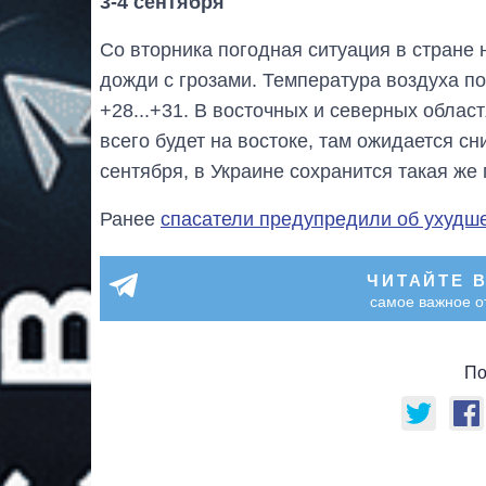
3-4 сентября
Со вторника погодная ситуация в стране 
дожди с грозами. Температура воздуха по
+28...+31. В восточных и северных облас
всего будет на востоке, там ожидается сн
сентября, в Украине сохранится такая же
Ранее
спасатели предупредили об ухудш
ЧИТАЙТЕ 
самое важное о
По