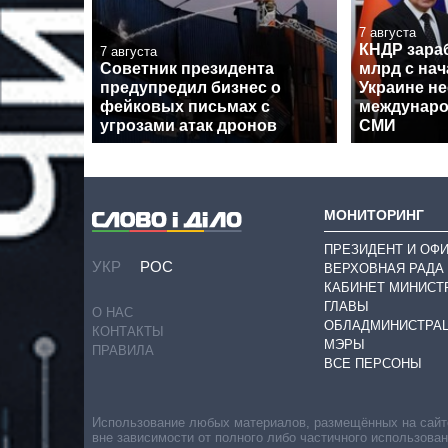
7 августа
КНДР зара
7 августа
Советник президента
млрд с на
предупредил бизнес о
Украине не
фейковых письмах с
междунаро
угрозами атак дронов
СМИ
МОНИТОРИНГ
ПРЕЗИДЕНТ И ОФ
УКР
РОС
ВЕРХОВНАЯ РАДА
КАБИНЕТ МИНИСТ
ГЛАВЫ
О НАС
ОБЛАДМИНИСТРА
КОНТАКТЫ
МЭРЫ
ПРАВИЛА
ВСЕ ПЕРСОНЫ
Использование любых материалов, размещённых на сайте,
вне зависимости от полного либо частичного использова