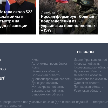
ботала около $22
7 августа
чала войны в
Россия формирует боевые
смотря на
подразделения из
дные санкции –
украинских военнопленных
– ISW
РЕГИОНЫ
Киев
Ивано-Франковская об
ИС
Автономная республика
Киевская область
Крым
Кировоградская област
РОВ
Винницкая область
Луганская область
Волынская область
Львовская область
ЦИЙ
Днепропетровская область
Николаевская область
Донецкая область
Одесская область
Житомирская область
Полтавская область
Закарпатская область
Ровенская область
Запорожская область
 разрешается при указании ссылки (для интернет-изданий — гиперссылки
ния материалов.