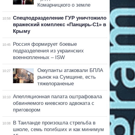
Комарницкого о земле
Спецподразделение ГУР уничтожило
10:58
вражеский комплекс «Панцирь-С1» в
Крыму
Россия формирует боевые
10:45
подразделения из украинских
военнопленных – ISW
Оккупанты атаковали БПЛА
10:27
рынок на Сумщине, есть
тяжелораненые
Апелляционная палата оштрафовала
10:10
обвиняемого киевского адвоката с
приговором
В Таиланде произошла стрельба в
10:08
школе, семь погибших и как минимум