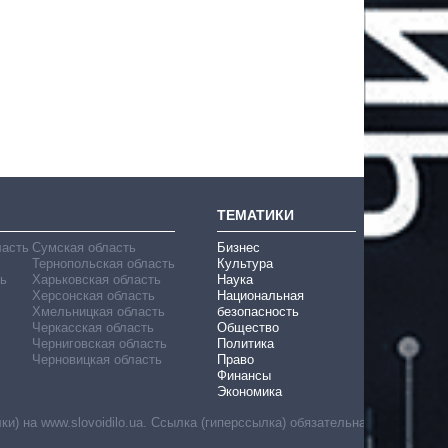
ТЕМАТИКИ
ласть
Сумская область
Бизнес
Тернопольская область
Культура
ь
Харьковская область
Наука
Херсонская область
Национальная
Хмельницкая область
безопасность
Черкасская область
Общество
Черниговская область
Политика
Черновицкая область
Право
Финансы
Экономика
) на www.slovoidilo.ua. Ссылка (гиперссылка) обязательна