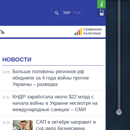
УКР
РОС
Сравнение
ТЬ
политиков
СТРАЦИЙ
МЭРЫ
ВСЕ ПЕРСОНЫ
НОВОСТИ
Больше половины регионов рф
11:58
обеднели за 4 года войны против
Украины – разведка
КНДР заработала около $22 млрд с
11:41
начала войны в Украине несмотря на
международные санкции – СМИ
САП в октябре направит в
11:20
суд дело бизнесмена