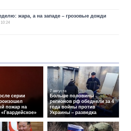
еделю: жара, а на западе – грозовые дожди
 10:24
7 августа
осле серии
Больше половины
роизошел
регионов рф обеднели за 4
й пожар на
года войны против
 «Гвардейское»
Украины – разведка