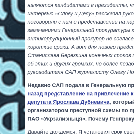
являются кандидатами в президенты, ч
интервью «Слову и Делу» рассказал рук
поговорили с ним о представлении на на
замечаниями Генеральной прокуратуры 
антикоррупционный прокурор не соглас
короткие сроки. А вот для нового пред
Станислава Березкина конечных сроков 
об этих и других громких, но более поз
руководителя САП журналисту Олегу Но
Недавно САП подала в Генеральную пр
назад представление на привлечение к
депутата Ярослава Дубневича
, которы
организатором преступной схемы по п
ПАО «Укрзализныця». Почему Генпроку
Давайте дождемся. Я установил срок свои