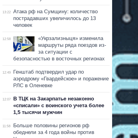
Атака рф на Сумщину: количество
13:22
пострадавших увеличилось до 13
человек
«Укрзализныця» изменила
12:58
маршруты ряда поездов из-
за ситуации с
безопасностью в восточных регионах
Генштаб подтвердил удар по
12:49
аэродрому «Гвардейское» и поражение
РЛС в Оленевке
В ТЦК на Закарпатье незаконно
12:07
«списали» с воинского учета более
1,5 тысячи мужчин
Больше половины регионов рф
11:58
обеднели за 4 года войны против