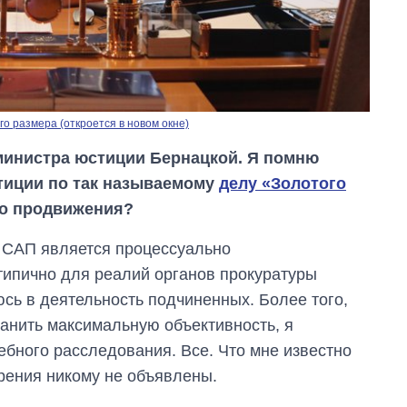
о размера (откроется в новом окне)
инистра юстиции Бернацкой. Я помню
тиции по так называемому
делу «Золотого
-то продвижения?
ы САП является процессуально
 типично для реалий органов прокуратуры
сь в деятельность подчиненных. Более того,
ранить максимальную объективность, я
ебного расследования. Все. Что мне известно
зрения никому не объявлены.