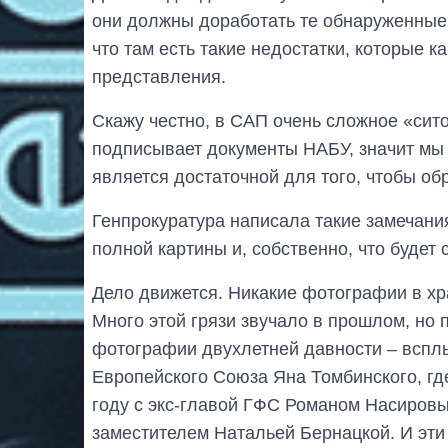
они должны доработать те обнаруженные, 
что там есть такие недостатки, которые 
представления.
Скажу честно, в САП очень сложное «сит
подписывает документы НАБУ, значит мы у
является достаточной для того, чтобы об
Генпрокуратура написала такие замечания
полной картины и, собственно, что будет с
Дело движется. Никакие фотографии в храм
Много этой грязи звучало в прошлом, но 
фотографии двухлетней давности – всп
Европейского Союза Яна Томбинского, гд
году с экс-главой ГФС Романом Насировы
заместителем Натальей Бернацкой. И эти