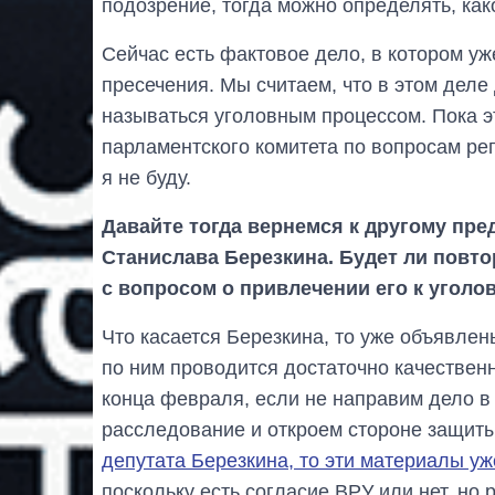
подозрение, тогда можно определять, како
Сейчас есть фактовое дело, в котором уж
пресечения. Мы считаем, что в этом деле
называться уголовным процессом. Пока эт
парламентского комитета по вопросам ре
я не буду.
Давайте тогда вернемся к другому пре
Станислава Березкина. Будет ли повт
с вопросом о привлечении его к уголо
Что касается Березкина, то уже объявле
по ним проводится достаточно качественн
конца февраля, если не направим дело в
расследование и откроем стороне защиты
депутата Березкина, то эти материалы у
поскольку есть согласие ВРУ или нет, но 