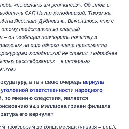
тобы «не делать им рейтингов». Об этом в
оводитель САП Назар Холодницкий. Также мы
рдепа Ярослава Дубневича. Выяснилось, что с
к этому представлению главный
ен – он пообещал повторить попытку в
ставления на еще одного члена парламента
прокурорам Холодницкий не ставил. Подробнее
абытых расследованиях – в интервью
викову.
окуратуру, а та в свою очередь
вернула
 уголовной ответственности народного
й, по мнению следствия, является
Как выросли
рисвоению 93,2 миллиона гривен филиала
тарифы на
ратура его вернула?
холодную воду в
городах Украины
на начало августа
м прокурорам до конца месяца (января – ред.),