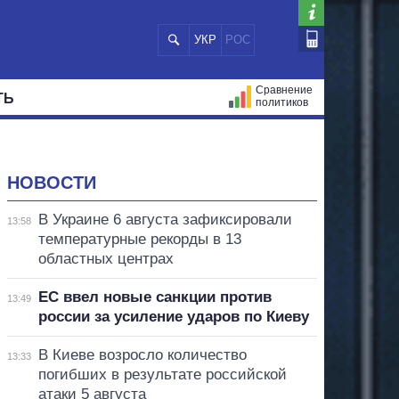
УКР
РОС
Сравнение
ТЬ
политиков
СТРАЦИЙ
МЭРЫ
ВСЕ ПЕРСОНЫ
НОВОСТИ
В Украине 6 августа зафиксировали
13:58
температурные рекорды в 13
областных центрах
ЕС ввел новые санкции против
13:49
россии за усиление ударов по Киеву
В Киеве возросло количество
13:33
погибших в результате российской
атаки 5 августа