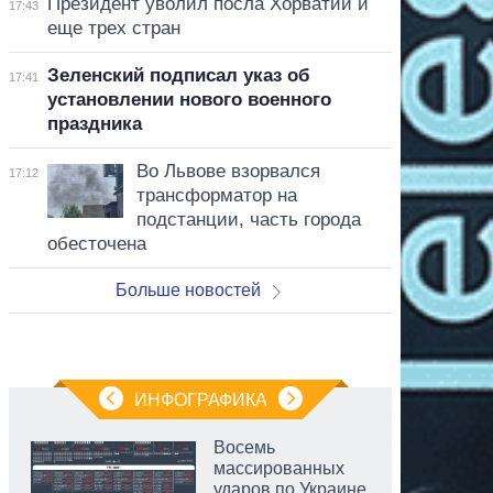
Президент уволил посла Хорватии и
17:43
еще трех стран
Зеленский подписал указ об
17:41
установлении нового военного
праздника
Во Львове взорвался
17:12
трансформатор на
подстанции, часть города
обесточена
Больше новостей
ИНФОГРАФИКА
Восемь
массированных
ударов по Украине