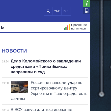
УКР
РОС
Сравнение
ТЬ
политиков
СТРАЦИЙ
МЭРЫ
ВСЕ ПЕРСОНЫ
НОВОСТИ
Дело Коломойского о завладении
19:34
средствами «ПриватБанка»
направили в суд
Россияне нанесли удар по
19:30
сортировочному центру
Укрпочты в Павлограде, есть
жертвы
В ВСУ запустили тестирование
18:54