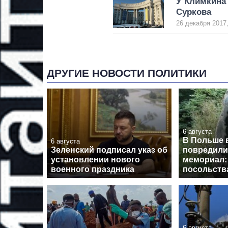
У Климкина
Суркова
26 декабря 2017,
ДРУГИЕ НОВОСТИ ПОЛИТИКИ
6 августа
В Польше 
6 августа
Зеленский подписал указ об
повредили
установлении нового
мемориал:
военного праздника
посольств
6 августа