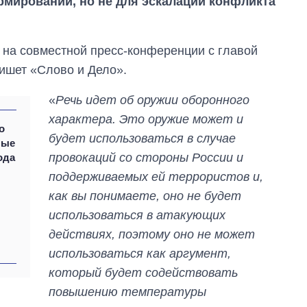
мирований, но не для эскалации конфликта
я на совместной пресс-конференции с главой
ишет «Слово и Дело».
«
Речь идет об оружии оборонного
характера. Это оружие может и
о
будет использоваться в случае
ные
провокаций со стороны России и
ода
поддерживаемых ей террористов и,
как вы понимаете, оно не будет
использоваться в атакующих
действиях, поэтому оно не может
использоваться как аргумент,
который будет содействовать
Экономика ИИ-
повышению температуры
гигантов: сколько
стоят и