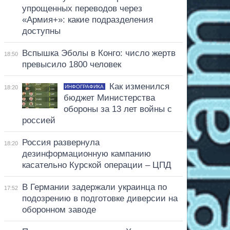
упрощенных переводов через
«Армия+»: какие подразделения
доступны
Вспышка Эболы в Конго: число жертв
18:50
превысило 1800 человек
Как изменился
ИНФОГРАФИКА
18:20
бюджет Министерства
обороны за 13 лет войны с
россией
Россия развернула
18:20
дезинформационную кампанию
касательно Курской операции – ЦПД
В Германии задержали украинца по
17:52
подозрению в подготовке диверсии на
оборонном заводе