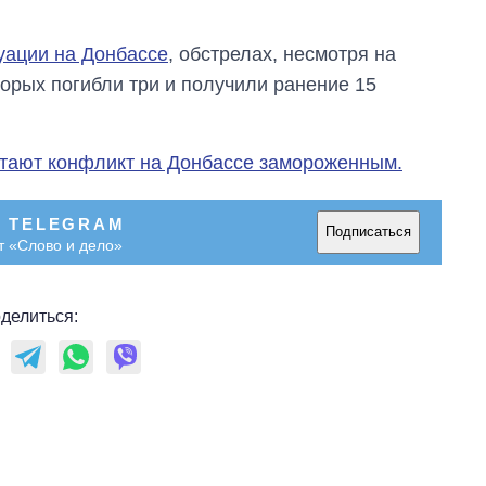
зарабатывают
OpenAI и Anthropic
уации на Донбассе
, обстрелах, несмотря на
торых погибли три и получили ранение 15
итают конфликт на Донбассе замороженным.
В TELEGRAM
Подписаться
т «Слово и дело»
делиться: