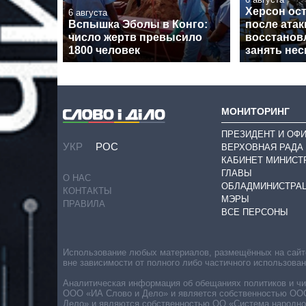
Херсон ост
6 августа
Вспышка Эболы в Конго:
после атак
число жертв превысило
восстанов
1800 человек
занять нес
МОНИТОРИНГ
ПРЕЗИДЕНТ И ОФ
УКР
РОС
ВЕРХОВНАЯ РАДА
КАБИНЕТ МИНИСТ
ГЛАВЫ
О НАС
ОБЛАДМИНИСТРА
КОНТАКТЫ
МЭРЫ
ПРАВИЛА
ВСЕ ПЕРСОНЫ
Использование любых материалов, размещённых на сайте,
вне зависимости от полного либо частичного использова
Аналитическая информация об обещаниях политиков и чин
ООО «ИА Слово и Дело» и является собственностью ООО 
Дело» и являются собственностью ОО «Система народног