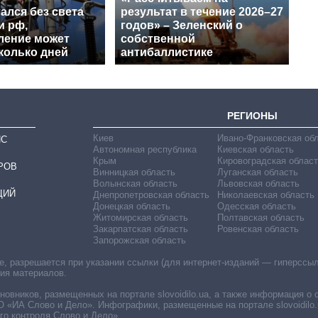
ался без света
результат в течение 2026–27
и рф,
годов» – Зеленский о
ление может
собственной
колько дней
антибаллистике
РЕГИОНЫ
Киев
Ивано-Франковская об
ИС
Автономная республика
Киевская область
Крым
Кировоградская област
РОВ
Винницкая область
Луганская область
Волынская область
Львовская область
ЦИЙ
Днепропетровская область
Николаевская область
Донецкая область
Одесская область
Житомирская область
Полтавская область
Закарпатская область
Ровенская область
Запорожская область
 разрешается при указании ссылки (для интернет-изданий — гиперссылки
ния материалов.
овников, размещенных на портале slovoidilo.ua, а также информация о 
«ИА Слово и Дело». Инфографики, размещенные на портале slovoidilo.
о контроля Слово и Дело».