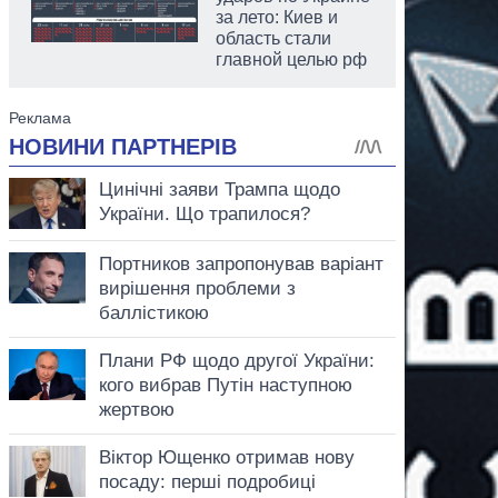
за лето: Киев и
область стали
главной целью рф
аспирант