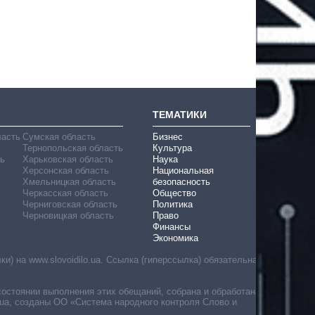
ТЕМАТИКИ
ласть
Сумская область
Бизнес
Тернопольская область
Культура
ь
Харьковская область
Наука
Херсонская область
Национальная
Хмельницкая область
безопасность
Черкасская область
Общество
Черниговская область
Политика
Черновицкая область
Право
Финансы
Экономика
) на www.slovoidilo.ua. Ссылка (гиперссылка) обязательна
состоянии выполнения этих обещаний, собрана и обработана
ua, созданы ОО «Система народного контроля Слово и