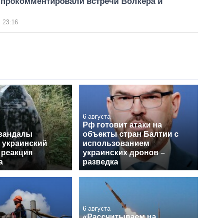
 прокомментировали встречи Волкера и
 23:16
6 августа
Рф готовит атаки на
вандалы
объекты стран Балтии с
 украинский
использованием
 реакция
украинских дронов –
а
разведка
6 августа
«Рассчитываем на