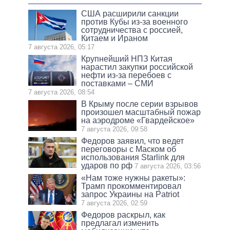
США расширили санкции
против Кубы из-за военного
сотрудничества с россией,
Китаем и Ираном
7 августа 2026, 05:17
Крупнейший НПЗ Китая
нарастил закупки российской
нефти из-за перебоев с
поставками – СМИ
7 августа 2026, 08:54
В Крыму после серии взрывов
произошел масштабный пожар
на аэродроме «Гвардейское»
7 августа 2026, 09:58
Федоров заявил, что ведет
переговоры с Маском об
использования Starlink для
ударов по рф
7 августа 2026, 03:56
«Нам тоже нужны ракеты»:
Трамп прокомментировал
запрос Украины на Patriot
7 августа 2026, 02:59
Федоров раскрыл, как
предлагал изменить