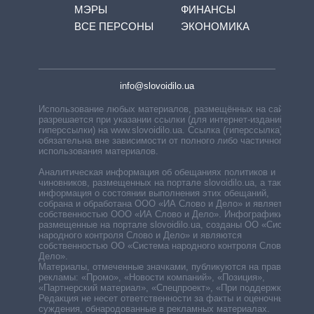
МЭРЫ
ФИНАНСЫ
ВСЕ ПЕРСОНЫ
ЭКОНОМИКА
info@slovoidilo.ua
Использование любых материалов, размещённых на сайте,
разрешается при указании ссылки (для интернет-изданий —
гиперссылки) на www.slovoidilo.ua. Ссылка (гиперссылка)
обязательна вне зависимости от полного либо частичного
использования материалов.
Аналитическая информация об обещаниях политиков и
чиновников, размещенных на портале slovoidilo.ua, а также
информация о состоянии выполнения этих обещаний,
собрана и обработана ООО «ИА Слово и Дело» и является
собственностью ООО «ИА Слово и Дело». Инфографики,
размещенные на портале slovoidilo.ua, созданы ОО «Система
народного контроля Слово и Дело» и являются
собственностью ОО «Система народного контроля Слово и
Дело».
Материалы, отмеченные значками, публикуются на правах
рекламы: «Промо», «Новости компаний», «Позиция»,
«Партнерский материал», «Спецпроект», «При поддержке».
Редакция не несет ответственности за факты и оценочные
суждения, обнародованные в рекламных материалах.