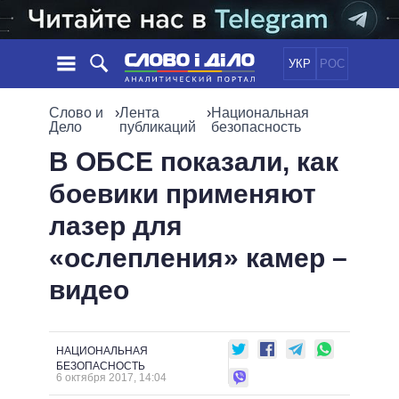
УКР
РОС
НОВОСТИ
Слово и
›
Лента
›
Национальная
Дело
публикаций
безопасность
ОБЕЩАНИЯ
ЛЕНТА
ПОЛИТИКА
В ОБСЕ показали, как
СОБЫТИЯ
ЭКОНОМИКА
боевики применяют
ПОЛИТИКИ
СТАТЬИ
ОБЩЕСТВО
лазер для
ИНФОГРАФИКА
МНЕНИЯ
МИР
ВСЕ ПОЛИТИКИ
«ослепления» камер –
ОБЗОРЫ
ПРЕЗИДЕНТ И ОФИС
ВИДЕО
видео
ДАЙДЖЕСТЫ
ВЕРХОВНАЯ РАДА
ПОДДЕРЖАТЬ
КАБИНЕТ МИНИСТРОВ
ГЛАВЫ ОБЛАДМИНИСТРАЦИЙ
СРАВНЕНИЕ ПОЛИТИКОВ
НАЦИОНАЛЬНАЯ
МЭРЫ
БЕЗОПАСНОСТЬ
6 октября 2017, 14:04
ВСЕ ПЕРСОНЫ