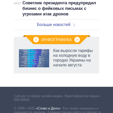
Советник президента предупредил
04:57
бизнес о фейковых письмах с
угрозами атак дронов
Больше новостей
ИНФОГРАФИКА
еля
Как выросли тарифы
на холодную воду в
городах Украины на
начало августа
маги
Субъект в сфере онлайн-медиа. Идентификатор медиа –
R40-05063
© 2009—2026
«Слово и Дело»
.
Все права защищены и
охраняются законом. Администрация сайта оставляет за