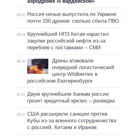
аэродроме «Гвардейское»
Россия ночью выпустила по Украине
09:32
почти 150 дронов: сколько сбила ПВО
Крупнейший НПЗ Китая нарастил
08:54
закупки российской нефти из-за
перебоев с поставками – СМИ
Дроны атаковали
08:16
очередной логистический
центр Wildberries в
российском Екатеринбурге
Двум крупнейшим банкам россии
07:51
грозит кредитный кризис – разведка
США расширили санкции против
05:17
Кубы из-за военного сотрудничества
с россией, Китаем и Ираном