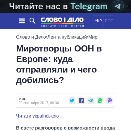
УКР
РОС
НОВОСТИ
Слово и Дело
›
Лента публикаций
›
Мир
Миротворцы ООН в
ОБЕЩАНИЯ
ЛЕНТА
ПОЛИТИКА
Европе: куда
СОБЫТИЯ
ЭКОНОМИКА
ПОЛИТИКИ
отправляли и чего
СТАТЬИ
ОБЩЕСТВО
ИНФОГРАФИКА
МНЕНИЯ
МИР
ВСЕ ПОЛИТИКИ
добились?
ОБЗОРЫ
ПРЕЗИДЕНТ И ОФИС
ВИДЕО
ДАЙДЖЕСТЫ
ВЕРХОВНАЯ РАДА
МИР
ПОДДЕРЖАТЬ
КАБИНЕТ МИНИСТРОВ
29 сентября 2017, 09:30
ГЛАВЫ ОБЛАДМИНИСТРАЦИЙ
СРАВНЕНИЕ ПОЛИТИКОВ
Читати українською
МЭРЫ
ВСЕ ПЕРСОНЫ
В свете разговоров о возможности ввода