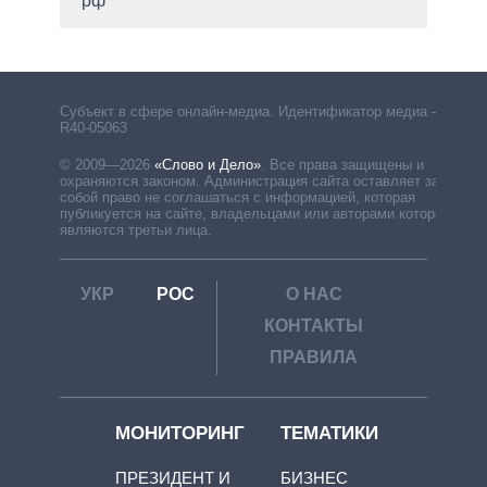
рф
Субъект в сфере онлайн-медиа. Идентификатор медиа –
R40-05063
© 2009—2026
«Слово и Дело»
.
Все права защищены и
охраняются законом. Администрация сайта оставляет за
собой право не соглашаться с информацией, которая
публикуется на сайте, владельцами или авторами которой
являются третьи лица.
УКР
РОС
О НАС
КОНТАКТЫ
ПРАВИЛА
МОНИТОРИНГ
ТЕМАТИКИ
ПРЕЗИДЕНТ И
БИЗНЕС