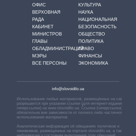
ОФИС
КУЛЬТУРА
ВЕРХОВНАЯ
НАУКА
РАДА
НАЦИОНАЛЬНАЯ
КАБИНЕТ
БЕЗОПАСНОСТЬ
МИНИСТРОВ
ОБЩЕСТВО
ГЛАВЫ
ПОЛИТИКА
ОБЛАДМИНИСТРАЦИЙ
ПРАВО
МЭРЫ
ФИНАНСЫ
ВСЕ ПЕРСОНЫ
ЭКОНОМИКА
info@slovoidilo.ua
Использование любых материалов, размещённых на сайте,
разрешается при указании ссылки (для интернет-изданий —
гиперссылки) на www.slovoidilo.ua. Ссылка (гиперссылка)
обязательна вне зависимости от полного либо частичного
использования материалов.
Аналитическая информация об обещаниях политиков и
чиновников, размещенных на портале slovoidilo.ua, а также
информация о состоянии выполнения этих обещаний,