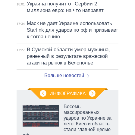
Украина получит от Сербии 2
18:01
миллиона евро: на что направят
Маск не дает Украине использовать
17:34
Starlink для ударов по рф и призывает
к соглашению
В Сумской области умер мужчина,
17:27
раненный в результате вражеской
атаки на рынок в Белополье
Больше новостей
ИНФОГРАФИКА
 как
Восемь
чипы
массированных
ды и
ударов по Украине за
т на
лето: Киев и область
стали главной целью