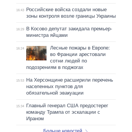
Российские войска создали новые
16:43
зоны контроля возле границы Украины
В Косово депутат закидала премьер-
16:29
министра яйцами
Лесные пожары в Европе:
16:24
во Франции арестовали
сотни людей по
подозрениям в поджогах
На Херсонщине расширили перечень
15:53
населенных пунктов для
обязательной эвакуации
Главный генерал США предостерег
15:34
команду Трампа от эскалации с
Ираном
Больше новостей