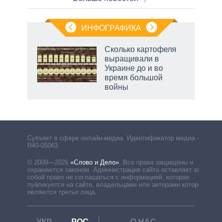
ИНФОГРАФИКА
Сколько картофеля
выращивали в
Украине до и во
время большой
войны
Субъект в сфере онлайн-медиа. Идентификатор медиа –
R40-05063
© 2009—2026
«Слово и Дело»
.
Все права защищены и
охраняются законом. Администрация сайта оставляет за
собой право не соглашаться с информацией, которая
публикуется на сайте, владельцами или авторами которой
являются третьи лица.
УКР
РОС
О НАС