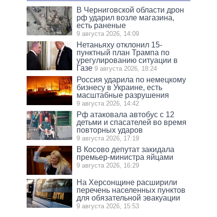
В Черниговской области дрон
рф ударил возле магазина,
есть раненые
9 августа 2026, 14:09
Нетаньяху отклонил 15-
пунктный план Трампа по
урегулированию ситуации в
Газе
9 августа 2026, 18:24
Россия ударила по немецкому
бизнесу в Украине, есть
масштабные разрушения
9 августа 2026, 14:42
Рф атаковала автобус с 12
детьми и спасателей во время
повторных ударов
9 августа 2026, 17:19
В Косово депутат закидала
премьер-министра яйцами
9 августа 2026, 16:29
На Херсонщине расширили
перечень населенных пунктов
для обязательной эвакуации
9 августа 2026, 15:53