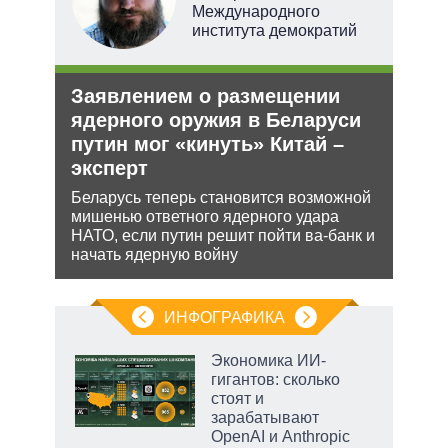
Международного
института демократий
е
Заявлением о размещении
Орд
аг
ядерного оружия в Беларуси
под
путин мог «кинуть» Китай –
Юрид
эксперт
МУС 
ень
проп
Беларусь теперь становится возможной
инфо
мишенью ответного ядерного удара
НАТО, если путин решит пойти ва-банк и
начать ядерную войну
ИНФОГРАФИКА
Экономика ИИ-
гигантов: сколько
стоят и
зарабатывают
OpenAI и Anthropic