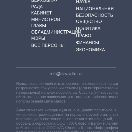
ВЕРХОВНАЯ
НАУКА
РАДА
НАЦИОНАЛЬНАЯ
КАБИНЕТ
БЕЗОПАСНОСТЬ
МИНИСТРОВ
ОБЩЕСТВО
ГЛАВЫ
ПОЛИТИКА
ОБЛАДМИНИСТРАЦИЙ
ПРАВО
МЭРЫ
ФИНАНСЫ
ВСЕ ПЕРСОНЫ
ЭКОНОМИКА
info@slovoidilo.ua
Использование любых материалов, размещённых на сайте,
разрешается при указании ссылки (для интернет-изданий —
гиперссылки) на www.slovoidilo.ua. Ссылка (гиперссылка)
обязательна вне зависимости от полного либо частичного
использования материалов.
Аналитическая информация об обещаниях политиков и
чиновников, размещенных на портале slovoidilo.ua, а также
информация о состоянии выполнения этих обещаний,
собрана и обработана ООО «ИА Слово и Дело» и является
собственностью ООО «ИА Слово и Дело». Инфографики,