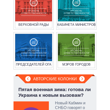
УРОВЕНЬ
УРОВЕНЬ
ОТВЕТСТВЕННОСТИ
ОТВЕТСТВЕННОСТИ
ВЕРХОВНОЙ РАДЫ
КАБИНЕТА МИНИСТРОВ
УРОВЕНЬ
УРОВЕНЬ
ОТВЕТСТВЕННОСТИ
ОТВЕТСТВЕННОСТИ
ПРЕДСЕДАТЕЛЕЙ ОГА
МЭРОВ ГОРОДОВ
АВТОРСКИЕ КОЛОНКИ
но
Пятая военная зима: готова ли
При
Украина к новым вызовам?
пер
опе
Новый Кабмин и
СНБО говорят о
ой