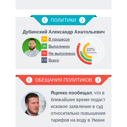
рф
ПОЛИТИКИ
ч
Дубинский Александр Анатольевич
В
В процессе
78
45
33
Выполнено
38
22%
Не выполнено
56
22
о
выполнено
Всего
172
ОБЕЩАНИЯ ПОЛИТИКОВ
л
в
Яценко пообещал
, что в
ближайшее время подаст
исковое заявление в суд
относительно повышения
ой
тарифов на воду в Умани
утеч