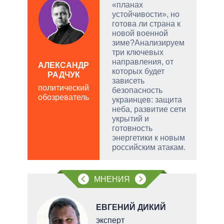
«планах
устойчивости», но
готова ли страна к
новой военной
зиме?Анализируем
и
три ключевых
направления, от
АЛЕКСАНДР
которых будет
РАДЧУК
Д
зависеть
ПО
политический
безопасность
обозреватель
в
украинцев: защита
обо
неба, развитие сети
укрытий и
готовность
энергетики к новым
российским атакам.
МНЕНИЯ
НОВ
ЕВГЕНИЙ ДИКИЙ
эксперт