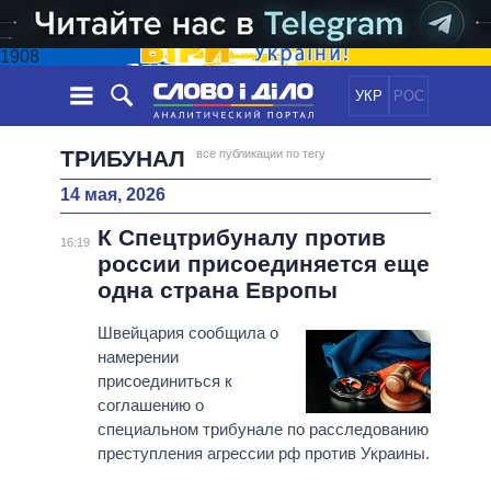
1908
УКР
РОС
НОВОСТИ
ТРИБУНАЛ
все публикации по тегу
14 мая, 2026
ОБЕЩАНИЯ
ЛЕНТА
ПОЛИТИКА
К Спецтрибуналу против
СОБЫТИЯ
ЭКОНОМИКА
16:19
ПОЛИТИКИ
россии присоединяется еще
СТАТЬИ
ОБЩЕСТВО
одна страна Европы
ИНФОГРАФИКА
МНЕНИЯ
МИР
ВСЕ ПОЛИТИКИ
ОБЗОРЫ
Швейцария сообщила о
ПРЕЗИДЕНТ И ОФИС
ВИДЕО
намерении
ДАЙДЖЕСТЫ
ВЕРХОВНАЯ РАДА
присоединиться к
ПОДДЕРЖАТЬ
КАБИНЕТ МИНИСТРОВ
соглашению о
ГЛАВЫ ОБЛАДМИНИСТРАЦИЙ
специальном трибунале по расследованию
СРАВНЕНИЕ ПОЛИТИКОВ
преступления агрессии рф против Украины.
МЭРЫ