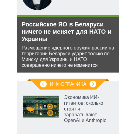
е
Российское ЯО в Беларуси
Зая
аг
ничего не меняет для НАТО и
яде
Украины
пут
экс
Размещение ядерного оружия россии на
ень
территории Беларуси ударит только по
Бела
Минску, для Украины и НАТО
мише
совершенно ничего не изменится
НАТО
нача
ИНФОГРАФИКА
рифы
Экономика ИИ-
у в
гигантов: сколько
 на
стоят и
зарабатывают
OpenAI и Anthropic