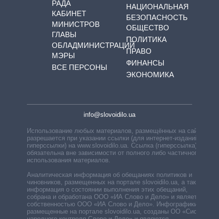
РАДА
НАЦИОНАЛЬНАЯ
КАБИНЕТ
БЕЗОПАСНОСТЬ
МИНИСТРОВ
ОБЩЕСТВО
ГЛАВЫ
ПОЛИТИКА
ОБЛАДМИНИСТРАЦИЙ
ПРАВО
МЭРЫ
ФИНАНСЫ
ВСЕ ПЕРСОНЫ
ЭКОНОМИКА
info@slovoidilo.ua
Использование любых материалов, размещённых на сайте,
разрешается при указании ссылки (для интернет-изданий —
гиперссылки) на www.slovoidilo.ua. Ссылка (гиперссылка)
обязательна вне зависимости от полного либо частичного
использования материалов.
Аналитическая информация об обещаниях политиков и
чиновников, размещенных на портале slovoidilo.ua, а также
информация о состоянии выполнения этих обещаний,
собрана и обработана ООО «ИА Слово и Дело» и является
собственностью ООО «ИА Слово и Дело». Инфографики,
размещенные на портале slovoidilo.ua, созданы ОО «Система
народного контроля Слово и Дело» и являются