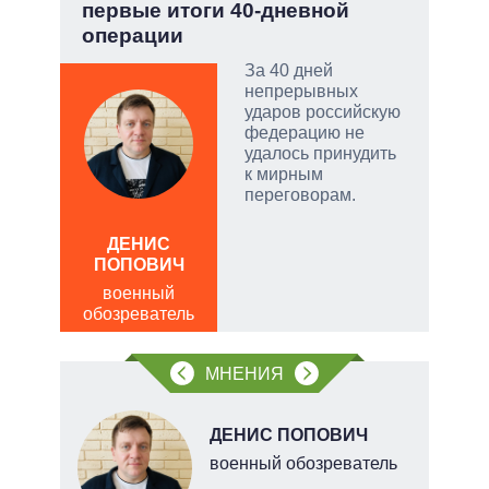
первые итоги 40-дневной
Укр
операции
ой
За 40 дней
непрерывных
ударов российскую
федерацию не
удалось принудить
и
к мирным
переговорам.
АЛ
Р
ДЕНИС
ПОПОВИЧ
пол
обо
военный
обозреватель
МНЕНИЯ
НОВ
ДЕНИС ПОПОВИЧ
военный обозреватель