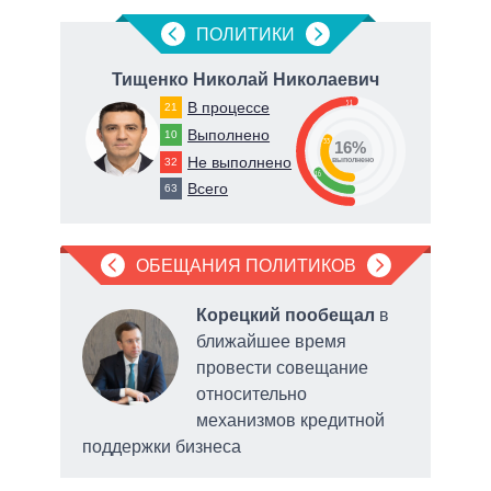
ПОЛИТИКИ
вна
Тищенко Николай Николаевич
51
В процессе
21
Выполнено
10
33
16%
Не выполнено
32
о
выполнено
16
Всего
63
ОБЕЩАНИЯ ПОЛИТИКОВ
л
Корецкий пообещал
в
ближайшее время
провести совещание
относительно
механизмов кредитной
поддержки бизнеса