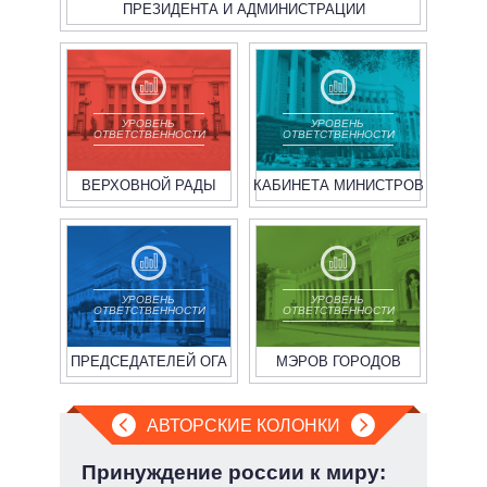
ПРЕЗИДЕНТА И АДМИНИСТРАЦИИ
УРОВЕНЬ
УРОВЕНЬ
ОТВЕТСТВЕННОСТИ
ОТВЕТСТВЕННОСТИ
ВЕРХОВНОЙ РАДЫ
КАБИНЕТА МИНИСТРОВ
УРОВЕНЬ
УРОВЕНЬ
ОТВЕТСТВЕННОСТИ
ОТВЕТСТВЕННОСТИ
ПРЕДСЕДАТЕЛЕЙ ОГА
МЭРОВ ГОРОДОВ
АВТОРСКИЕ КОЛОНКИ
но
Принуждение россии к миру:
Пят