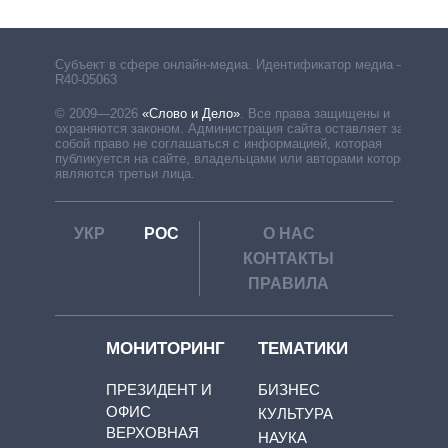
Субъект в сфере онлайн-медиа. Идентификатор медиа –
R40-05063
© 2009—2026
«Слово и Дело»
.
Все права защищены и
охраняются законом. Администрация сайта оставляет за
собой право не соглашаться с информацией, которая
публикуется на сайте, владельцами или авторами которой
являются третьи лица.
УКР
РОС
О НАС
КОНТАКТЫ
ПРАВИЛА
МОНИТОРИНГ
ТЕМАТИКИ
ПРЕЗИДЕНТ И
БИЗНЕС
ОФИС
КУЛЬТУРА
ВЕРХОВНАЯ
НАУКА