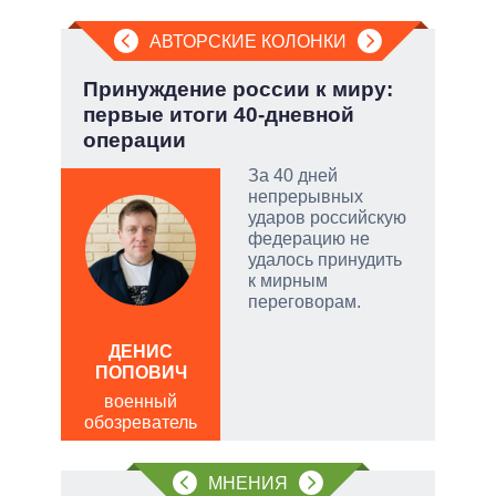
АВТОРСКИЕ КОЛОНКИ
:
Принуждение россии к миру:
Пят
первые итоги 40-дневной
Укр
операции
тый
За 40 дней
непрерывных
ударов российскую
чатые
федерацию не
ем
удалось принудить
к мирным
переговорам.
а
АЛ
Р
ДЕНИС
ПОПОВИЧ
пол
обо
военный
обозреватель
МНЕНИЯ