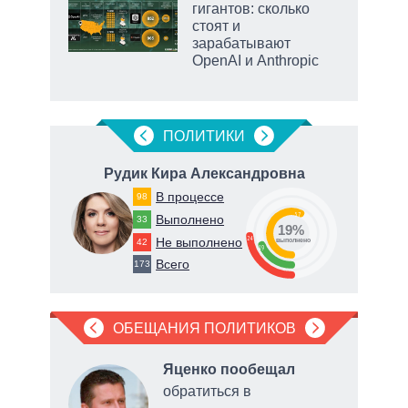
гигантов: сколько
стоят и
зарабатывают
OpenAI и Anthropic
ПОЛИТИКИ
Рудик Кира Александровна
Ст
В процессе
98
57
Выполнено
33
19%
24
Не выполнено
42
о
выполнено
19
Всего
173
ОБЕЩАНИЯ ПОЛИТИКОВ
л
Яценко пообещал
обратиться в