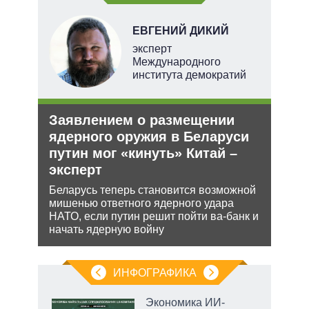
Н
ЕВГЕНИЙ ДИКИЙ
эксперт
Международного
института демократий
ли
Заявлением о размещении
Орд
ти в
ядерного оружия в Беларуси
под
путин мог «кинуть» Китай –
Юрид
эксперт
МУС 
ь с
проп
 это
Беларусь теперь становится возможной
инфо
 для
мишенью ответного ядерного удара
НАТО, если путин решит пойти ва-банк и
начать ядерную войну
ИНФОГРАФИКА
Экономика ИИ-