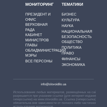
МОНИТОРИНГ
ТЕМАТИКИ
ПРЕЗИДЕНТ И
БИЗНЕС
ОФИС
КУЛЬТУРА
ВЕРХОВНАЯ
НАУКА
РАДА
НАЦИОНАЛЬНАЯ
КАБИНЕТ
БЕЗОПАСНОСТЬ
МИНИСТРОВ
ОБЩЕСТВО
ГЛАВЫ
ПОЛИТИКА
ОБЛАДМИНИСТРАЦИЙ
ПРАВО
МЭРЫ
ФИНАНСЫ
ВСЕ ПЕРСОНЫ
ЭКОНОМИКА
info@slovoidilo.ua
Использование любых материалов, размещённых на сайте,
разрешается при указании ссылки (для интернет-изданий —
гиперссылки) на www.slovoidilo.ua. Ссылка (гиперссылка)
обязательна вне зависимости от полного либо частичного
использования материалов.