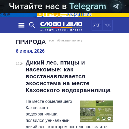
2808
УКР
РОС
НОВОСТИ
ПРИРОДА
все публикации по тегу
6 июня, 2026
ОБЕЩАНИЯ
ЛЕНТА
ПОЛИТИКА
Дикий лес, птицы и
СОБЫТИЯ
ЭКОНОМИКА
12:24
ПОЛИТИКИ
насекомые: как
СТАТЬИ
ОБЩЕСТВО
восстанавливается
ИНФОГРАФИКА
МНЕНИЯ
МИР
ВСЕ ПОЛИТИКИ
экосистема на месте
ОБЗОРЫ
ПРЕЗИДЕНТ И ОФИС
Каховского водохранилища
ВИДЕО
ДАЙДЖЕСТЫ
ВЕРХОВНАЯ РАДА
На месте обмелевшего
ПОДДЕРЖАТЬ
КАБИНЕТ МИНИСТРОВ
Каховского
ГЛАВЫ ОБЛАДМИНИСТРАЦИЙ
водохранилища
СРАВНЕНИЕ ПОЛИТИКОВ
появился уникальный
МЭРЫ
дикий лес, в котором постепенно селятся