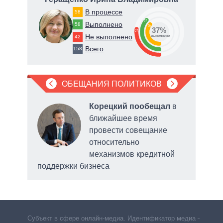
В процессе
58
37
Выполнено
58
36
37%
27
Не выполнено
42
о
выполнено
Всего
158
ОБЕЩАНИЯ ПОЛИТИКОВ
, что
Корецкий пообещал
в
ближайшее время
ит
провести совещание
ии
относительно
риев
механизмов кредитной
поддержки бизнеса
обс
сис
Субъект в сфере онлайн-медиа. Идентификатор медиа –