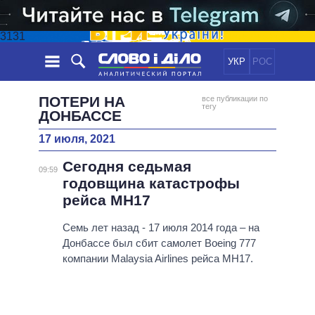
3131
УКР
РОС
НОВОСТИ
ПОТЕРИ НА
все публикации по
тегу
ДОНБАССЕ
ОБЕЩАНИЯ
ЛЕНТА
ПОЛИТИКА
17 июля, 2021
СОБЫТИЯ
ЭКОНОМИКА
ПОЛИТИКИ
Сегодня седьмая
09:59
СТАТЬИ
ОБЩЕСТВО
годовщина катастрофы
ИНФОГРАФИКА
МНЕНИЯ
МИР
ВСЕ ПОЛИТИКИ
рейса MH17
ОБЗОРЫ
ПРЕЗИДЕНТ И ОФИС
ВИДЕО
Семь лет назад - 17 июля 2014 года – на
ДАЙДЖЕСТЫ
ВЕРХОВНАЯ РАДА
Донбассе был сбит самолет Boeing 777
ПОДДЕРЖАТЬ
КАБИНЕТ МИНИСТРОВ
компании Malaysia Airlines рейса MH17.
ГЛАВЫ ОБЛАДМИНИСТРАЦИЙ
СРАВНЕНИЕ ПОЛИТИКОВ
МЭРЫ