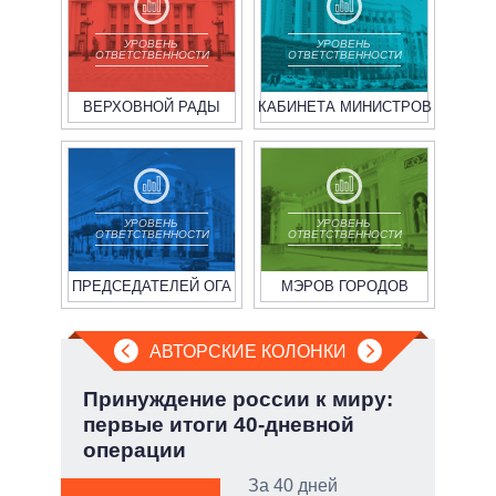
УРОВЕНЬ
УРОВЕНЬ
ОТВЕТСТВЕННОСТИ
ОТВЕТСТВЕННОСТИ
ВЕРХОВНОЙ РАДЫ
КАБИНЕТА МИНИСТРОВ
УРОВЕНЬ
УРОВЕНЬ
ОТВЕТСТВЕННОСТИ
ОТВЕТСТВЕННОСТИ
ПРЕДСЕДАТЕЛЕЙ ОГА
МЭРОВ ГОРОДОВ
АВТОРСКИЕ КОЛОНКИ
но
Принуждение россии к миру:
Июл
первые итоги 40-дневной
Кол
операции
ой
За 40 дней