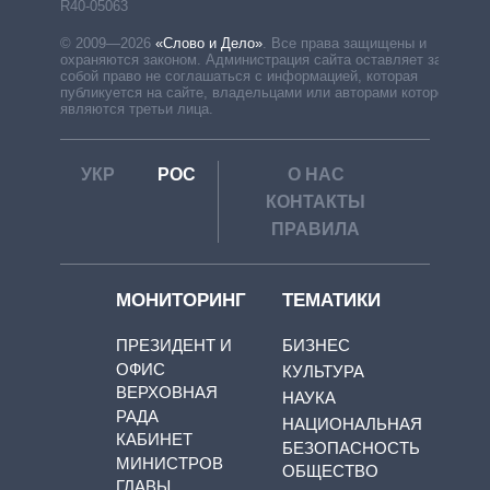
R40-05063
© 2009—2026
«Слово и Дело»
.
Все права защищены и
охраняются законом. Администрация сайта оставляет за
собой право не соглашаться с информацией, которая
публикуется на сайте, владельцами или авторами которой
являются третьи лица.
УКР
РОС
О НАС
КОНТАКТЫ
ПРАВИЛА
МОНИТОРИНГ
ТЕМАТИКИ
ПРЕЗИДЕНТ И
БИЗНЕС
ОФИС
КУЛЬТУРА
ВЕРХОВНАЯ
НАУКА
РАДА
НАЦИОНАЛЬНАЯ
КАБИНЕТ
БЕЗОПАСНОСТЬ
МИНИСТРОВ
ОБЩЕСТВО
ГЛАВЫ