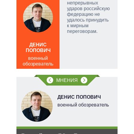
непрерывных
ударов российскую
федерацию не
удалось принудить
и
к мирным
переговорам.
ЛЕО
ДЕНИС
пол
ПОПОВИЧ
обо
военный
обозреватель
МНЕНИЯ
Н
ДЕНИС ПОПОВИЧ
военный обозреватель