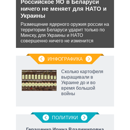
ли
Российское ЯО в Беларуси
Укр
ти в
ничего не меняет для НАТО и
дец
Украины
теп
ь с
Размещение ядерного оружия россии на
Деце
 это
территории Беларуси ударит только по
позв
 для
Минску, для Украины и НАТО
кото
совершенно ничего не изменится
без 
ИНФОГРАФИКА
Сколько картофеля
выращивали в
не за
Украине до и во
асть
время большой
елью
войны
ПОЛИТИКИ
вич
Геращенко Ирина Владимировна
К