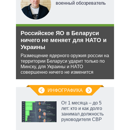
перт
военный обозреватель
Российское ЯО в Беларуси
Орд
ничего не меняет для НАТО и
под
Украины
Юрид
МУС 
ения
Размещение ядерного оружия россии на
проп
территории Беларуси ударит только по
инфо
ляет
Минску, для Украины и НАТО
совершенно ничего не изменится
ИНФОГРАФИКА
От 1 месяца – до 5
лет: кто и как долго
занимал должность
ет
руководителя СВР