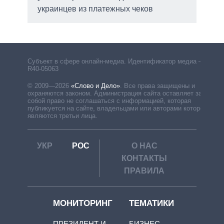
украинцев из платежных чеков
Субъект в сфере онлайн-медиа. Идентификатор медиа –
R40-05063
© 2009—2026
«Слово и Дело»
.
Все права защищены и
охраняются законом. Администрация сайта оставляет за
собой право не соглашаться с информацией, которая
публикуется на сайте, владельцами или авторами которой
являются третьи лица.
УКР
РОС
О НАС
КОНТАКТЫ
ПРАВИЛА
МОНИТОРИНГ
ТЕМАТИКИ
ПРЕЗИДЕНТ И
БИЗНЕС