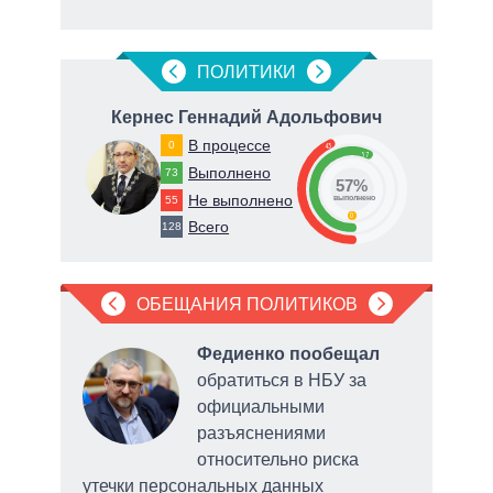
ПОЛИТИКИ
ч
Кернес Геннадий Адольфович
Т
В процессе
0
43
57
66
Выполнено
73
57%
Не выполнено
55
о
выполнено
0
Всего
128
ОБЕЩАНИЯ ПОЛИТИКОВ
, что
Федиенко пообещал
обратиться в НБУ за
ит
официальными
ии
разъяснениями
риев
относительно риска
утечки персональных данных
горо