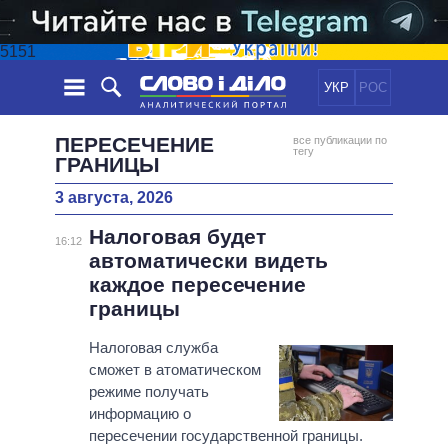
5151
УКР
РОС
НОВОСТИ
ПЕРЕСЕЧЕНИЕ
все публикации по
тегу
ГРАНИЦЫ
ОБЕЩАНИЯ
ЛЕНТА
ПОЛИТИКА
3 августа, 2026
СОБЫТИЯ
ЭКОНОМИКА
ПОЛИТИКИ
Налоговая будет
16:12
СТАТЬИ
ОБЩЕСТВО
автоматически видеть
ИНФОГРАФИКА
МНЕНИЯ
МИР
ВСЕ ПОЛИТИКИ
каждое пересечение
ОБЗОРЫ
ПРЕЗИДЕНТ И ОФИС
границы
ВИДЕО
ДАЙДЖЕСТЫ
ВЕРХОВНАЯ РАДА
Налоговая служба
ПОДДЕРЖАТЬ
КАБИНЕТ МИНИСТРОВ
сможет в атоматическом
ГЛАВЫ ОБЛАДМИНИСТРАЦИЙ
режиме получать
СРАВНЕНИЕ ПОЛИТИКОВ
информацию о
МЭРЫ
пересечении государственной границы.