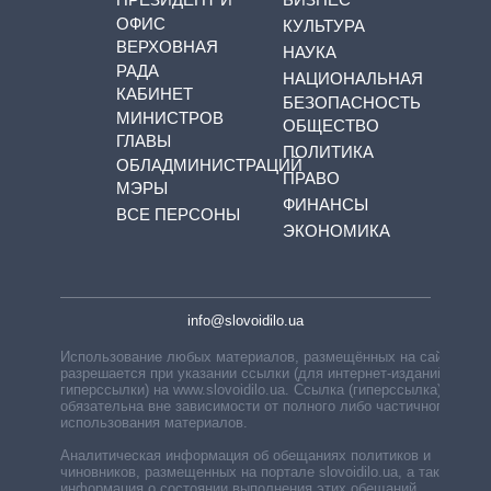
ОФИС
КУЛЬТУРА
ВЕРХОВНАЯ
НАУКА
РАДА
НАЦИОНАЛЬНАЯ
КАБИНЕТ
БЕЗОПАСНОСТЬ
МИНИСТРОВ
ОБЩЕСТВО
ГЛАВЫ
ПОЛИТИКА
ОБЛАДМИНИСТРАЦИЙ
ПРАВО
МЭРЫ
ФИНАНСЫ
ВСЕ ПЕРСОНЫ
ЭКОНОМИКА
info@slovoidilo.ua
Использование любых материалов, размещённых на сайте,
разрешается при указании ссылки (для интернет-изданий —
гиперссылки) на www.slovoidilo.ua. Ссылка (гиперссылка)
обязательна вне зависимости от полного либо частичного
использования материалов.
Аналитическая информация об обещаниях политиков и
чиновников, размещенных на портале slovoidilo.ua, а также
информация о состоянии выполнения этих обещаний,