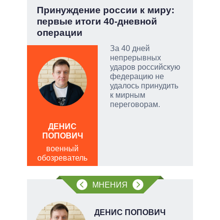
но
Принуждение россии к миру:
Зел
первые итоги 40-дневной
Кол
операции
ой
За 40 дней
непрерывных
ударов российскую
федерацию не
удалось принудить
и
к мирным
переговорам.
ЛЕО
ДЕНИС
пол
ПОПОВИЧ
обо
военный
обозреватель
МНЕНИЯ
О
ДЕНИС ПОПОВИЧ