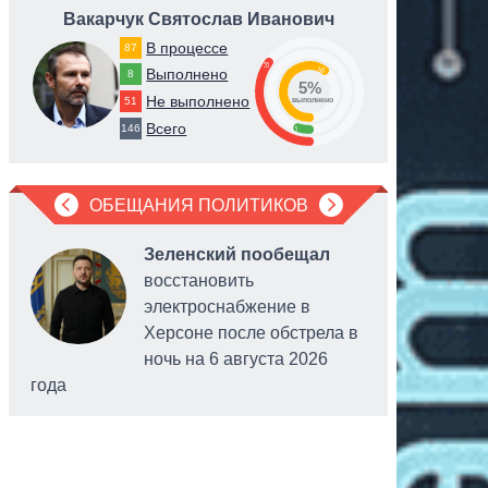
Вакарчук Святослав Иванович
Ку
В процессе
87
35
60
Выполнено
8
5%
Не выполнено
51
выполнено
Всего
146
5
ОБЕЩАНИЯ ПОЛИТИКОВ
Зеленский пообещал
восстановить
электроснабжение в
Херсоне после обстрела в
ночь на 6 августа 2026
года