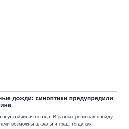
Зеленский Владимир Александрович
В процессе
440
41
Выполнено
40
454
41%
Не выполнено
215
выполнено
19
Всего
1109
Яценко пообещал
изменить тарифы на воду,
если Ирину Плетнёву
отзовут с должности
Уманского городского
нные дожди: синоптики предупредили
головы
аине
о неустойчивая погода. В разных регионах пройдут
ами возможны шквалы и град, тогда как