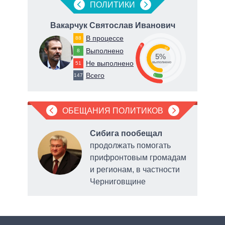
ПОЛИТИКИ
ич
Вакарчук Святослав Иванович
Т
В процессе
88
35
60
Выполнено
8
5%
Не выполнено
51
о
выполнено
Всего
147
5
ОБЕЩАНИЯ ПОЛИТИКОВ
Сибига пообещал
продолжать помогать
прифронтовым громадам
и регионам, в частности
и и
Черниговщине