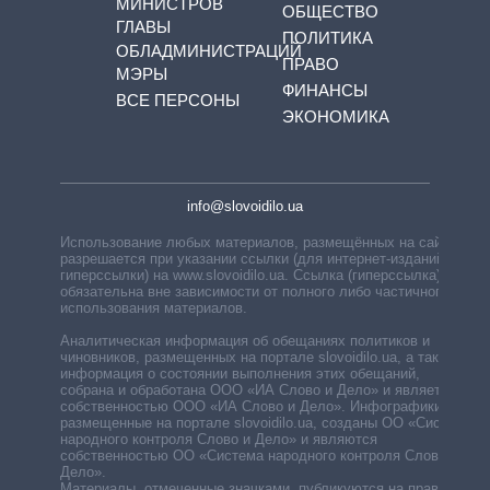
МИНИСТРОВ
ОБЩЕСТВО
ГЛАВЫ
ПОЛИТИКА
ОБЛАДМИНИСТРАЦИЙ
ПРАВО
МЭРЫ
ФИНАНСЫ
ВСЕ ПЕРСОНЫ
ЭКОНОМИКА
info@slovoidilo.ua
Использование любых материалов, размещённых на сайте,
разрешается при указании ссылки (для интернет-изданий —
гиперссылки) на www.slovoidilo.ua. Ссылка (гиперссылка)
обязательна вне зависимости от полного либо частичного
использования материалов.
Аналитическая информация об обещаниях политиков и
чиновников, размещенных на портале slovoidilo.ua, а также
информация о состоянии выполнения этих обещаний,
собрана и обработана ООО «ИА Слово и Дело» и является
собственностью ООО «ИА Слово и Дело». Инфографики,
размещенные на портале slovoidilo.ua, созданы ОО «Система
народного контроля Слово и Дело» и являются
собственностью ОО «Система народного контроля Слово и
Дело».
Материалы, отмеченные значками, публикуются на правах