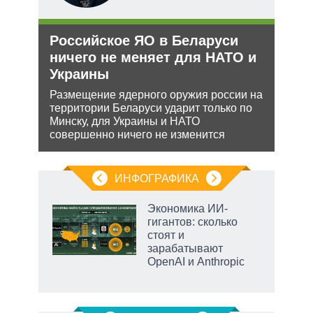
и
Российское ЯО в Беларуси
Анн
уси
ничего не меняет для НАТО и
не 
–
Украины
НА
Размещение ядерного оружия россии на
Може
территории Беларуси ударит только по
анне
жной
Минску, для Украины и НАТО
може
а
совершенно ничего не изменится
попы
анк и
ИНФОГРАФИКА
Экономика ИИ-
гигантов: сколько
в
стоят и
зарабатывают
OpenAI и Anthropic