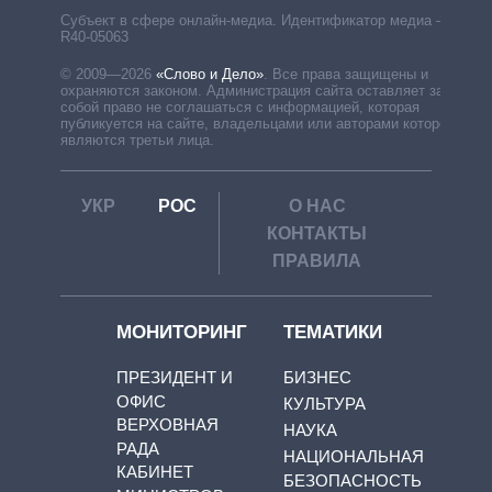
Субъект в сфере онлайн-медиа. Идентификатор медиа –
R40-05063
© 2009—2026
«Слово и Дело»
.
Все права защищены и
охраняются законом. Администрация сайта оставляет за
собой право не соглашаться с информацией, которая
публикуется на сайте, владельцами или авторами которой
являются третьи лица.
УКР
РОС
О НАС
КОНТАКТЫ
ПРАВИЛА
МОНИТОРИНГ
ТЕМАТИКИ
ПРЕЗИДЕНТ И
БИЗНЕС
ОФИС
КУЛЬТУРА
ВЕРХОВНАЯ
НАУКА
РАДА
НАЦИОНАЛЬНАЯ
КАБИНЕТ
БЕЗОПАСНОСТЬ