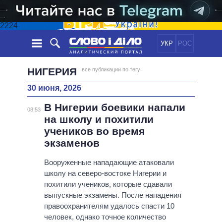
2224
УКР
РОС
НОВОСТИ
НИГЕРИЯ
все публикации по тегу
30 июня, 2026
ОБЕЩАНИЯ
ЛЕНТА
ПОЛИТИКА
В Нигерии боевики напали
СОБЫТИЯ
ЭКОНОМИКА
08:53
ПОЛИТИКИ
на школу и похитили
СТАТЬИ
ОБЩЕСТВО
учеников во время
ИНФОГРАФИКА
МНЕНИЯ
МИР
ВСЕ ПОЛИТИКИ
экзаменов
ОБЗОРЫ
ПРЕЗИДЕНТ И ОФИС
ВИДЕО
Вооруженные нападающие атаковали
ДАЙДЖЕСТЫ
ВЕРХОВНАЯ РАДА
школу на северо-востоке Нигерии и
ПОДДЕРЖАТЬ
КАБИНЕТ МИНИСТРОВ
похитили учеников, которые сдавали
ГЛАВЫ ОБЛАДМИНИСТРАЦИЙ
выпускные экзамены. После нападения
СРАВНЕНИЕ ПОЛИТИКОВ
правоохранителям удалось спасти 10
МЭРЫ
человек, однако точное количество