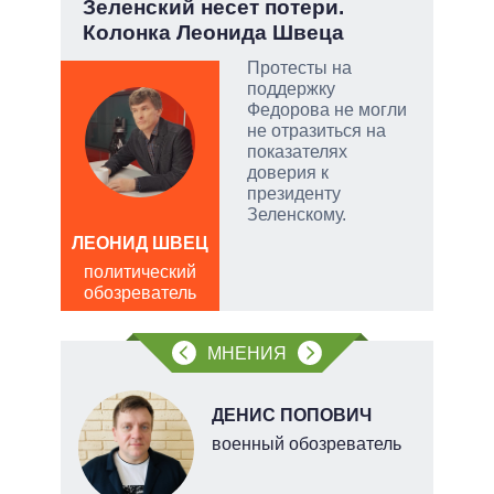
.
Зеленский несет потери.
«Кр
Колонка Леонида Швеца
как
гум
Протесты на
ы:
поддержку
а
Федорова не могли
е
не отразиться на
а –
показателях
доверия к
.
президенту
ла
Зеленскому.
ЛЕОНИД ШВЕЦ
, а
Д
политический
чаще
ПО
обозреватель
яжном
в
обо
МНЕНИЯ
ДЕНИС ПОПОВИЧ
военный обозреватель
тий