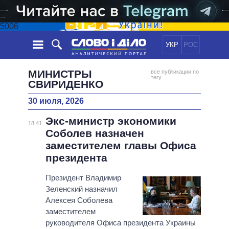
5006
УКР
РОС
НОВОСТИ
МИНИСТРЫ
все публикации по
тегу
СВИРИДЕНКО
ОБЕЩАНИЯ
ЛЕНТА
ПОЛИТИКА
30 июля, 2026
СОБЫТИЯ
ЭКОНОМИКА
ПОЛИТИКИ
Экс-министр экономики
18:41
СТАТЬИ
ОБЩЕСТВО
Соболев назначен
ИНФОГРАФИКА
МНЕНИЯ
МИР
ВСЕ ПОЛИТИКИ
заместителем главы Офиса
ОБЗОРЫ
ПРЕЗИДЕНТ И ОФИС
президента
ВИДЕО
ДАЙДЖЕСТЫ
ВЕРХОВНАЯ РАДА
Президент Владимир
ПОДДЕРЖАТЬ
КАБИНЕТ МИНИСТРОВ
Зеленский назначил
ГЛАВЫ ОБЛАДМИНИСТРАЦИЙ
Алексея Соболева
СРАВНЕНИЕ ПОЛИТИКОВ
заместителем
МЭРЫ
руководителя Офиса президента Украины