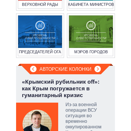
ВЕРХОВНОЙ РАДЫ
КАБИНЕТА МИНИСТРОВ
УРОВЕНЬ
УРОВЕНЬ
ОТВЕТСТВЕННОСТИ
ОТВЕТСТВЕННОСТИ
ПРЕДСЕДАТЕЛЕЙ ОГА
МЭРОВ ГОРОДОВ
АВТОРСКИЕ КОЛОНКИ
.
«Крымский рубильник off»:
Пят
как Крым погружается в
Укр
гуманитарный кризис
ы:
Из-за военной
а
операции ВСУ
е
ситуация во
а –
временно
оккупированном