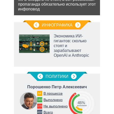
ь с
пропаганда обязательно использует этот
поли
 это
инфоповод
важн
 для
ИНФОГРАФИКА
рифы
Экономика ИИ-
у в
гигантов: сколько
 на
стоят и
зарабатывают
OpenAI и Anthropic
ПОЛИТИКИ
Порошенко Петр Алексеевич
Ф
В процессе
64
41
45
Выполнено
193
45%
Не выполнено
176
о
выполнено
14
Всего
433