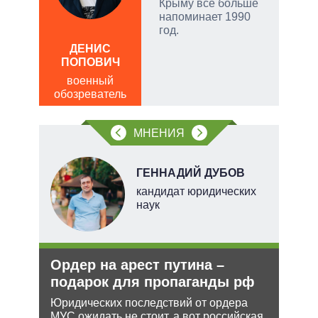
.
Крыму все больше
ла
напоминает 1990
год.
АЛ
, а
Р
ДЕНИС
чаще
ПОПОВИЧ
пол
яжном
обо
военный
обозреватель
МНЕНИЯ
Н
ГЕННАДИЙ ДУБОВ
кандидат юридических
наук
ли
Ордер на арест путина –
Рез
ти в
подарок для пропаганды рф
рф 
Юридических последствий от ордера
Несм
МУС ожидать не стоит, а вот российская
обяз