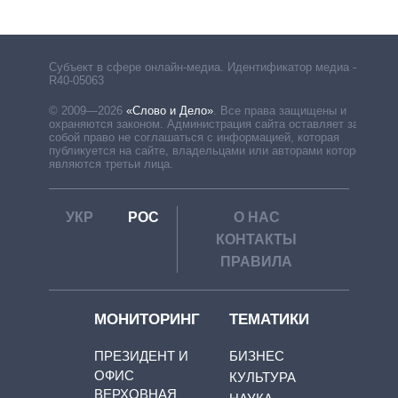
Субъект в сфере онлайн-медиа. Идентификатор медиа –
R40-05063
© 2009—2026
«Слово и Дело»
.
Все права защищены и
охраняются законом. Администрация сайта оставляет за
собой право не соглашаться с информацией, которая
публикуется на сайте, владельцами или авторами которой
являются третьи лица.
УКР
РОС
О НАС
КОНТАКТЫ
ПРАВИЛА
МОНИТОРИНГ
ТЕМАТИКИ
ПРЕЗИДЕНТ И
БИЗНЕС
ОФИС
КУЛЬТУРА
ВЕРХОВНАЯ