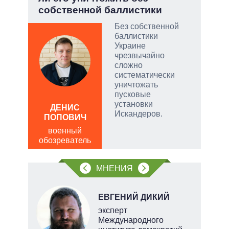
собственной баллистики
Дра
 и
о
Без собственной
баллистики
 но
Украине
на к
чрезвычайно
сложно
руем
систематически
уничтожать
от
пусковые
установки
ДЕНИС
Д
Искандеров.
ПОПОВИЧ
ПО
военный
в
щита
обозреватель
обо
 сети
МНЕНИЯ
овым
акам.
Н
ЕВГЕНИЙ ДИКИЙ
эксперт
Международного