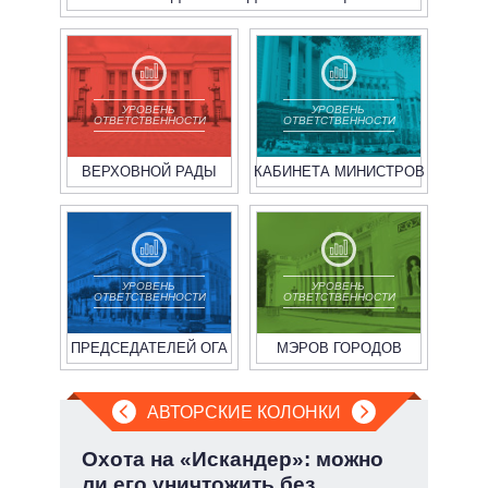
УРОВЕНЬ
УРОВЕНЬ
ОТВЕТСТВЕННОСТИ
ОТВЕТСТВЕННОСТИ
ВЕРХОВНОЙ РАДЫ
КАБИНЕТА МИНИСТРОВ
УРОВЕНЬ
УРОВЕНЬ
ОТВЕТСТВЕННОСТИ
ОТВЕТСТВЕННОСТИ
ПРЕДСЕДАТЕЛЕЙ ОГА
МЭРОВ ГОРОДОВ
АВТОРСКИЕ КОЛОНКИ
а ли
Охота на «Искандер»: можно
Эво
?
ли его уничтожить без
пер