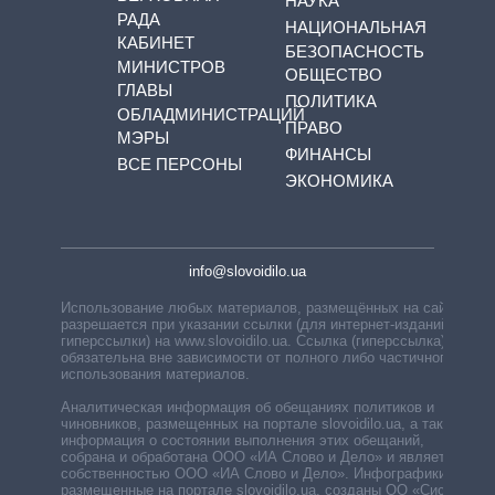
НАУКА
РАДА
НАЦИОНАЛЬНАЯ
КАБИНЕТ
БЕЗОПАСНОСТЬ
МИНИСТРОВ
ОБЩЕСТВО
ГЛАВЫ
ПОЛИТИКА
ОБЛАДМИНИСТРАЦИЙ
ПРАВО
МЭРЫ
ФИНАНСЫ
ВСЕ ПЕРСОНЫ
ЭКОНОМИКА
info@slovoidilo.ua
Использование любых материалов, размещённых на сайте,
разрешается при указании ссылки (для интернет-изданий —
гиперссылки) на www.slovoidilo.ua. Ссылка (гиперссылка)
обязательна вне зависимости от полного либо частичного
использования материалов.
Аналитическая информация об обещаниях политиков и
чиновников, размещенных на портале slovoidilo.ua, а также
информация о состоянии выполнения этих обещаний,
собрана и обработана ООО «ИА Слово и Дело» и является
собственностью ООО «ИА Слово и Дело». Инфографики,
размещенные на портале slovoidilo.ua, созданы ОО «Система