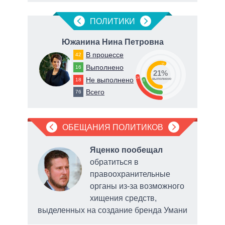
ПОЛИТИКИ
Южанина Нина Петровна
К
В процессе
42
55
Выполнено
16
21%
24
Не выполнено
18
о
выполнено
21
Всего
76
ОБЕЩАНИЯ ПОЛИТИКОВ
л
Яценко пообещал
обратиться в
правоохранительные
органы из-за возможного
хищения средств,
выделенных на создание бренда Умани