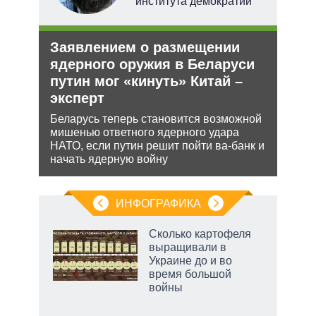
института демократий
ли
Заявлением о размещении
Орд
ти в
ядерного оружия в Беларуси
под
путин мог «кинуть» Китай –
Юрид
эксперт
МУС 
ь с
проп
 это
Беларусь теперь становится возможной
инфо
 для
мишенью ответного ядерного удара
НАТО, если путин решит пойти ва-банк и
начать ядерную войну
ИНФОГРАФИКА
 5
Сколько картофеля
го
выращивали в
сть
Украине до и во
ВР
время большой
войны