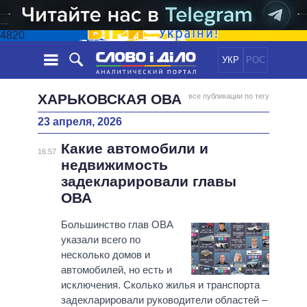
4820
УКР
РОС
НОВОСТИ
ХАРЬКОВСКАЯ ОВА
все публикации по тегу
23 апреля, 2026
ОБЕЩАНИЯ
ЛЕНТА
ПОЛИТИКА
Какие автомобили и
СОБЫТИЯ
ЭКОНОМИКА
16:57
ПОЛИТИКИ
недвижимость
СТАТЬИ
ОБЩЕСТВО
задекларировали главы
ИНФОГРАФИКА
МНЕНИЯ
МИР
ВСЕ ПОЛИТИКИ
ОВА
ОБЗОРЫ
ПРЕЗИДЕНТ И ОФИС
ВИДЕО
Большинство глав ОВА
ДАЙДЖЕСТЫ
ВЕРХОВНАЯ РАДА
указали всего по
ПОДДЕРЖАТЬ
КАБИНЕТ МИНИСТРОВ
несколько домов и
ГЛАВЫ ОБЛАДМИНИСТРАЦИЙ
автомобилей, но есть и
СРАВНЕНИЕ ПОЛИТИКОВ
исключения. Сколько жилья и транспорта
МЭРЫ
задекларировали руководители областей –