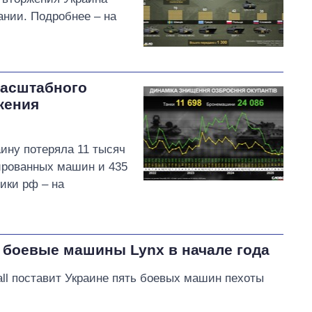
нии. Подробнее – на
масштабного
жения
аину потеряла 11 тысяч
нированных машин и 435
ики рф – на
е боевые машины Lynx в начале года
ll поставит Украине пять боевых машин пехоты