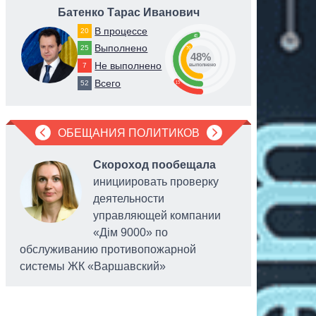
Батенко Тарас Иванович
Трет
В процессе
20
48
Выполнено
25
39
48%
Не выполнено
7
выполнено
Всего
13
52
ОБЕЩАНИЯ ПОЛИТИКОВ
Скороход пообещала
инициировать проверку
деятельности
управляющей компании
«Дім 9000» по
обслуживанию противопожарной
персонал
системы ЖК «Варшавский»
платежны