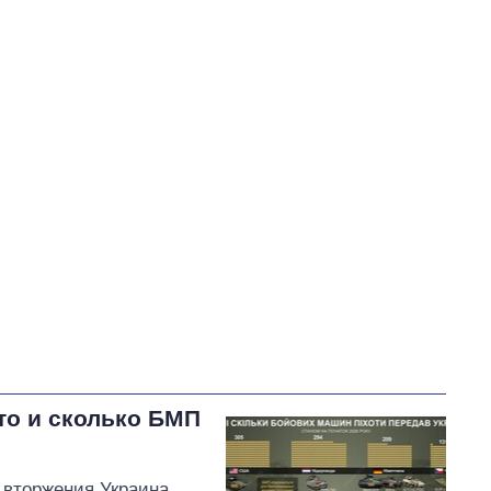
Железняк Ярослав Иванович
В процессе
94
56
Выполнено
45
27%
27
Не выполнено
29
выполнено
17
Всего
168
Корецкий пообещал
срочно организовать
встречи с
представителями бизнеса
то и сколько БМП
 вторжения Украина