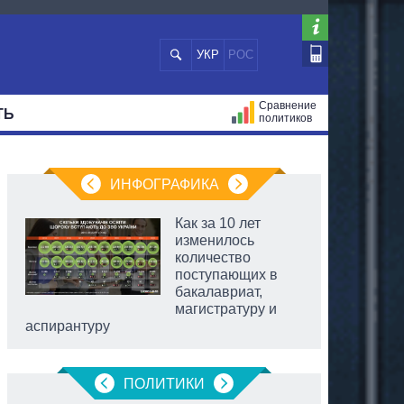
УКР
РОС
Сравнение
ТЬ
политиков
СТРАЦИЙ
МЭРЫ
ВСЕ ПЕРСОНЫ
ИНФОГРАФИКА
Как за 10 лет
изменилось
количество
поступающих в
бакалавриат,
магистратуру и
аспирантуру
ПОЛИТИКИ