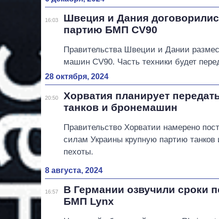
Швеция и Дания договорилис
16:03
партию БМП CV90
Правительства Швеции и Дании размес
машин CV90. Часть техники будет пере
28 октября, 2024
Хорватия планирует передать
20:50
танков и бронемашин
Правительство Хорватии намерено пос
силам Украины крупную партию танков
пехоты.
8 августа, 2024
В Германии озвучили сроки 
16:57
БМП Lynx