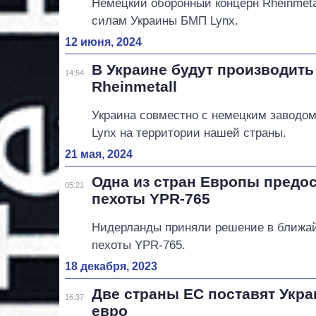
Немецкий оборонный концерн Rheinmet
силам Украины БМП Lynx.
12 июня, 2024
В Украине будут производит
14:54
Rheinmetall
Украина совместно с немецким заводом
Lynx на территории нашей страны.
21 мая, 2024
Одна из стран Европы предо
05:21
пехоты YPR-765
Нидерланды приняли решение в ближа
пехоты YPR-765.
18 декабря, 2023
Две страны ЕС поставят Укра
16:37
евро