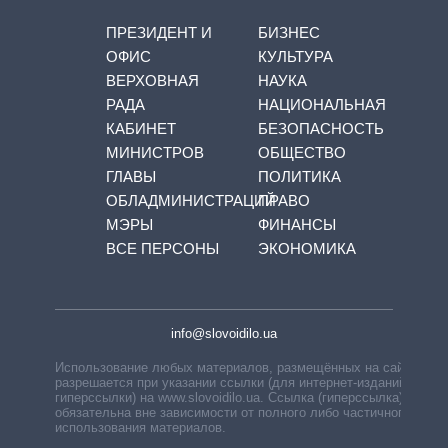
ПРЕЗИДЕНТ И
БИЗНЕС
ОФИС
КУЛЬТУРА
ВЕРХОВНАЯ
НАУКА
РАДА
НАЦИОНАЛЬНАЯ
КАБИНЕТ
БЕЗОПАСНОСТЬ
МИНИСТРОВ
ОБЩЕСТВО
ГЛАВЫ
ПОЛИТИКА
ОБЛАДМИНИСТРАЦИЙ
ПРАВО
МЭРЫ
ФИНАНСЫ
ВСЕ ПЕРСОНЫ
ЭКОНОМИКА
info@slovoidilo.ua
Использование любых материалов, размещённых на сайте,
разрешается при указании ссылки (для интернет-изданий —
гиперссылки) на www.slovoidilo.ua. Ссылка (гиперссылка)
обязательна вне зависимости от полного либо частичного
использования материалов.