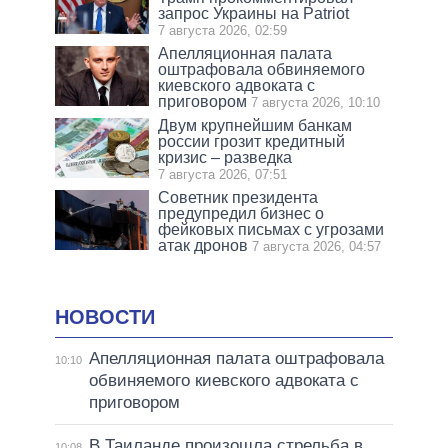
запрос Украины на Patriot
7 августа 2026, 02:59
Апелляционная палата
оштрафовала обвиняемого
киевского адвоката с
приговором
7 августа 2026, 10:10
Двум крупнейшим банкам
россии грозит кредитный
кризис – разведка
7 августа 2026, 07:51
Советник президента
предупредил бизнес о
фейковых письмах с угрозами
атак дронов
7 августа 2026, 04:57
НОВОСТИ
Апелляционная палата оштрафовала
10:10
обвиняемого киевского адвоката с
приговором
В Таиланде произошла стрельба в
10:08