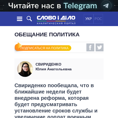
УКР
РОС
НОВОСТИ
ОБЕЩАНИЕ ПОЛИТИКА
ОБЕЩАНИЯ
ЛЕНТА
ПОЛИТИКА
ПОДПИСАТЬСЯ НА ПОЛИТИКА
СОБЫТИЯ
ЭКОНОМИКА
ПОЛИТИКИ
СТАТЬИ
ОБЩЕСТВО
СВИРИДЕНКО
ИНФОГРАФИКА
МНЕНИЯ
МИР
ВСЕ ПОЛИТИКИ
Юлия Анатольевна
ОБЗОРЫ
ПРЕЗИДЕНТ И ОФИС
ВИДЕО
ДАЙДЖЕСТЫ
ВЕРХОВНАЯ РАДА
Свириденко пообещала, что в
ПОДДЕРЖАТЬ
ближайшие недели будет
КАБИНЕТ МИНИСТРОВ
внедрена реформа, которая
ГЛАВЫ ОБЛАДМИНИСТРАЦИЙ
СРАВНЕНИЕ ПОЛИТИКОВ
будет предусматривать
МЭРЫ
установление сроков службы и
ВСЕ ПЕРСОНЫ
увеличение доплат военным