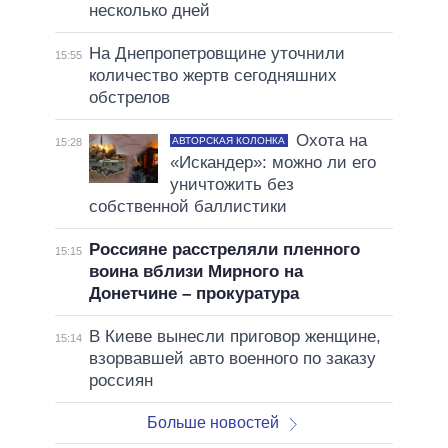
несколько дней
На Днепропетровщине уточнили
15:55
количество жертв сегодняшних
обстрелов
Охота на
АВТОРСКАЯ КОЛОНКА
15:28
«Искандер»: можно ли его
уничтожить без
собственной баллистики
Россияне расстреляли пленного
15:15
воина вблизи Мирного на
Донетчине – прокуратура
В Киеве вынесли приговор женщине,
15:14
взорвавшей авто военного по заказу
россиян
Больше новостей