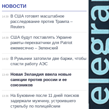
НОВОСТИ
В США готовят масштабное
14:39
расследование против Трампа –
Reuters
США будут поставлять Украине
14:39
ракеты-перехватчики для Patriot
ежемесячно – Зеленский
В Румынии затопили две баржи, чтобы
14:02
спасти работу АЭС
Новая Зеландия ввела новые
13:49
санкции против россии и ее
союзников
На Буковине после 11 дней поисков
13:36
задержали мужчину, устроившего
стрельбу по полицейским