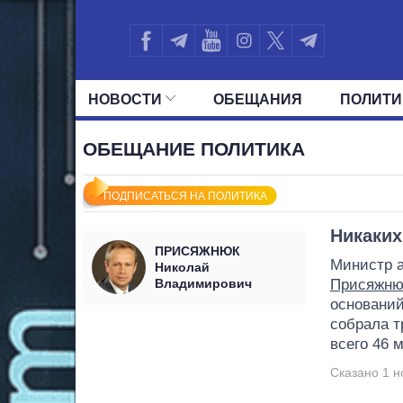
НОВОСТИ
ОБЕЩАНИЯ
ПОЛИТИ
ВСЕ ПОЛИТИКИ
ПРЕЗИДЕНТ И ОФ
ОБЕЩАНИЕ ПОЛИТИКА
ПОДПИСАТЬСЯ НА ПОЛИТИКА
Никаких
ПРИСЯЖНЮК
Министр а
Николай
Владимирович
Присяжню
оснований
собрала т
всего 46 м
Сказано 1 н