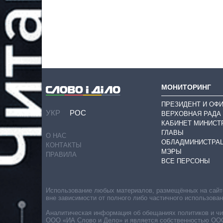
МОНИТОРИНГ
ПРЕЗИДЕНТ И ОФ
УКР
РОС
ВЕРХОВНАЯ РАДА
КАБИНЕТ МИНИСТ
ГЛАВЫ
О НАС
ОБЛАДМИНИСТРА
КОНТАКТЫ
МЭРЫ
ПРАВИЛА
ВСЕ ПЕРСОНЫ
Использование любых материалов, размещённых на сайте,
вне зависимости от полного либо частичного использова
Аналитическая информация об обещаниях политиков и чин
ООО «ИА Слово и Дело» и является собственностью ООО 