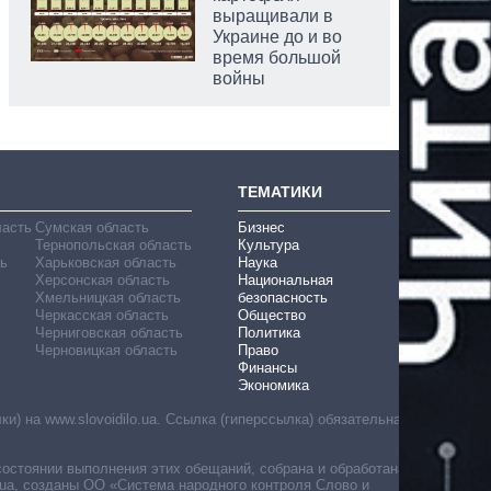
выращивали в
Украине до и во
время большой
войны
ТЕМАТИКИ
ласть
Сумская область
Бизнес
Тернопольская область
Культура
ь
Харьковская область
Наука
Херсонская область
Национальная
Хмельницкая область
безопасность
Черкасская область
Общество
Черниговская область
Политика
Черновицкая область
Право
Финансы
Экономика
) на www.slovoidilo.ua. Ссылка (гиперссылка) обязательна
состоянии выполнения этих обещаний, собрана и обработана
ua, созданы ОО «Система народного контроля Слово и