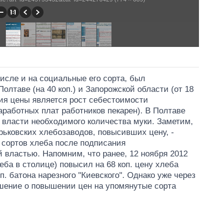
числе и на социальные его сорта, был
Полтаве (на 40 коп.) и Запорожской области (от 18
ия цены является рост себестоимости
аработных плат работников пекарен). В Полтаве
 власти необходимого количества муки. Заметим,
арьковских хлебозаводов, повысивших цену, -
 сортов хлеба после подписания
 властью. Напомним, что ранее, 12 ноября 2012
еба в столице) повысил на 68 коп. цену хлеба
коп. батона нарезного "Киевского". Однако уже через
ешение о повышении цен на упомянутые сорта