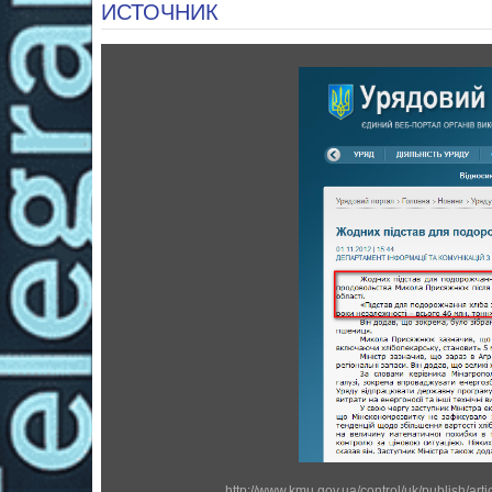
ИСТОЧНИК
http://www.kmu.gov.ua/control/uk/publish/a