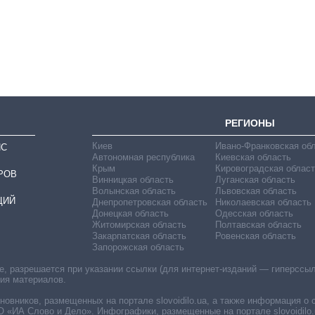
на чипы за
последние годы и
что прогнозируют
на 2027-й
РЕГИОНЫ
Киев
Ивано-Франковская об
ИС
Автономная республика
Киевская область
Крым
Кировоградская област
РОВ
Винницкая область
Луганская область
Волынская область
Львовская область
ЦИЙ
Днепропетровская область
Николаевская область
Донецкая область
Одесская область
Житомирская область
Полтавская область
Закарпатская область
Ровенская область
Запорожская область
 разрешается при указании ссылки (для интернет-изданий — гиперссылки
ния материалов.
овников, размещенных на портале slovoidilo.ua, а также информация о 
«ИА Слово и Дело». Инфографики, размещенные на портале slovoidilo.