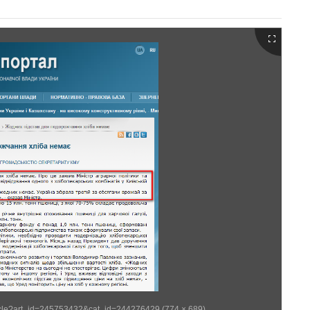
rticle?art_id=245753432&cat_id=244276429 (774 × 689)