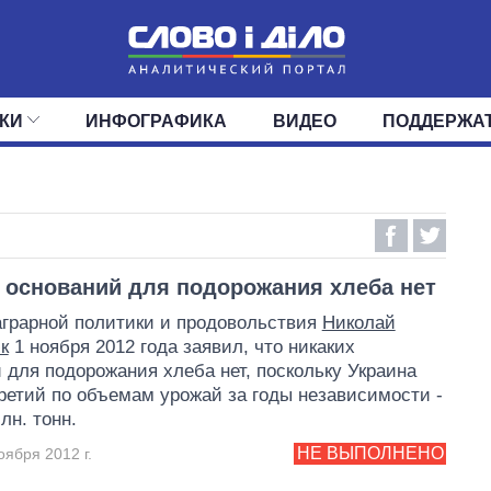
КИ
ИНФОГРАФИКА
ВИДЕО
ПОДДЕРЖА
ИС
ЛЕНТА
ВЕРХОВНАЯ РАДА
СОБЫТИЯ
СТАТЬИ
КАБИНЕТ МИНИСТРОВ
МНЕНИЯ
ОБЗОРЫ
ГЛАВЫ ОБЛАДМИНИ
ДАЙДЖЕСТЫ
ПОЛИТИКА
ДЕПУТАТЫ
ЭКОНОМИКА
КОМИТЕТЫ
ФРАКЦИИ
ОБЩЕСТВО
ОКРУГА
МИР
 оснований для подорожания хлеба нет
грарной политики и продовольствия
Николай
к
1 ноября 2012 года заявил, что никаких
 для подорожания хлеба нет, поскольку Украина
ретий по объемам урожай за годы независимости -
лн. тонн.
НЕ ВЫПОЛНЕНО
оября 2012 г.