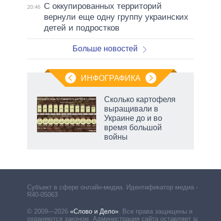
С оккупированных территорий
20:46
вернули еще одну группу украинских
детей и подростков
Больше новостей
ИНФОГРАФИКА
рифы
Сколько картофеля
у в
выращивали в
 на
Украине до и во
время большой
войны
Субъект в сфере онлайн-медиа. Идентификатор медиа –
R40-05063
© 2009—2026
«Слово и Дело»
.
Все права защищены и
охраняются законом. Администрация сайта оставляет за