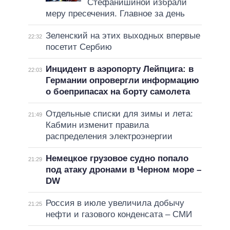
Стефанишиной избрали
меру пресечения. Главное за день
Зеленский на этих выходных впервые
22:32
посетит Сербию
Инцидент в аэропорту Лейпцига: в
22:03
Германии опровергли информацию
о боеприпасах на борту самолета
Отдельные списки для зимы и лета:
21:49
Кабмин изменит правила
распределения электроэнергии
Немецкое грузовое судно попало
21:29
под атаку дронами в Черном море –
DW
Россия в июле увеличила добычу
21:25
нефти и газового конденсата – СМИ