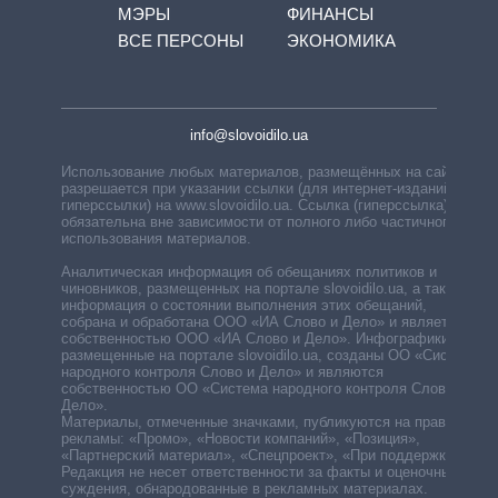
МЭРЫ
ФИНАНСЫ
ВСЕ ПЕРСОНЫ
ЭКОНОМИКА
info@slovoidilo.ua
Использование любых материалов, размещённых на сайте,
разрешается при указании ссылки (для интернет-изданий —
гиперссылки) на www.slovoidilo.ua. Ссылка (гиперссылка)
обязательна вне зависимости от полного либо частичного
использования материалов.
Аналитическая информация об обещаниях политиков и
чиновников, размещенных на портале slovoidilo.ua, а также
информация о состоянии выполнения этих обещаний,
собрана и обработана ООО «ИА Слово и Дело» и является
собственностью ООО «ИА Слово и Дело». Инфографики,
размещенные на портале slovoidilo.ua, созданы ОО «Система
народного контроля Слово и Дело» и являются
собственностью ОО «Система народного контроля Слово и
Дело».
Материалы, отмеченные значками, публикуются на правах
рекламы: «Промо», «Новости компаний», «Позиция»,
«Партнерский материал», «Спецпроект», «При поддержке».
Редакция не несет ответственности за факты и оценочные
суждения, обнародованные в рекламных материалах.