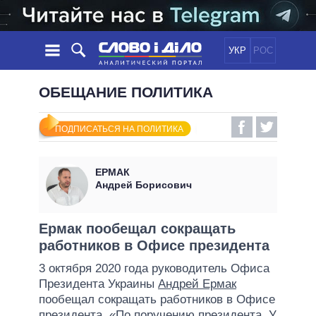
УКР
РОС
НОВОСТИ
ОБЕЩАНИЕ ПОЛИТИКА
ОБЕЩАНИЯ
ЛЕНТА
ПОЛИТИКА
ПОДПИСАТЬСЯ НА ПОЛИТИКА
СОБЫТИЯ
ЭКОНОМИКА
ПОЛИТИКИ
СТАТЬИ
ОБЩЕСТВО
ЕРМАК
ИНФОГРАФИКА
МНЕНИЯ
МИР
ВСЕ ПОЛИТИКИ
Андрей Борисович
ОБЗОРЫ
ПРЕЗИДЕНТ И ОФИС
ВИДЕО
ДАЙДЖЕСТЫ
ВЕРХОВНАЯ РАДА
Ермак пообещал сокращать
ПОДДЕРЖАТЬ
работников в Офисе президента
КАБИНЕТ МИНИСТРОВ
ГЛАВЫ ОБЛАДМИНИСТРАЦИЙ
3 октября 2020 года руководитель Офиса
СРАВНЕНИЕ ПОЛИТИКОВ
Президента Украины
Андрей Ермак
МЭРЫ
пообещал сокращать работников в Офисе
ВСЕ ПЕРСОНЫ
президента. «По поручению президента. У