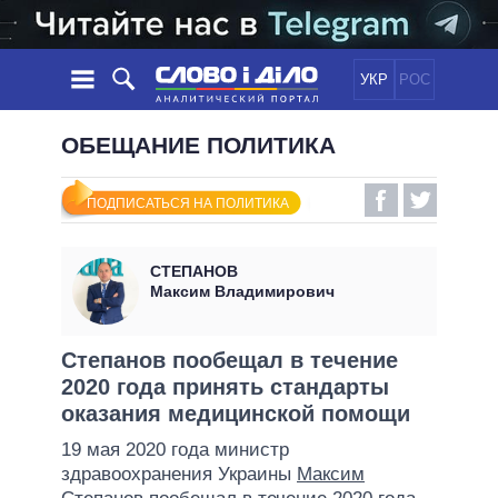
УКР
РОС
НОВОСТИ
ОБЕЩАНИЕ ПОЛИТИКА
ОБЕЩАНИЯ
ЛЕНТА
ПОЛИТИКА
ПОДПИСАТЬСЯ НА ПОЛИТИКА
СОБЫТИЯ
ЭКОНОМИКА
ПОЛИТИКИ
СТАТЬИ
ОБЩЕСТВО
СТЕПАНОВ
ИНФОГРАФИКА
МНЕНИЯ
МИР
ВСЕ ПОЛИТИКИ
Максим Владимирович
ОБЗОРЫ
ПРЕЗИДЕНТ И ОФИС
ВИДЕО
ДАЙДЖЕСТЫ
ВЕРХОВНАЯ РАДА
Степанов пообещал в течение
ПОДДЕРЖАТЬ
2020 года принять стандарты
КАБИНЕТ МИНИСТРОВ
оказания медицинской помощи
ГЛАВЫ ОБЛАДМИНИСТРАЦИЙ
СРАВНЕНИЕ ПОЛИТИКОВ
19 мая 2020 года министр
МЭРЫ
здравоохранения Украины
Максим
ВСЕ ПЕРСОНЫ