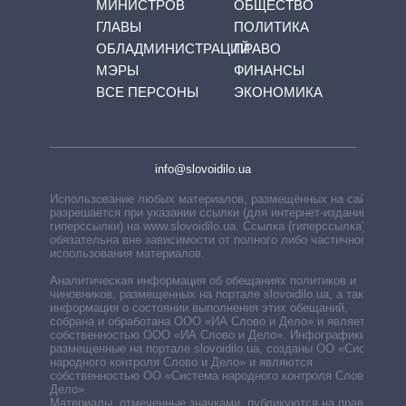
МИНИСТРОВ
ОБЩЕСТВО
ГЛАВЫ
ПОЛИТИКА
ОБЛАДМИНИСТРАЦИЙ
ПРАВО
МЭРЫ
ФИНАНСЫ
ВСЕ ПЕРСОНЫ
ЭКОНОМИКА
info@slovoidilo.ua
Использование любых материалов, размещённых на сайте,
разрешается при указании ссылки (для интернет-изданий —
гиперссылки) на www.slovoidilo.ua. Ссылка (гиперссылка)
обязательна вне зависимости от полного либо частичного
использования материалов.
Аналитическая информация об обещаниях политиков и
чиновников, размещенных на портале slovoidilo.ua, а также
информация о состоянии выполнения этих обещаний,
собрана и обработана ООО «ИА Слово и Дело» и является
собственностью ООО «ИА Слово и Дело». Инфографики,
размещенные на портале slovoidilo.ua, созданы ОО «Система
народного контроля Слово и Дело» и являются
собственностью ОО «Система народного контроля Слово и
Дело».
Материалы, отмеченные значками, публикуются на правах