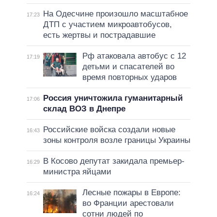
На Одесчине произошло масштабное
17:23
ДТП с участием микроавтобусов,
есть жертвы и пострадавшие
Рф атаковала автобус с 12
17:19
детьми и спасателей во
время повторных ударов
Россия уничтожила гуманитарный
17:06
склад ВОЗ в Днепре
Российские войска создали новые
16:43
зоны контроля возле границы Украины
В Косово депутат закидала премьер-
16:29
министра яйцами
Лесные пожары в Европе:
16:24
во Франции арестовали
сотни людей по