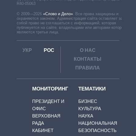
R40-05063
© 2009—2026
«Слово и Дело»
.
Все права защищены и
охраняются законом. Администрация сайта оставляет за
собой право не соглашаться с информацией, которая
публикуется на сайте, владельцами или авторами которой
являются третьи лица.
УКР
РОС
О НАС
КОНТАКТЫ
ПРАВИЛА
МОНИТОРИНГ
ТЕМАТИКИ
ПРЕЗИДЕНТ И
БИЗНЕС
ОФИС
КУЛЬТУРА
ВЕРХОВНАЯ
НАУКА
РАДА
НАЦИОНАЛЬНАЯ
КАБИНЕТ
БЕЗОПАСНОСТЬ