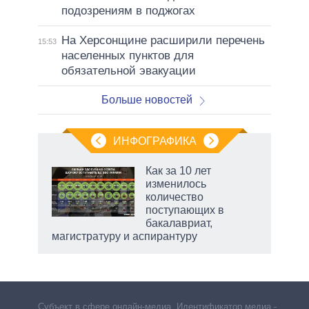
подозрениям в поджогах
На Херсонщине расширили перечень
15:53
населенных пунктов для
обязательной эвакуации
Больше новостей
ИНФОГРАФИКА
 5
Как за 10 лет
го
изменилось
сть
количество
ВР
поступающих в
бакалавриат,
магистратуру и аспирантуру
рф
Субъект в сфере онлайн-медиа. Идентификатор медиа –