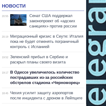
НОВОСТИ
Сенат США поддержал
20:55
законопроект об «адских
санкциях» против россии
Миграционный кризис в Сеуте: Италия
20:19
пока не будет отменять пограничный
контроль с Испанией
Зеленский прибыл в Сербию и
19:52
раскрыл планы своего визита
В Одессе увеличилось количество
19:17
пострадавших из-за российских
обстрелов стадиона «Черноморец»
Чехия усилит защиту аэропортов
18:45
после инцидента с дроном в Лейпциге