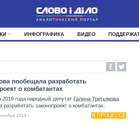
КИ
ИНФОГРАФИКА
ВИДЕО
ПОДДЕРЖА
ИС
ЛЕНТА
ВЕРХОВНАЯ РАДА
СОБЫТИЯ
СТАТЬИ
КАБИНЕТ МИНИСТРОВ
МНЕНИЯ
ОБЗОРЫ
ГЛАВЫ ОБЛАДМИНИ
ДАЙДЖЕСТЫ
ПОЛИТИКА
ДЕПУТАТЫ
ЭКОНОМИКА
КОМИТЕТЫ
ФРАКЦИИ
ОБЩЕСТВО
ОКРУГА
МИР
ова пообещала разработать
роект о комбатантах
я 2019 года народный депутат
Галина Третьякова
 разработать законопроект о комбатантах.
В ПРОЦЕССЕ
октября 2019 г.