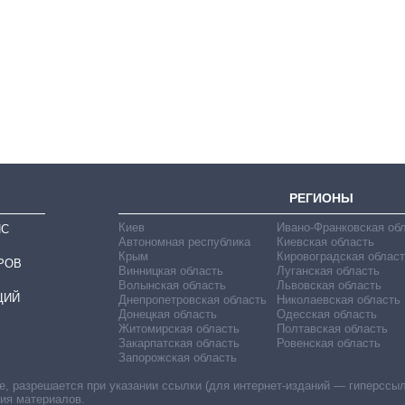
От 1 месяца – до 5
лет: кто и как долго
занимал
должность
руководителя СВР
РЕГИОНЫ
Киев
Ивано-Франковская об
ИС
Автономная республика
Киевская область
Крым
Кировоградская област
РОВ
Винницкая область
Луганская область
Волынская область
Львовская область
ЦИЙ
Днепропетровская область
Николаевская область
Донецкая область
Одесская область
Житомирская область
Полтавская область
Закарпатская область
Ровенская область
Запорожская область
 разрешается при указании ссылки (для интернет-изданий — гиперссылки
ния материалов.