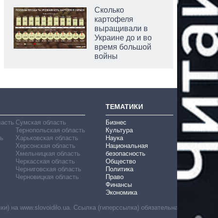
Сколько
картофеля
выращивали в
Украине до и во
время большой
войны
ТЕМАТИКИ
ласть
Сумская область
Бизнес
Тернопольская область
Культура
ь
Харьковская область
Наука
Херсонская область
Национальная
Хмельницкая область
безопасность
Черкасская область
Общество
Черниговская область
Политика
Черновицкая область
Право
Финансы
Экономика
) на www.slovoidilo.ua. Ссылка (гиперссылка) обязательна