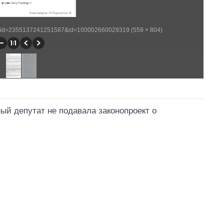
_fbid=2355137241251587&id=100002660029319 (559 × 804)
ый депутат не подавала законопроект о