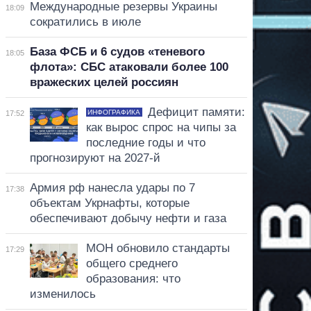
Международные резервы Украины
18:09
сократились в июле
База ФСБ и 6 судов «теневого
18:05
флота»: СБС атаковали более 100
вражеских целей россиян
Дефицит памяти:
ИНФОГРАФИКА
17:52
как вырос спрос на чипы за
последние годы и что
прогнозируют на 2027-й
Армия рф нанесла удары по 7
17:38
объектам Укрнафты, которые
обеспечивают добычу нефти и газа
МОН обновило стандарты
17:29
общего среднего
образования: что
изменилось