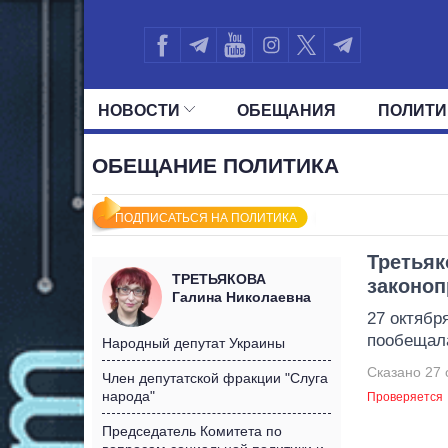
НОВОСТИ
ОБЕЩАНИЯ
ПОЛИТИ
ВСЕ ПОЛИТИКИ
ПРЕЗИДЕНТ И ОФ
ОБЕЩАНИЕ ПОЛИТИКА
ПОДПИСАТЬСЯ НА ПОЛИТИКА
Третьяк
ТРЕТЬЯКОВА
законоп
Галина Николаевна
27 октябр
пообещала
Народный депутат Украины
Сказано 27 
Член депутатской фракции "Слуга
народа"
Проверяется
Председатель Комитета по