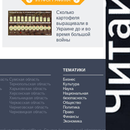
Сколько
картофеля
выращивали в
Украине до и во
время большой
войны
ТЕМАТИКИ
ласть
Сумская область
Бизнес
Тернопольская область
Культура
ь
Харьковская область
Наука
Херсонская область
Национальная
Хмельницкая область
безопасность
Черкасская область
Общество
Черниговская область
Политика
Черновицкая область
Право
Финансы
Экономика