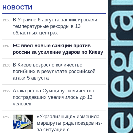
НОВОСТИ
В Украине 6 августа зафиксировали
13:58
температурные рекорды в 13
областных центрах
ЕС ввел новые санкции против
13:49
россии за усиление ударов по Киеву
В Киеве возросло количество
13:33
погибших в результате российской
атаки 5 августа
Атака рф на Сумщину: количество
13:22
пострадавших увеличилось до 13
человек
«Укрзализныця» изменила
12:58
маршруты ряда поездов из-
за ситуации с