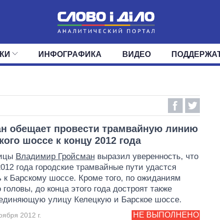
КИ
ИНФОГРАФИКА
ВИДЕО
ПОДДЕРЖА
ИС
ЛЕНТА
ВЕРХОВНАЯ РАДА
СОБЫТИЯ
СТАТЬИ
КАБИНЕТ МИНИСТРОВ
МНЕНИЯ
ОБЗОРЫ
ГЛАВЫ ОБЛАДМИНИ
ДАЙДЖЕСТЫ
ПОЛИТИКА
ДЕПУТАТЫ
ЭКОНОМИКА
КОМИТЕТЫ
ФРАКЦИИ
ОБЩЕСТВО
ОКРУГА
МИР
н обещает провести трамвайную линию
кого шоссе к концу 2012 года
ницы
Владимир Гройсман
выразил уверенность, что
2012 года городские трамвайные пути удастся
 к Барскому шоссе. Кроме того, по ожиданиям
о головы, до конца этого года достроят также
оединяющую улицу Келецкую и Барское шоссе.
НЕ ВЫПОЛНЕНО
оября 2012 г.