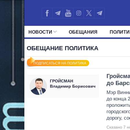
НОВОСТИ
ОБЕЩАНИЯ
ПОЛИТИ
ВСЕ ПОЛИТИКИ
ПРЕЗИДЕНТ И ОФ
ОБЕЩАНИЕ ПОЛИТИКА
ПОДПИСАТЬСЯ НА ПОЛИТИКА
Гройсма
ГРОЙСМАН
до Барс
Владимир Борисович
Мэр Вин
до конца 
проложить
городског
дорогу, с
Сказано 7 н