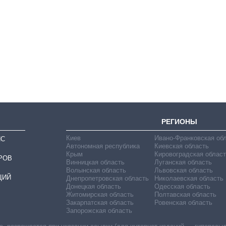
Восемь
массированных
ударов по Украине
за лето: Киев и
область стали
главной целью рф
РЕГИОНЫ
Киев
Ивано-Франковская об
ИС
Автономная республика
Киевская область
Крым
Кировоградская област
РОВ
Винницкая область
Луганская область
Волынская область
Львовская область
ЦИЙ
Днепропетровская область
Николаевская область
Донецкая область
Одесская область
Житомирская область
Полтавская область
Закарпатская область
Ровенская область
Запорожская область