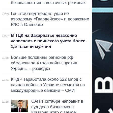
безопасностью в восточных регионах
Генштаб подтвердил удар по
12:49
аэродрому «Гвардейское» и поражение
РЛС в Оленевке
В ТЦК на Закарпатье незаконно
12:07
«списали» с воинского учета более
1,5 тысячи мужчин
Больше половины регионов рф
11:58
обеднели за 4 года войны против
Украины – разведка
КНДР заработала около $22 млрд с
11:41
начала войны в Украине несмотря на
международные санкции – СМИ
САП в октябре направит в
11:20
суд дело бизнесмена
Комарницкого о земле