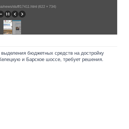
a/news/stuff/17411.html (622 × 734)
с выделения бюджетных средств на достройку
Келецкую и Барское шоссе, требует решения.